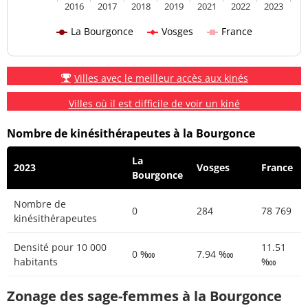
2016
2017
2018
2019
2021
2022
2023
La Bourgonce
Vosges
France
Villes avec le meilleur accès aux kinés
Villes où il est difficile de voir un kiné
Nombre de kinésithérapeutes à la Bourgonce
La
2023
Vosges
France
Bourgonce
Nombre de
0
284
78 769
kinésithérapeutes
Densité pour 10 000
11.51
0 ‱
7.94 ‱
habitants
‱
Zonage des sage-femmes à la Bourgonce