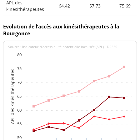
APL des
64.42
57.73
75.69
kinésithérapeutes
Evolution de l’accès aux kinésithérapeutes à la
Bourgonce
Source : indicateur d’accessibilité potentielle localisée (APL) - DREES
80
75
APL des kinésithérapeutes
70
65
60
55
50