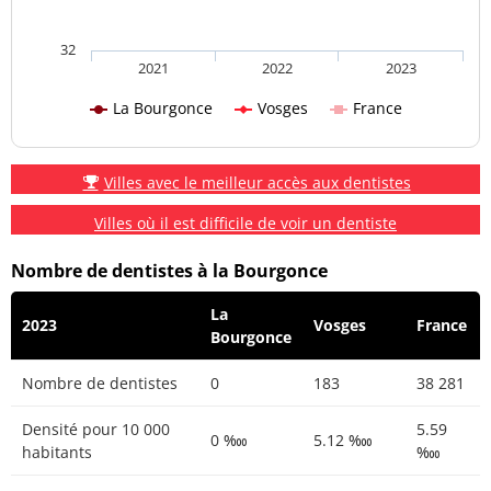
32
2021
2022
2023
La Bourgonce
Vosges
France
Villes avec le meilleur accès aux dentistes
Villes où il est difficile de voir un dentiste
Nombre de dentistes à la Bourgonce
La
2023
Vosges
France
Bourgonce
Nombre de dentistes
0
183
38 281
Densité pour 10 000
5.59
0 ‱
5.12 ‱
habitants
‱