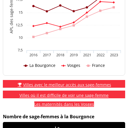
APL des sage-femmes
15
12,5
10
7,5
2016
2017
2018
2019
2021
2022
2023
La Bourgonce
Vosges
France
Villes avec le meilleur accès aux sage-femmes
Villes où il est difficile de voir une sage-femme
Les maternités dans les Vosges
Nombre de sage-femmes à la Bourgonce
La