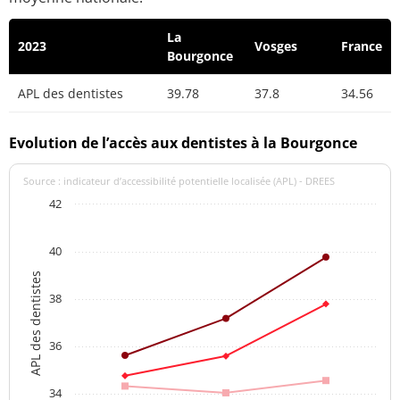
La
2023
Vosges
France
Bourgonce
APL des dentistes
39.78
37.8
34.56
Evolution de l’accès aux dentistes à la Bourgonce
Source : indicateur d’accessibilité potentielle localisée (APL) - DREES
42
40
APL des dentistes
38
36
34