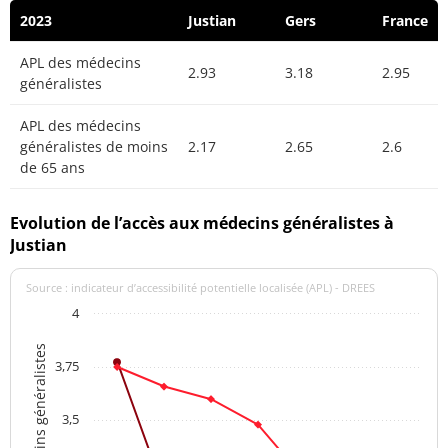
2023
Justian
Gers
France
APL des médecins
2.93
3.18
2.95
généralistes
APL des médecins
généralistes de moins
2.17
2.65
2.6
de 65 ans
Evolution de l’accès aux médecins généralistes à
Justian
Source : indicateur d’accessibilité potentielle localisée (APL) - DREES
4
APL des médecins généralistes
3,75
3,5