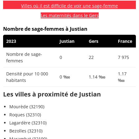
Villes où il est difficile de voir une sage-femme
Les maternités dans le Gers
Nombre de sage-femmes à Justian
2023
Justian
Gers
France
Nombre de sage-
0
22
7 975
femmes
Densité pour 10 000
1.17
0 ‱
1.14 ‱
habitants
‱
Les villes à proximité de Justian
Mourède (32190)
Roques (32310)
Lagardère (32310)
Bezolles (32310)
Marambat (32190)