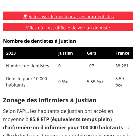
Villes avec le meilleur accès aux dentistes
Villes où il est difficile de voir un dentiste
Nombre de dentistes à Justian
2023
Justian
Gers
France
Nombre de dentistes
0
107
38 281
Densité pour 10 000
5.59
0 ‱
5.55 ‱
habitants
‱
Zonage des infirmiers à Justian
Selon l’APL, les habitants de Justian ont accès en
moyenne à
85.8 ETP (équivalents temps plein)
d'infirmière ou d'infirmier pour 100 000 habitants
. La
ville de Justian est moins bien dotée en infirmiers que la