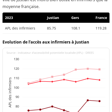
moyenne française.
2023
Justian
Gers
France
APL des infirmiers
85.75
108.1
119.28
Evolution de l’accès aux infirmiers à Justian
Source : indicateur d’accessibilité potentielle localisée (APL) - DREES
130
120
110
APL des infirmiers
100
90
80