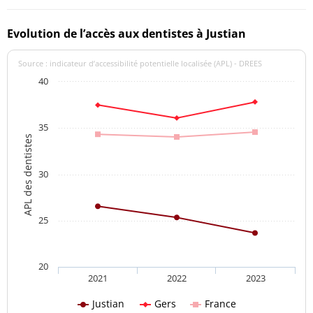
Evolution de l’accès aux dentistes à Justian
Source : indicateur d’accessibilité potentielle localisée (APL) - DREES
40
35
APL des dentistes
30
25
20
2021
2022
2023
Justian
Gers
France