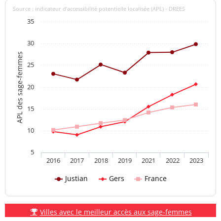
Source : indicateur d’accessibilité potentielle localisée (APL) - DREES
35
30
APL des sage-femmes
25
20
15
10
5
2016
2017
2018
2019
2021
2022
2023
Justian
Gers
France
Villes avec le meilleur accès aux sage-femmes