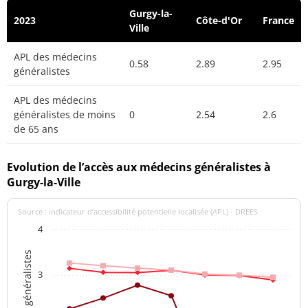
Gurgy-la-
2023
Côte-d'Or
France
Ville
APL des médecins
0.58
2.89
2.95
généralistes
APL des médecins
généralistes de moins
0
2.54
2.6
de 65 ans
Evolution de l’accès aux médecins généralistes à
Gurgy-la-Ville
Source : indicateur d’accessibilité potentielle localisée (APL) - DREES
4
3