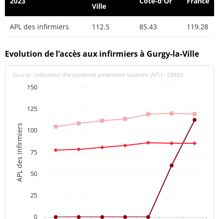
2023
Côte-d'Or
France
Ville
APL des infirmiers
112.5
85.43
119.28
Evolution de l’accès aux infirmiers à Gurgy-la-Ville
Source : indicateur d’accessibilité potentielle localisée (APL) - DREES
150
125
APL des infirmiers
100
75
50
25
0