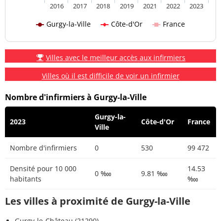
2016
2017
2018
2019
2021
2022
2023
Gurgy-la-Ville
Côte-d'Or
France
Villes avec le meilleur accès aux infirmiers
Villes où il est difficile de voir un infirmier
Nombre d'infirmiers à Gurgy-la-Ville
Gurgy-la-
2023
Côte-d'Or
France
Ville
Nombre d'infirmiers
0
530
99 472
Densité pour 10 000
14.53
0 ‱
9.81 ‱
habitants
‱
Les villes à proximité de Gurgy-la-Ville
Gurgy-le-Château (21290)