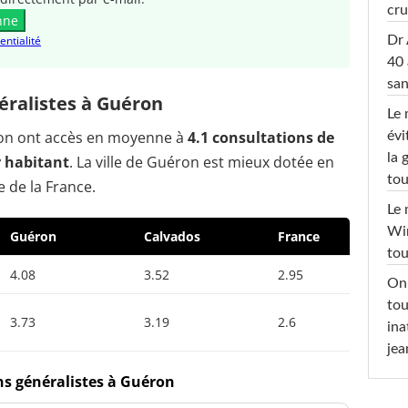
cru
nne
Dr 
entialité
40 
san
ralistes à Guéron
Le 
éron ont accès en moyenne à
4.1 consultations de
évi
la 
r habitant
. La ville de Guéron est mieux dotée en
tou
 de la France.
Le 
Win
Guéron
Calvados
France
tou
4.08
3.52
2.95
On 
tou
3.73
3.19
2.6
ina
jea
ns généralistes à Guéron