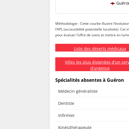
Guéro
Méthodologie : Cette courbe illustre l’évolutio
l’APL (accessibilité potentielle localisée). Ce
pour évaluer l’offre de soins et mettre en lumiè
Liste des déserts médicaux
Villes les plus éloignées d'un ser
d'urgence
Spécialités absentes à Guéron
Médecin généraliste
Dentiste
Infirmier
Kinésithérapeute