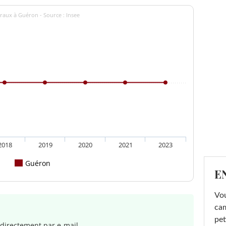
raux à Guéron - Source : Insee
2018
2019
2020
2021
2023
Guéron
E
Vou
cam
pet
directement par e-mail.