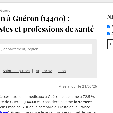
Guéron
N
 à Guéron (14400) :
stes et professions de santé
S
A
Saint-Loup-Hors
Arganchy
Ellon
Mise à jour le 21/05/26
d’accès aux soins médicaux à Guéron est estimé à 72.5 %.
oire de Guéron (14400) est considéré comme
fortement
oins médicaux si on la compare au reste de la France
logie
). Guéron ne possède aucun professionnel de santé.