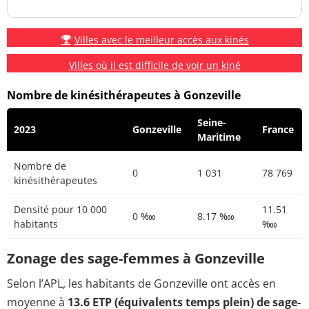
Villes avec le meilleur accès aux kinés
Villes où il est difficile de voir un kiné
Nombre de kinésithérapeutes à Gonzeville
Seine-
2023
Gonzeville
France
Maritime
Nombre de
0
1 031
78 769
kinésithérapeutes
Densité pour 10 000
11.51
0 ‱
8.17 ‱
habitants
‱
Zonage des sage-femmes à Gonzeville
Selon l’APL, les habitants de Gonzeville ont accès en
moyenne à
13.6 ETP (équivalents temps plein) de sage-