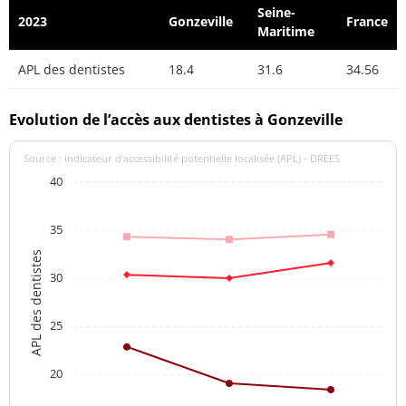
Seine-
2023
Gonzeville
France
Maritime
APL des dentistes
18.4
31.6
34.56
Evolution de l’accès aux dentistes à Gonzeville
Source : indicateur d’accessibilité potentielle localisée (APL) - DREES
40
35
APL des dentistes
30
25
20