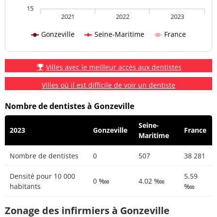
15
2021
2022
2023
Gonzeville
Seine-Maritime
France
Villes avec le meilleur accès aux dentistes
Villes où il est difficile de voir un dentiste
Nombre de dentistes à Gonzeville
Seine-
2023
Gonzeville
France
Maritime
Nombre de dentistes
0
507
38 281
Densité pour 10 000
5.59
0 ‱
4.02 ‱
habitants
‱
Zonage des infirmiers à Gonzeville