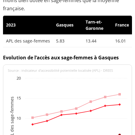
moins bien dotée en sage-femmes que la moyenne
française.
Tarn-et-
2023
Gasques
France
Garonne
APL des sage-femmes
5.83
13.44
16.01
Evolution de l’accès aux sage-femmes à Gasques
Source : indicateur d’accessibilité potentielle localisée (APL) - DREES
20
15
APL des sage-femmes
10