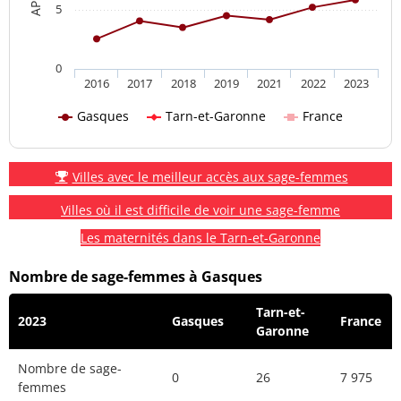
5
0
2016
2017
2018
2019
2021
2022
2023
Gasques
Tarn-et-Garonne
France
Villes avec le meilleur accès aux sage-femmes
Villes où il est difficile de voir une sage-femme
Les maternités dans le Tarn-et-Garonne
Nombre de sage-femmes à Gasques
Tarn-et-
2023
Gasques
France
Garonne
Nombre de sage-
0
26
7 975
femmes