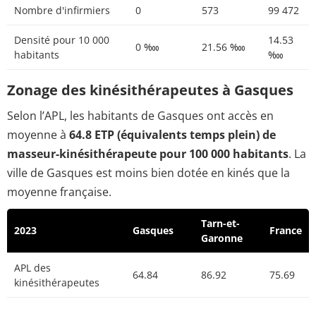
Nombre d'infirmiers
0
573
99 472
Densité pour 10 000
14.53
0 ‱
21.56 ‱
habitants
‱
Zonage des kinésithérapeutes à Gasques
Selon l’APL, les habitants de Gasques ont accès en
moyenne à
64.8 ETP (équivalents temps plein) de
masseur-kinésithérapeute pour 100 000 habitants
. La
ville de Gasques est moins bien dotée en kinés que la
moyenne française.
Tarn-et-
2023
Gasques
France
Garonne
APL des
64.84
86.92
75.69
kinésithérapeutes