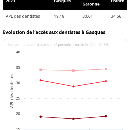
2023
Gasques
France
Garonne
APL des dentistes
19.18
30.61
34.56
Evolution de l’accès aux dentistes à Gasques
Source : indicateur d’accessibilité potentielle localisée (APL) - DREES
40
35
APL des dentistes
30
25
20
15