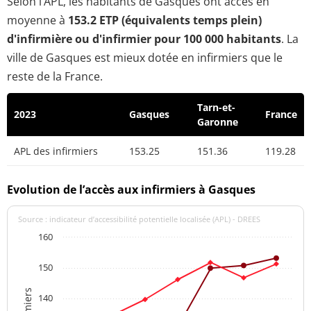
Selon l’APL, les habitants de Gasques ont accès en
moyenne à
153.2 ETP (équivalents temps plein)
d'infirmière ou d'infirmier pour 100 000 habitants
. La
ville de Gasques est mieux dotée en infirmiers que le
reste de la France.
Tarn-et-
2023
Gasques
France
Garonne
APL des infirmiers
153.25
151.36
119.28
Evolution de l’accès aux infirmiers à Gasques
Source : indicateur d’accessibilité potentielle localisée (APL) - DREES
160
150
140