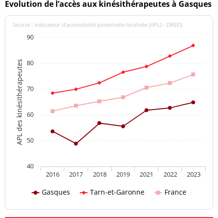
Evolution de l’accès aux kinésithérapeutes à Gasques
Source : indicateur d’accessibilité potentielle localisée (APL) - DREES
90
80
APL des kinésithérapeutes
70
60
50
40
2016
2017
2018
2019
2021
2022
2023
Gasques
Tarn-et-Garonne
France