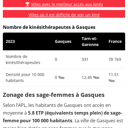
Villes avec le meilleur accès aux kinés
Villes où il est difficile de voir un kiné
Nombre de kinésithérapeutes à Gasques
Tarn-et-
2023
Gasques
France
Garonne
Nombre de
0
331
78 769
kinésithérapeutes
Densité pour 10 000
11.51
0 ‱
12.45 ‱
habitants
‱
Zonage des sage-femmes à Gasques
Selon l’APL, les habitants de Gasques ont accès en
moyenne à
5.8 ETP (équivalents temps plein) de sage-
femme pour 100 000 habitants
. La ville de Gasques est