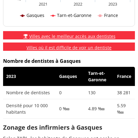
2021
2022
2023
Gasques
Tarn-et-Garonne
France
Villes avec le meilleur accès aux dentistes
Villes où il est difficile de voir un dentiste
Nombre de dentistes à Gasques
Tarn-et-
2023
Gasques
France
Garonne
Nombre de dentistes
0
130
38 281
Densité pour 10 000
5.59
0 ‱
4.89 ‱
habitants
‱
Zonage des infirmiers à Gasques