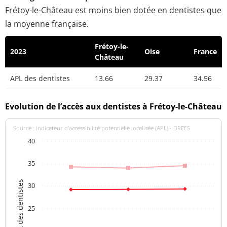
Frétoy-le-Château est moins bien dotée en dentistes que
la moyenne française.
Frétoy-le-
2023
Oise
France
Château
APL des dentistes
13.66
29.37
34.56
Evolution de l’accès aux dentistes à Frétoy-le-Château
Source : indicateur d’accessibilité potentielle localisée (APL) - DREES
40
35
APL des dentistes
30
25