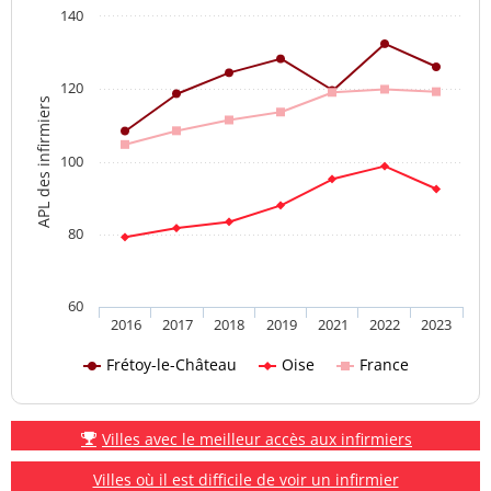
140
120
APL des infirmiers
100
80
60
2016
2017
2018
2019
2021
2022
2023
Frétoy-le-Château
Oise
France
Villes avec le meilleur accès aux infirmiers
Villes où il est difficile de voir un infirmier