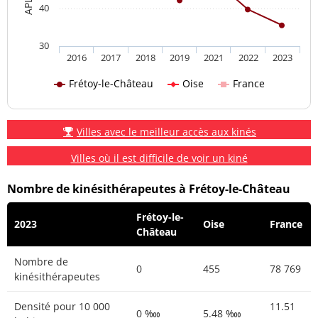
40
30
2016
2017
2018
2019
2021
2022
2023
Frétoy-le-Château
Oise
France
Villes avec le meilleur accès aux kinés
Villes où il est difficile de voir un kiné
Nombre de kinésithérapeutes à Frétoy-le-Château
Frétoy-le-
2023
Oise
France
Château
Nombre de
0
455
78 769
kinésithérapeutes
Densité pour 10 000
11.51
0 ‱
5.48 ‱