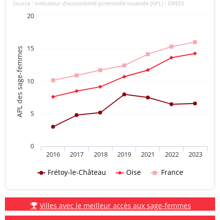
Source : indicateur d’accessibilité potentielle localisée (APL) - DREES
20
15
APL des sage-femmes
10
5
0
2016
2017
2018
2019
2021
2022
2023
Frétoy-le-Château
Oise
France
Villes avec le meilleur accès aux sage-femmes