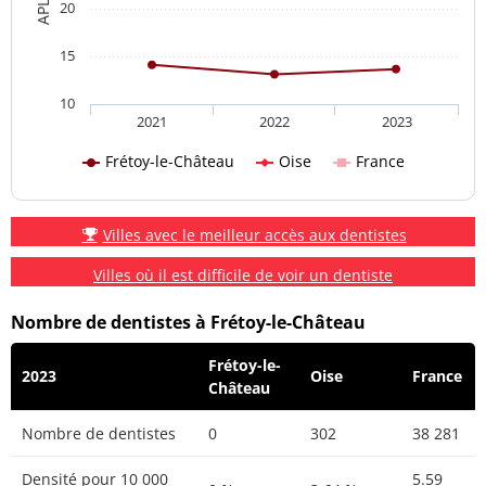
20
15
10
2021
2022
2023
Frétoy-le-Château
Oise
France
Villes avec le meilleur accès aux dentistes
Villes où il est difficile de voir un dentiste
Nombre de dentistes à Frétoy-le-Château
Frétoy-le-
2023
Oise
France
Château
Nombre de dentistes
0
302
38 281
Densité pour 10 000
5.59