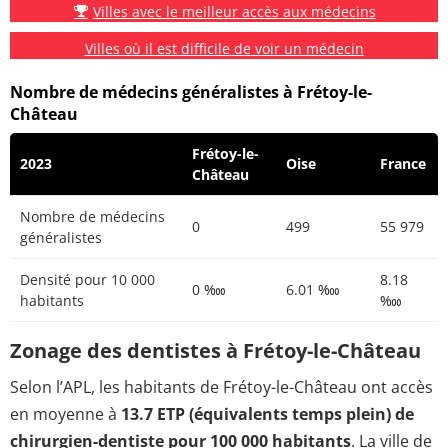
Villes avec le meilleur accès aux médecins
Villes où il est difficile de voir un médecin
Nombre de médecins généralistes à Frétoy-le-
Château
Frétoy-le-
2023
Oise
France
Château
Nombre de médecins
0
499
55 979
généralistes
Densité pour 10 000
8.18
0 ‱
6.01 ‱
habitants
‱
Zonage des dentistes à Frétoy-le-Château
Selon l’APL, les habitants de Frétoy-le-Château ont accès
en moyenne à
13.7 ETP (équivalents temps plein) de
chirurgien-dentiste pour 100 000 habitants
. La ville de