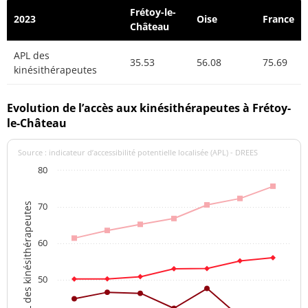
Frétoy-le-
2023
Oise
France
Château
APL des
35.53
56.08
75.69
kinésithérapeutes
Evolution de l’accès aux kinésithérapeutes à Frétoy-
le-Château
Source : indicateur d’accessibilité potentielle localisée (APL) - DREES
80
70
APL des kinésithérapeutes
60
50