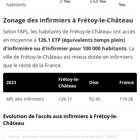
0 ‱
3.64 ‱
habitants
‱
Zonage des infirmiers à Frétoy-le-Château
Selon l’APL, les habitants de Frétoy-le-Château ont accès
en moyenne à
126.1 ETP (équivalents temps plein)
d'infirmière ou d'infirmier pour 100 000 habitants
. La
ville de Frétoy-le-Château est mieux dotée en infirmiers
que le reste de la France.
Frétoy-le-
2023
Oise
France
Château
APL des infirmiers
126.11
92.45
119.28
Evolution de l’accès aux infirmiers à Frétoy-le-
Château
Source : indicateur d’accessibilité potentielle localisée (APL) - DREES