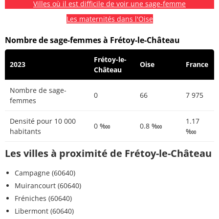
Villes où il est difficile de voir une sage-femme
Les maternités dans l'Oise
Nombre de sage-femmes à Frétoy-le-Château
Frétoy-le-
2023
Oise
France
Château
Nombre de sage-
0
66
7 975
femmes
Densité pour 10 000
1.17
0 ‱
0.8 ‱
habitants
‱
Les villes à proximité de Frétoy-le-Château
Campagne (60640)
Muirancourt (60640)
Fréniches (60640)
Libermont (60640)