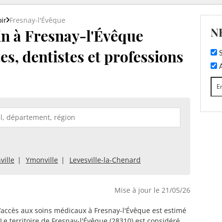
ir
Fresnay-l'Évêque
N
n à Fresnay-l'Évêque
tes, dentistes et professions
S
A
ville
Ymonville
Levesville-la-Chenard
Mise à jour le 21/05/26
d’accès aux soins médicaux à Fresnay-l'Évêque est estimé
 Le territoire de Fresnay-l'Évêque (28310) est considéré