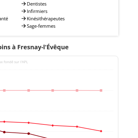
Dentistes
Infirmiers
anté
Kinésithérapeutes
Sage-femmes
oins à Fresnay-l'Évêque
ux fondé sur l'APL