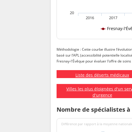
20
2016
2017
Fresnay-l'Év
Méthodologie : Cette courbe illustre l’évolutio
basé sur l’APL (accessibilité potentielle local
Fresnay-l'Évêque pour évaluer l’offre de soins 
Liste des déserts médicaux
Villes les plus éloignées d'un ser
d'urgence
Nombre de spécialistes à
Différence par rapport à la moyenne nationale