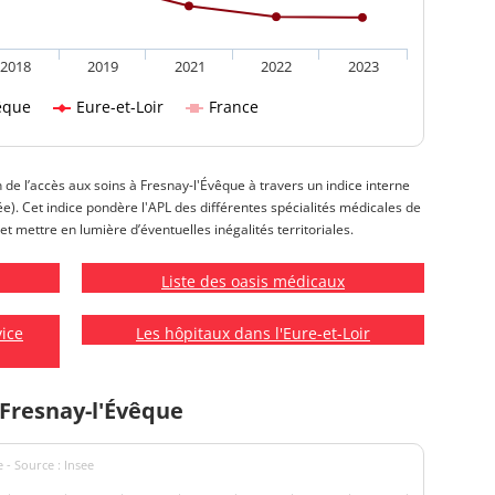
2018
2019
2021
2022
2023
êque
Eure-et-Loir
France
n de l’accès aux soins à Fresnay-l'Évêque à travers un indice interne
isée). Cet indice pondère l'APL des différentes spécialités médicales de
et mettre en lumière d’éventuelles inégalités territoriales.
Liste des oasis médicaux
vice
Les hôpitaux dans l'Eure-et-Loir
 Fresnay-l'Évêque
 - Source : Insee