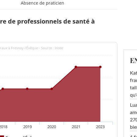
Absence de praticien
e de professionnels de santé à
raux à Fresnay-l'Évêque - Source : Insee
E
Kat
fra
tai
qu'
Lu
amo
270
2018
2019
2020
2021
2023
bi