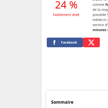
24 %
comme
f
de la moy
Faiblement doté
possède 5
médecin g
service d
minutes
Facebook
Sommaire