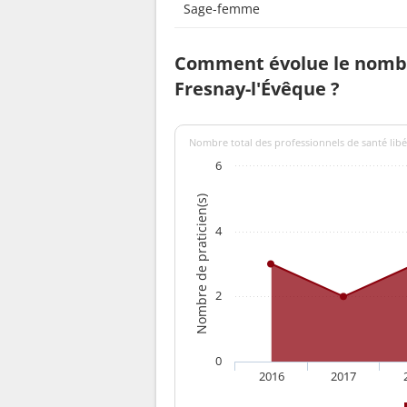
Sage-femme
Comment évolue le nombr
Fresnay-l'Évêque ?
Nombre total des professionnels de santé libé
6
Nombre de praticien(s)
4
2
0
2016
2017