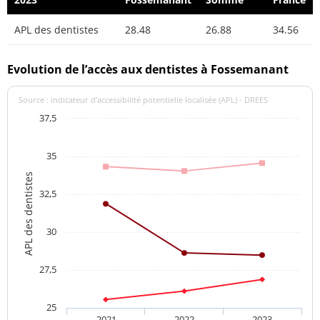
APL des dentistes
28.48
26.88
34.56
Evolution de l’accès aux dentistes à Fossemanant
Source : indicateur d’accessibilité potentielle localisée (APL) - DREES
37,5
35
APL des dentistes
32,5
30
27,5
25
2021
2022
2023