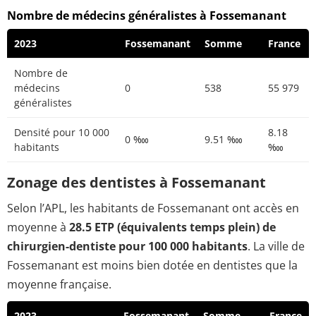
Nombre de médecins généralistes à Fossemanant
2023
Fossemanant
Somme
France
Nombre de
médecins
0
538
55 979
généralistes
Densité pour 10 000
8.18
0 ‱
9.51 ‱
habitants
‱
Zonage des dentistes à Fossemanant
Selon l’APL, les habitants de Fossemanant ont accès en
moyenne à
28.5 ETP (équivalents temps plein) de
chirurgien-dentiste pour 100 000 habitants
. La ville de
Fossemanant est moins bien dotée en dentistes que la
moyenne française.
2023
Fossemanant
Somme
France