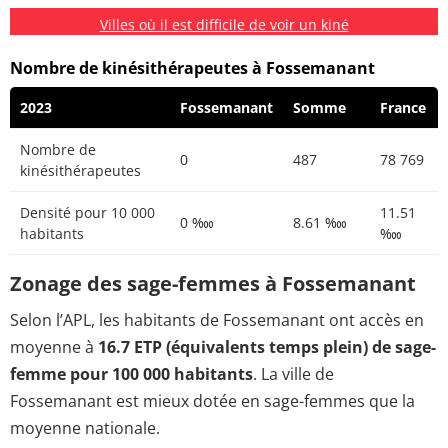
Villes où il est difficile de voir un kiné
Nombre de kinésithérapeutes à Fossemanant
2023
Fossemanant
Somme
France
Nombre de
0
487
78 769
kinésithérapeutes
Densité pour 10 000
11.51
0 ‱
8.61 ‱
habitants
‱
Zonage des sage-femmes à Fossemanant
Selon l’APL, les habitants de Fossemanant ont accès en
moyenne à
16.7 ETP (équivalents temps plein) de sage-
femme pour 100 000 habitants
. La ville de
Fossemanant est mieux dotée en sage-femmes que la
moyenne nationale.