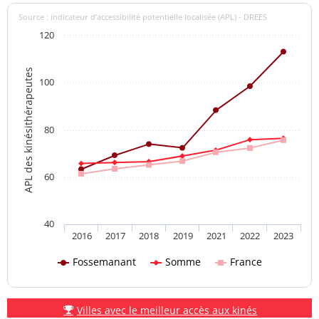
Source : indicateur d’accessibilité potentielle localisée (APL) - DREES
120
APL des kinésithérapeutes
100
80
60
40
2016
2017
2018
2019
2021
2022
2023
Fossemanant
Somme
France
Villes avec le meilleur accès aux kinés