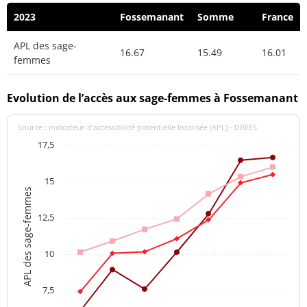
2023
Fossemanant
Somme
France
APL des sage-
16.67
15.49
16.01
femmes
Evolution de l’accès aux sage-femmes à Fossemanant
Source : indicateur d’accessibilité potentielle localisée (APL) - DREES
17,5
15
APL des sage-femmes
12,5
10
7,5