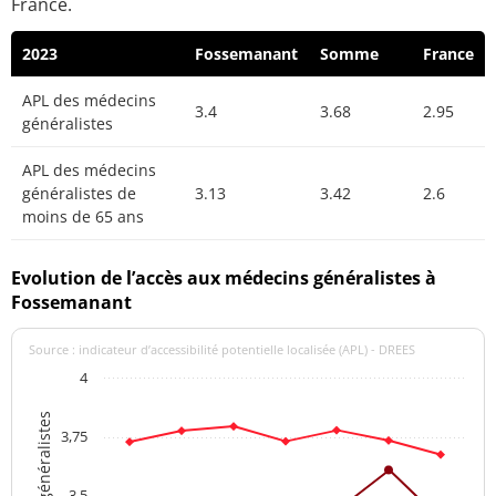
France.
2023
Fossemanant
Somme
France
APL des médecins
3.4
3.68
2.95
généralistes
APL des médecins
généralistes de
3.13
3.42
2.6
moins de 65 ans
Evolution de l’accès aux médecins généralistes à
Fossemanant
Source : indicateur d’accessibilité potentielle localisée (APL) - DREES
4
3,75
3,5