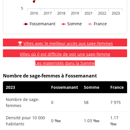
5
2016
2017
2018
2019
2021
2022
2023
Fossemanant
Somme
France
Villes avec le meilleur accès aux sage-femmes
Villes où il est difficile de voir une sage-femme
Les maternités dans la Somme
Nombre de sage-femmes à Fossemanant
2023
Fossemanant
Somme
France
Nombre de sage-
0
58
7 975
femmes
Densité pour 10 000
1.17
0 ‱
1.03 ‱
habitants
‱