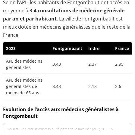
Selon l’APL, les habitants de Fontgombault ont accès en
moyenne à
3.4 consultations de médecine générale
par an et par habitant
. La ville de Fontgombault est
mieux dotée en médecins généralistes que le reste de la
France.
2023
Fontgombault
Indre
France
APL des médecins
3.43
2.37
2.95
généralistes
APL des médecins
généralistes de
3.43
2.13
2.6
moins de 65 ans
Evolution de l’accès aux médecins généralistes à
Fontgombault
Source : indicateur d’accessibilité potentielle localisée (APL) - DREES