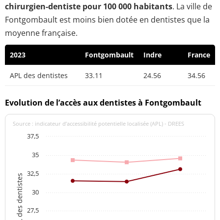
chirurgien-dentiste pour 100 000 habitants
. La ville de
Fontgombault est moins bien dotée en dentistes que la
moyenne française.
2023
Fontgombault
Indre
France
APL des dentistes
33.11
24.56
34.56
Evolution de l’accès aux dentistes à Fontgombault
Source : indicateur d’accessibilité potentielle localisée (APL) - DREES
37,5
35
32,5
APL des dentistes
30
27,5