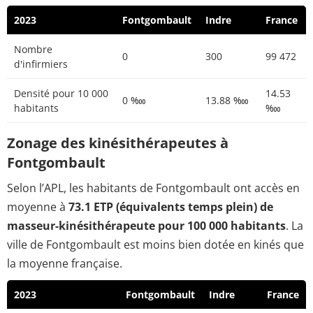
2023
Fontgombault
Indre
France
Nombre
0
300
99 472
d'infirmiers
Densité pour 10 000
14.53
0 ‱
13.88 ‱
habitants
‱
Zonage des kinésithérapeutes à
Fontgombault
Selon l’APL, les habitants de Fontgombault ont accès en
moyenne à
73.1 ETP (équivalents temps plein) de
masseur-kinésithérapeute pour 100 000 habitants
. La
ville de Fontgombault est moins bien dotée en kinés que
la moyenne française.
2023
Fontgombault
Indre
France