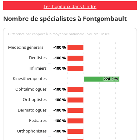
Les hôpitaux dans l'Indre
Nombre de spécialistes à Fontgombault
Différence par rapport à la moyenne nationale - Source : Insee
Médecins généralis…
-100 %
Dentistes
-100 %
Infirmiers
-100 %
Kinésithérapeutes
224.2 %
Ophtalmologues
-100 %
Orthoptistes
-100 %
Dermatologues
-100 %
Pédiatres
-100 %
Orthophonistes
-100 %