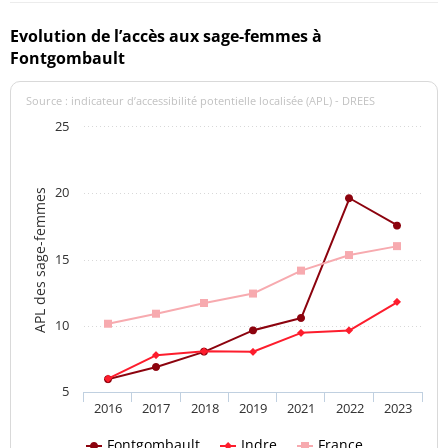
Evolution de l’accès aux sage-femmes à
Fontgombault
Source : indicateur d’accessibilité potentielle localisée (APL) - DREES
25
20
APL des sage-femmes
15
10
5
2016
2017
2018
2019
2021
2022
2023
Fontgombault
Indre
France