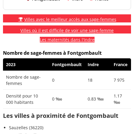
Villes avec le meilleur accès aux sage-femmes
Villes où il est difficile de voir une sage-femme
Les maternités dans l'Indre
Nombre de sage-femmes à Fontgombault
2023
Fontgombault
Indre
France
Nombre de sage-
0
18
7 975
femmes
Densité pour 10
1.17
0 ‱
0.83 ‱
000 habitants
‱
Les villes à proximité de Fontgombault
Sauzelles (36220)