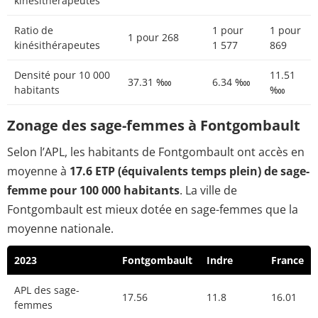
kinésithérapeutes
Ratio de
1 pour
1 pour
1 pour 268
kinésithérapeutes
1 577
869
Densité pour 10 000
11.51
37.31 ‱
6.34 ‱
habitants
‱
Zonage des sage-femmes à Fontgombault
Selon l’APL, les habitants de Fontgombault ont accès en
moyenne à
17.6 ETP (équivalents temps plein) de sage-
femme pour 100 000 habitants
. La ville de
Fontgombault est mieux dotée en sage-femmes que la
moyenne nationale.
2023
Fontgombault
Indre
France
APL des sage-
17.56
11.8
16.01
femmes