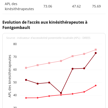
APL des
73.06
47.62
75.69
kinésithérapeutes
Evolution de l’accès aux kinésithérapeutes à
Fontgombault
Source : indicateur d’accessibilité potentielle localisée (APL) - DREES
80
70
APL des kinésithérapeutes
60
50
40
30