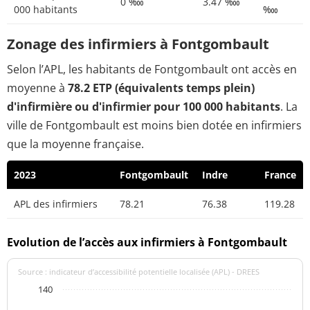
0 ‱
3.47 ‱
000 habitants
‱
Zonage des infirmiers à Fontgombault
Selon l’APL, les habitants de Fontgombault ont accès en
moyenne à
78.2 ETP (équivalents temps plein)
d'infirmière ou d'infirmier pour 100 000 habitants
. La
ville de Fontgombault est moins bien dotée en infirmiers
que la moyenne française.
2023
Fontgombault
Indre
France
APL des infirmiers
78.21
76.38
119.28
Evolution de l’accès aux infirmiers à Fontgombault
Source : indicateur d’accessibilité potentielle localisée (APL) - DREES
140