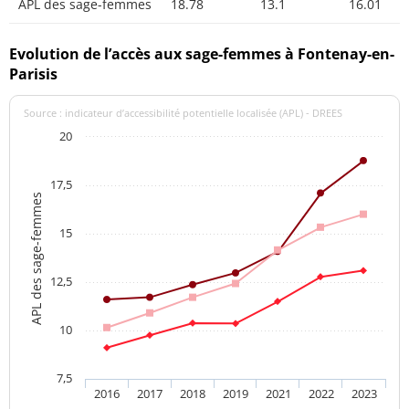
APL des sage-femmes
18.78
13.1
16.01
Evolution de l’accès aux sage-femmes à Fontenay-en-
Parisis
Source : indicateur d’accessibilité potentielle localisée (APL) - DREES
20
17,5
APL des sage-femmes
15
12,5
10
7,5
2016
2017
2018
2019
2021
2022
2023