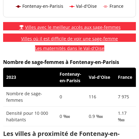
Fontenay-en-Parisis
Val-d'Oise
France
Villes avec le meilleur accès aux sage-femmes
Villes où il est difficile de voir une sage-femme
Les maternités dans le Val-d'Oise
Nombre de sage-femmes à Fontenay-en-Parisis
Fontenay-
2023
Val-d'Oise
France
en-Parisis
Nombre de sage-
0
116
7 975
femmes
Densité pour 10 000
1.17
0 ‱
0.9 ‱
habitants
‱
Les villes à proximité de Fontenay-en-