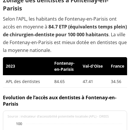
Zonage des dentistes à Fontenay-en-
Parisis
Selon l’APL, les habitants de Fontenay-en-Parisis ont
accès en moyenne à
84.7 ETP (équivalents temps plein)
de chirurgien-dentiste pour 100 000 habitants
. La ville
de Fontenay-en-Parisis est mieux dotée en dentistes que
la moyenne nationale.
Fontenay-
2023
Val-d'Oise
France
en-Parisis
APL des dentistes
84.65
47.41
34.56
Evolution de l’accès aux dentistes à Fontenay-en-
Parisis
Source : indicateur d’accessibilité potentielle localisée (APL) - DREES
100