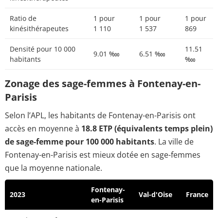
Ratio de
1 pour
1 pour
1 pour
kinésithérapeutes
1 110
1 537
869
Densité pour 10 000
11.51
9.01 ‱
6.51 ‱
habitants
‱
Zonage des sage-femmes à Fontenay-en-
Parisis
Selon l’APL, les habitants de Fontenay-en-Parisis ont
accès en moyenne à
18.8 ETP (équivalents temps plein)
de sage-femme pour 100 000 habitants
. La ville de
Fontenay-en-Parisis est mieux dotée en sage-femmes
que la moyenne nationale.
Fontenay-
2023
Val-d'Oise
France
en-Parisis