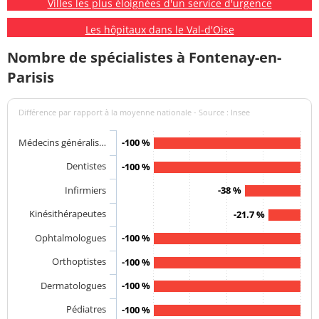
Villes les plus éloignées d'un service d'urgence
Les hôpitaux dans le Val-d'Oise
Nombre de spécialistes à Fontenay-en-
Parisis
Différence par rapport à la moyenne nationale - Source : Insee
Médecins généralis…
-100 %
Dentistes
-100 %
Infirmiers
-38 %
Kinésithérapeutes
-21.7 %
Ophtalmologues
-100 %
Orthoptistes
-100 %
Dermatologues
-100 %
Pédiatres
-100 %