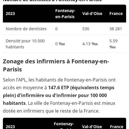
Fontenay-
2023
Val-d'Oise
France
en-Parisis
Nombre de dentistes
0
530
38 281
Densité pour 10 000
5.59
0 ‱
4.13 ‱
habitants
‱
Zonage des infirmiers à Fontenay-en-
Parisis
Selon l’APL, les habitants de Fontenay-en-Parisis ont
accès en moyenne à
147.6 ETP (équivalents temps
plein) d'infirmière ou d'infirmier pour 100 000
habitants
. La ville de Fontenay-en-Parisis est mieux
dotée en infirmiers que le reste de la France.
Fontenay-
2023
Val-d'Oise
France