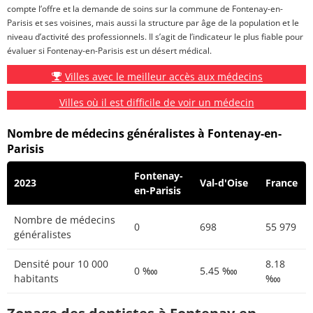
compte l’offre et la demande de soins sur la commune de Fontenay-en-
Parisis et ses voisines, mais aussi la structure par âge de la population et le
niveau d’activité des professionnels. Il s’agit de l’indicateur le plus fiable pour
évaluer si Fontenay-en-Parisis est un désert médical.
Villes avec le meilleur accès aux médecins
Villes où il est difficile de voir un médecin
Nombre de médecins généralistes à Fontenay-en-
Parisis
Fontenay-
2023
Val-d'Oise
France
en-Parisis
Nombre de médecins
0
698
55 979
généralistes
Densité pour 10 000
8.18
0 ‱
5.45 ‱
habitants
‱