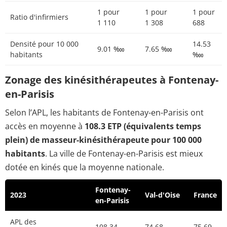
1 pour
1 pour
1 pour
Ratio d'infirmiers
1 110
1 308
688
Densité pour 10 000
14.53
9.01 ‱
7.65 ‱
habitants
‱
Zonage des kinésithérapeutes à Fontenay-
en-Parisis
Selon l’APL, les habitants de Fontenay-en-Parisis ont
accès en moyenne à
108.3 ETP (équivalents temps
plein) de masseur-kinésithérapeute pour 100 000
habitants
. La ville de Fontenay-en-Parisis est mieux
dotée en kinés que la moyenne nationale.
Fontenay-
2023
Val-d'Oise
France
en-Parisis
APL des
108.34
74.68
75.69