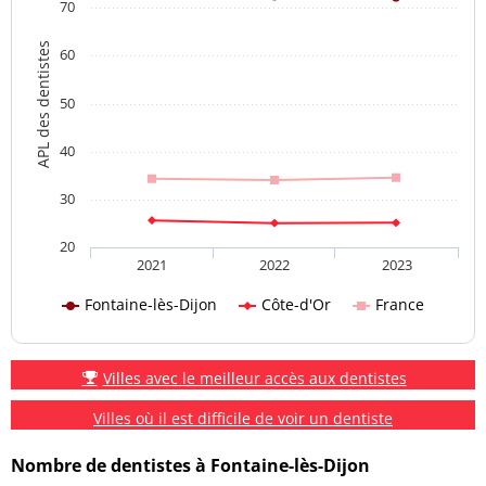
70
APL des dentistes
60
50
40
30
20
2021
2022
2023
Fontaine-lès-Dijon
Côte-d'Or
France
Villes avec le meilleur accès aux dentistes
Villes où il est difficile de voir un dentiste
Nombre de dentistes à Fontaine-lès-Dijon