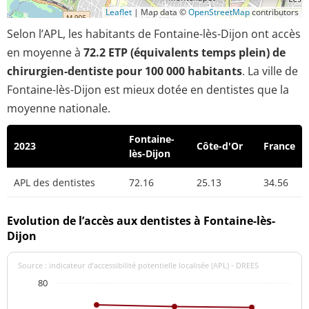
Leaflet
|
Map data ©
OpenStreetMap
contributors
Selon l’APL, les habitants de Fontaine-lès-Dijon ont accès
en moyenne à
72.2 ETP (équivalents temps plein) de
chirurgien-dentiste pour 100 000 habitants
. La ville de
Fontaine-lès-Dijon est mieux dotée en dentistes que la
moyenne nationale.
Fontaine-
2023
Côte-d'Or
France
lès-Dijon
APL des dentistes
72.16
25.13
34.56
Evolution de l’accès aux dentistes à Fontaine-lès-
Dijon
Source : indicateur d’accessibilité potentielle localisée (APL) - DREES
80