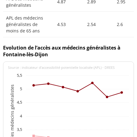
4.87
2.89
2.95
généralistes
APL des médecins
généralistes de
4.53
2.54
2.6
moins de 65 ans
Evolution de l’accès aux médecins généralistes à
Fontaine-lès-Dijon
Source : indicateur d’accessibilité potentielle localisée (APL) - DREES
5,5
APL des médecins généralistes
5
4,5
4
3,5