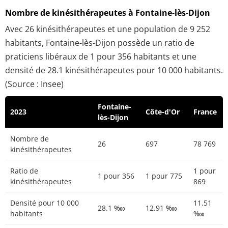
Nombre de kinésithérapeutes à Fontaine-lès-Dijon
Avec 26 kinésithérapeutes et une population de 9 252
habitants, Fontaine-lès-Dijon possède un ratio de
praticiens libéraux de 1 pour 356 habitants et une
densité de 28.1 kinésithérapeutes pour 10 000 habitants.
(Source : Insee)
Fontaine-
2023
Côte-d'Or
France
lès-Dijon
Nombre de
26
697
78 769
kinésithérapeutes
Ratio de
1 pour
1 pour 356
1 pour 775
kinésithérapeutes
869
Densité pour 10 000
11.51
28.1 ‱
12.91 ‱
habitants
‱