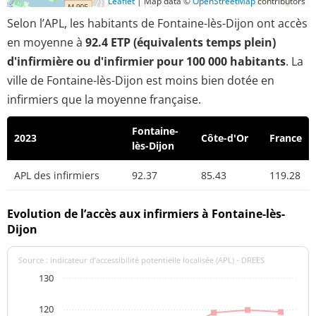
Leaflet
|
Map data ©
OpenStreetMap
contributors
Selon l’APL, les habitants de Fontaine-lès-Dijon ont accès
en moyenne à
92.4 ETP (équivalents temps plein)
d'infirmière ou d'infirmier pour 100 000 habitants
. La
ville de Fontaine-lès-Dijon est moins bien dotée en
infirmiers que la moyenne française.
Fontaine-
2023
Côte-d'Or
France
lès-Dijon
APL des infirmiers
92.37
85.43
119.28
Evolution de l’accès aux infirmiers à Fontaine-lès-
Dijon
Source : indicateur d’accessibilité potentielle localisée (APL) - DREES
130
120