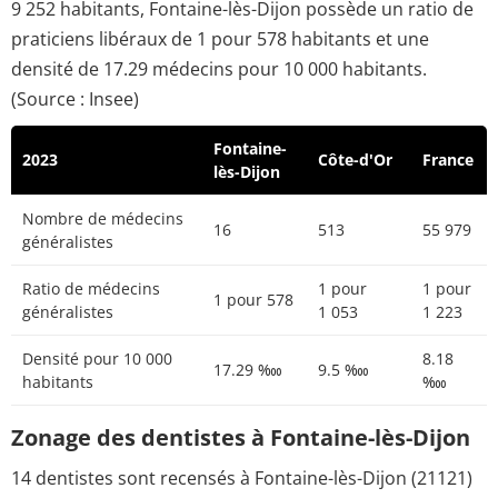
9 252 habitants, Fontaine-lès-Dijon possède un ratio de
praticiens libéraux de 1 pour 578 habitants et une
densité de 17.29 médecins pour 10 000 habitants.
(Source : Insee)
Fontaine-
2023
Côte-d'Or
France
lès-Dijon
Nombre de médecins
16
513
55 979
généralistes
Ratio de médecins
1 pour
1 pour
1 pour 578
généralistes
1 053
1 223
Densité pour 10 000
8.18
17.29 ‱
9.5 ‱
habitants
‱
Zonage des dentistes à Fontaine-lès-Dijon
14 dentistes sont recensés à Fontaine-lès-Dijon (21121)