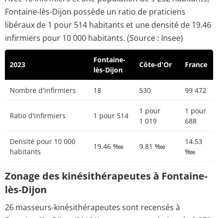
Fontaine-lès-Dijon possède un ratio de praticiens
libéraux de 1 pour 514 habitants et une densité de 19.46
infirmiers pour 10 000 habitants. (Source : Insee)
Fontaine-
2023
Côte-d'Or
France
lès-Dijon
Nombre d'infirmiers
18
530
99 472
1 pour
1 pour
Ratio d'infirmiers
1 pour 514
1 019
688
Densité pour 10 000
14.53
19.46 ‱
9.81 ‱
habitants
‱
Zonage des kinésithérapeutes à Fontaine-
lès-Dijon
26 masseurs-kinésithérapeutes sont recensés à