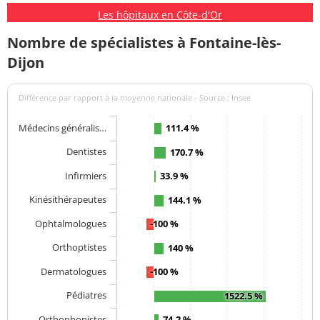
Les hôpitaux en Côte-d'Or
Nombre de spécialistes à Fontaine-lès-
Dijon
Différence par rapport à la moyenne nationale - Source : Insee
Médecins généralis…
111.4 %
Dentistes
170.7 %
Infirmiers
33.9 %
Kinésithérapeutes
144.1 %
Ophtalmologues
-100 %
Orthoptistes
140 %
Dermatologues
-100 %
Pédiatres
1522.5 %
Orthophonistes
74.2 %