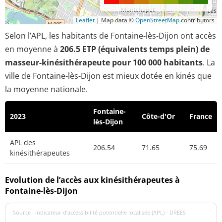
Leaflet
|
Map data ©
OpenStreetMap
contributors
Selon l’APL, les habitants de Fontaine-lès-Dijon ont accès
en moyenne à
206.5 ETP (équivalents temps plein) de
masseur-kinésithérapeute pour 100 000 habitants
. La
ville de Fontaine-lès-Dijon est mieux dotée en kinés que
la moyenne nationale.
Fontaine-
2023
Côte-d'Or
France
lès-Dijon
APL des
206.54
71.65
75.69
kinésithérapeutes
Evolution de l’accès aux kinésithérapeutes à
Fontaine-lès-Dijon
Source : indicateur d’accessibilité potentielle localisée (APL) - DREES