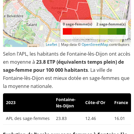
0 sage-femme(s)
2 sage-femme(s)
Leaflet
|
Map data ©
OpenStreetMap
contributors
Selon l’APL, les habitants de Fontaine-lès-Dijon ont accès
en moyenne à
23.8 ETP (équivalents temps plein) de
sage-femme pour 100 000 habitants
. La ville de
Fontaine-lès-Dijon est mieux dotée en sage-femmes que
la moyenne nationale.
Fontaine-
2023
Côte-d'Or
France
lès-Dijon
APL des sage-femmes
23.83
12.46
16.01