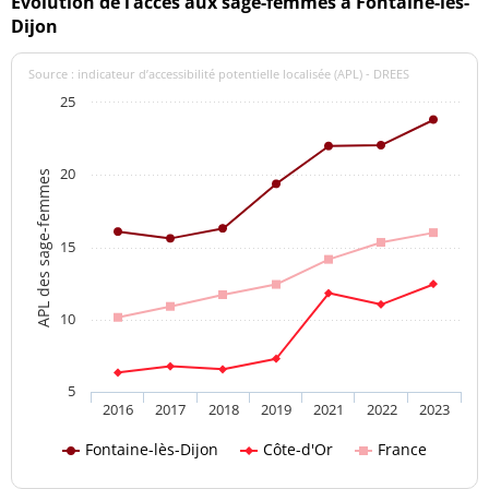
Evolution de l’accès aux sage-femmes à Fontaine-lès-
Dijon
Source : indicateur d’accessibilité potentielle localisée (APL) - DREES
25
20
APL des sage-femmes
15
10
5
2016
2017
2018
2019
2021
2022
2023
Fontaine-lès-Dijon
Côte-d'Or
France