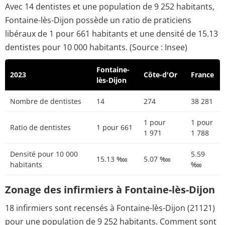
Avec 14 dentistes et une population de 9 252 habitants,
Fontaine-lès-Dijon possède un ratio de praticiens
libéraux de 1 pour 661 habitants et une densité de 15.13
dentistes pour 10 000 habitants. (Source : Insee)
Fontaine-
2023
Côte-d'Or
France
lès-Dijon
Nombre de dentistes
14
274
38 281
1 pour
1 pour
Ratio de dentistes
1 pour 661
1 971
1 788
Densité pour 10 000
5.59
15.13 ‱
5.07 ‱
habitants
‱
Zonage des infirmiers à Fontaine-lès-Dijon
18 infirmiers sont recensés à Fontaine-lès-Dijon (21121)
pour une population de 9 252 habitants. Comment sont