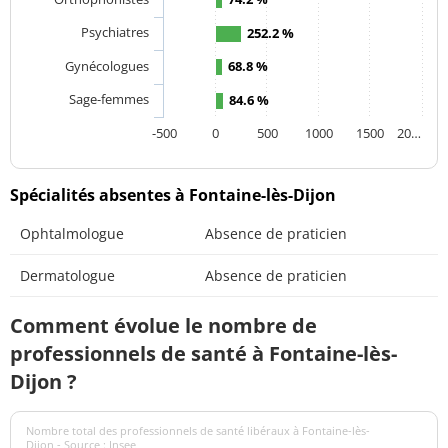
Psychiatres
252.2 %
Gynécologues
68.8 %
Sage-femmes
84.6 %
-500
0
500
1000
1500
20…
Spécialités absentes à Fontaine-lès-Dijon
Ophtalmologue
Absence de praticien
Dermatologue
Absence de praticien
Comment évolue le nombre de
professionnels de santé à Fontaine-lès-
Dijon ?
Nombre total des professionnels de santé libéraux à Fontaine-lès-
Dijon - Source : Insee