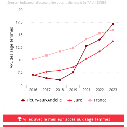
Source : indicateur d’accessibilité potentielle localisée (APL) - DREES
20
17,5
APL des sage-femmes
15
12,5
10
7,5
5
2016
2017
2018
2019
2021
2022
2023
Fleury-sur-Andelle
Eure
France
Villes avec le meilleur accès aux sage-femmes