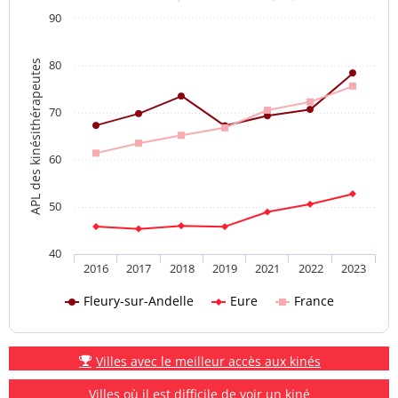
90
80
APL des kinésithérapeutes
70
60
50
40
2016
2017
2018
2019
2021
2022
2023
Fleury-sur-Andelle
Eure
France
Villes avec le meilleur accès aux kinés
Villes où il est difficile de voir un kiné