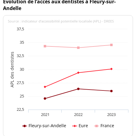
Evolution de l’accès aux dentistes à Fleury-sur-
Andelle
Source : indicateur d’accessibilité potentielle localisée (APL) - DREES
37,5
35
APL des dentistes
32,5
30
27,5
25
22,5
2021
2022
2023
Fleury-sur-Andelle
Eure
France