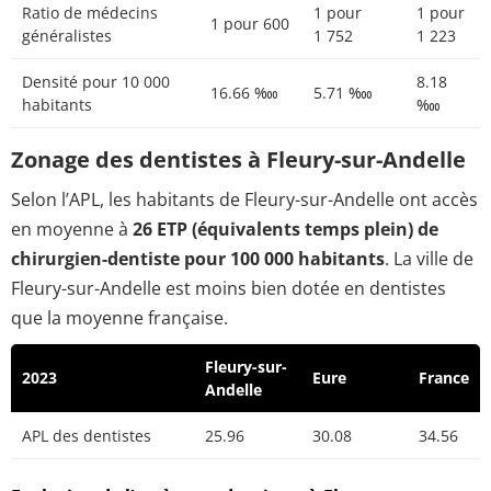
Ratio de médecins
1 pour
1 pour
1 pour 600
généralistes
1 752
1 223
Densité pour 10 000
8.18
16.66 ‱
5.71 ‱
habitants
‱
Zonage des dentistes à Fleury-sur-Andelle
Selon l’APL, les habitants de Fleury-sur-Andelle ont accès
en moyenne à
26 ETP (équivalents temps plein) de
chirurgien-dentiste pour 100 000 habitants
. La ville de
Fleury-sur-Andelle est moins bien dotée en dentistes
que la moyenne française.
Fleury-sur-
2023
Eure
France
Andelle
APL des dentistes
25.96
30.08
34.56