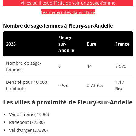
Villes où il est difficile de voir une sage-femme
Les maternités dans l'Eure
Nombre de sage-femmes à Fleury-sur-Andelle
Fleury-
2023
sur-
Eure
France
Andelle
Nombre de sage-
0
44
7 975
femmes
Densité pour 10 000
1.17
0 ‱
0.73 ‱
habitants
‱
Les villes à proximité de Fleury-sur-Andelle
Vandrimare (27380)
Radepont (27380)
Val d'Orger (27380)