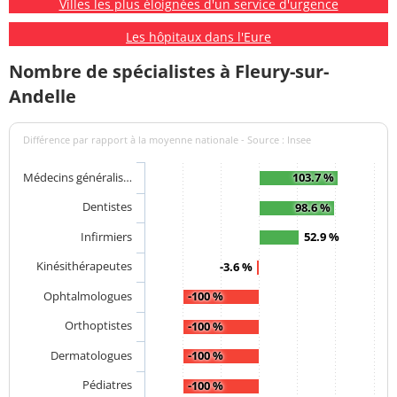
Villes les plus éloignées d'un service d'urgence
Les hôpitaux dans l'Eure
Nombre de spécialistes à Fleury-sur-
Andelle
Différence par rapport à la moyenne nationale - Source : Insee
Médecins généralis…
103.7 %
Dentistes
98.6 %
Infirmiers
52.9 %
Kinésithérapeutes
-3.6 %
Ophtalmologues
-100 %
Orthoptistes
-100 %
Dermatologues
-100 %
Pédiatres
-100 %