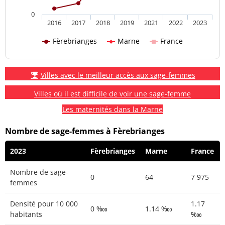
0
2016
2017
2018
2019
2021
2022
2023
Fèrebrianges
Marne
France
Villes avec le meilleur accès aux sage-femmes
Villes où il est difficile de voir une sage-femme
Les maternités dans la Marne
Nombre de sage-femmes à Fèrebrianges
2023
Fèrebrianges
Marne
France
Nombre de sage-
0
64
7 975
femmes
Densité pour 10 000
1.17
0 ‱
1.14 ‱
habitants
‱