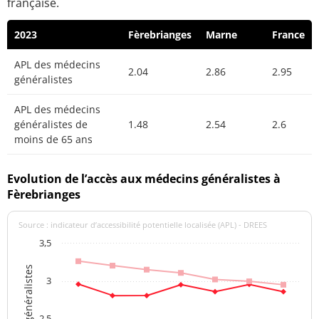
française.
2023
Fèrebrianges
Marne
France
APL des médecins
2.04
2.86
2.95
généralistes
APL des médecins
généralistes de
1.48
2.54
2.6
moins de 65 ans
Evolution de l’accès aux médecins généralistes à
Fèrebrianges
Source : indicateur d’accessibilité potentielle localisée (APL) - DREES
3,5
3
2,5