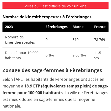
Villes où il est difficile de voir un kiné
Nombre de kinésithérapeutes à Fèrebrianges
2023
Fèrebrianges
Marne
France
Nombre de
0
510
78 769
kinésithérapeutes
Densité pour 10 000
11.51
0 ‱
9.05 ‱
habitants
‱
Zonage des sage-femmes à Fèrebrianges
Selon l’APL, les habitants de Fèrebrianges ont accès en
moyenne à
18.9 ETP (équivalents temps plein) de sage-
femme pour 100 000 habitants
. La ville de Fèrebrianges
est mieux dotée en sage-femmes que la moyenne
nationale.