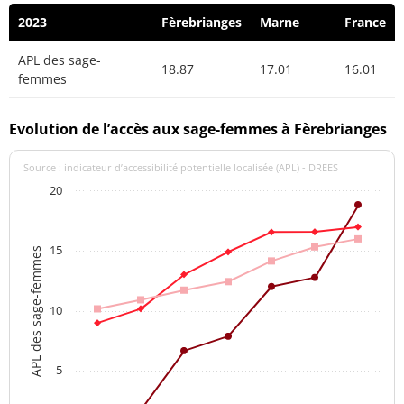
2023
Fèrebrianges
Marne
France
APL des sage-
18.87
17.01
16.01
femmes
Evolution de l’accès aux sage-femmes à Fèrebrianges
Source : indicateur d’accessibilité potentielle localisée (APL) - DREES
20
15
APL des sage-femmes
10
5