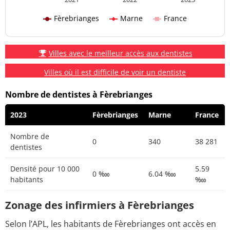
Fèrebrianges
Marne
France
Villes avec le meilleur accès aux dentistes
Villes où il est difficile de voir un dentiste
Nombre de dentistes à Fèrebrianges
2023
Fèrebrianges
Marne
France
Nombre de
0
340
38 281
dentistes
Densité pour 10 000
5.59
0 ‱
6.04 ‱
habitants
‱
Zonage des infirmiers à Fèrebrianges
Selon l’APL, les habitants de Fèrebrianges ont accès en