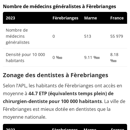
Nombre de médecins généralistes à Fèrebrianges
2023
Fèrebrianges
Marne
France
Nombre de
médecins
0
513
55 979
généralistes
Densité pour 10 000
8.18
0 ‱
9.11 ‱
habitants
‱
Zonage des dentistes à Fèrebrianges
Selon l’APL, les habitants de Fèrebrianges ont accès en
moyenne à
44.7 ETP (équivalents temps plein) de
chirurgien-dentiste pour 100 000 habitants
. La ville de
Fèrebrianges est mieux dotée en dentistes que la
moyenne nationale.
2023
Fèrebrianges
Marne
France