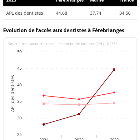
APL des dentistes
44.68
37.74
34.56
Evolution de l’accès aux dentistes à Fèrebrianges
Source : indicateur d’accessibilité potentielle localisée (APL) - DREES
50
45
APL des dentistes
40
35
30
25
2021
2022
2023