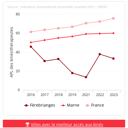
Source : indicateur d’accessibilité potentielle localisée (APL) - DREES
80
APL des kinésithérapeutes
60
40
20
0
2016
2017
2018
2019
2021
2022
2023
Fèrebrianges
Marne
France
Villes avec le meilleur accès aux kinés