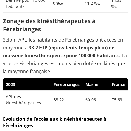
Densité pour 10 000
14.53
0 ‱
11.2 ‱
habitants
‱
Zonage des kinésithérapeutes à
Fèrebrianges
Selon l’APL, les habitants de Fèrebrianges ont accès en
moyenne à
33.2 ETP (équivalents temps plein) de
masseur-kinésithérapeute pour 100 000 habitants
. La
ville de Fèrebrianges est moins bien dotée en kinés que
la moyenne française.
2023
Fèrebrianges
Marne
France
APL des
33.22
60.06
75.69
kinésithérapeutes
Evolution de l’accès aux kinésithérapeutes à
Fèrebrianges