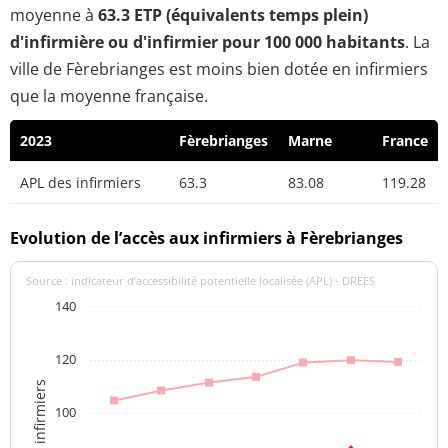
moyenne à
63.3 ETP (équivalents temps plein)
d'infirmière ou d'infirmier pour 100 000 habitants
. La
ville de Fèrebrianges est moins bien dotée en infirmiers
que la moyenne française.
2023
Fèrebrianges
Marne
France
APL des infirmiers
63.3
83.08
119.28
Evolution de l’accès aux infirmiers à Fèrebrianges
Source : indicateur d’accessibilité potentielle localisée (APL) - DREES
140
120
APL des infirmiers
100