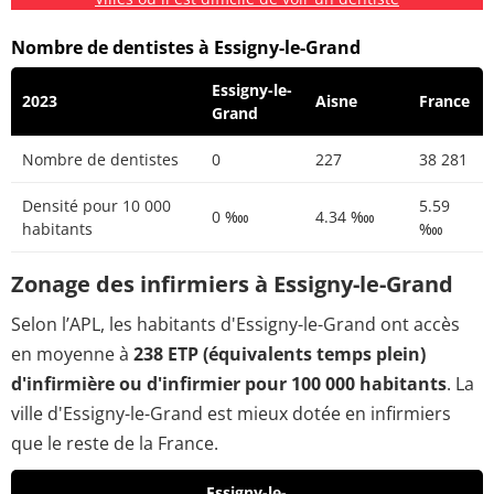
Nombre de dentistes à Essigny-le-Grand
Essigny-le-
2023
Aisne
France
Grand
Nombre de dentistes
0
227
38 281
Densité pour 10 000
5.59
0 ‱
4.34 ‱
habitants
‱
Zonage des infirmiers à Essigny-le-Grand
Selon l’APL, les habitants d'Essigny-le-Grand ont accès
en moyenne à
238 ETP (équivalents temps plein)
d'infirmière ou d'infirmier pour 100 000 habitants
. La
ville d'Essigny-le-Grand est mieux dotée en infirmiers
que le reste de la France.
Essigny-le-