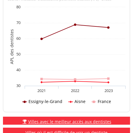
80
70
APL des dentistes
60
50
40
30
2021
2022
2023
Essigny-le-Grand
Aisne
France
Villes avec le meilleur accès aux dentistes
Villes où il est difficile de voir un dentiste