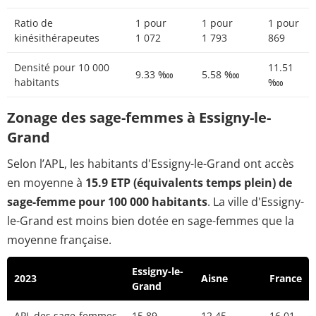
Ratio de
1 pour
1 pour
1 pour
kinésithérapeutes
1 072
1 793
869
Densité pour 10 000
11.51
9.33 ‱
5.58 ‱
habitants
‱
Zonage des sage-femmes à Essigny-le-
Grand
Selon l’APL, les habitants d'Essigny-le-Grand ont accès
en moyenne à
15.9 ETP (équivalents temps plein) de
sage-femme pour 100 000 habitants
. La ville d'Essigny-
le-Grand est moins bien dotée en sage-femmes que la
moyenne française.
Essigny-le-
2023
Aisne
France
Grand
APL des sage-femmes
15.89
12.45
16.01