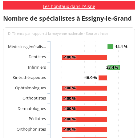
Les hôpitaux dans l'Aisne
Nombre de spécialistes à Essigny-le-Grand
Différence par rapport à la moyenne nationale - Source : Insee
Médecins généralis…
14.1 %
Dentistes
-100 %
Infirmiers
28.4 %
Kinésithérapeutes
-18.9 %
Ophtalmologues
-100 %
Orthoptistes
-100 %
Dermatologues
-100 %
Pédiatres
-100 %
Orthophonistes
-100 %