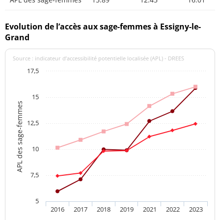
Evolution de l’accès aux sage-femmes à Essigny-le-
Grand
Source : indicateur d’accessibilité potentielle localisée (APL) - DREES
17,5
15
APL des sage-femmes
12,5
10
7,5
5
2016
2017
2018
2019
2021
2022
2023