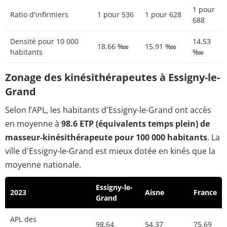
1 pour
Ratio d'infirmiers
1 pour 536
1 pour 628
688
Densité pour 10 000
14.53
18.66 ‱
15.91 ‱
habitants
‱
Zonage des kinésithérapeutes à Essigny-le-
Grand
Selon l’APL, les habitants d'Essigny-le-Grand ont accès
en moyenne à
98.6 ETP (équivalents temps plein) de
masseur-kinésithérapeute pour 100 000 habitants
. La
ville d'Essigny-le-Grand est mieux dotée en kinés que la
moyenne nationale.
Essigny-le-
2023
Aisne
France
Grand
APL des
98.64
54.37
75.69