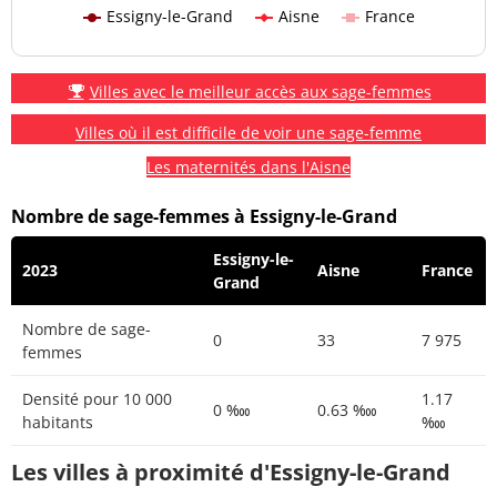
Essigny-le-Grand
Aisne
France
Villes avec le meilleur accès aux sage-femmes
Villes où il est difficile de voir une sage-femme
Les maternités dans l'Aisne
Nombre de sage-femmes à Essigny-le-Grand
Essigny-le-
2023
Aisne
France
Grand
Nombre de sage-
0
33
7 975
femmes
Densité pour 10 000
1.17
0 ‱
0.63 ‱
habitants
‱
Les villes à proximité d'Essigny-le-Grand