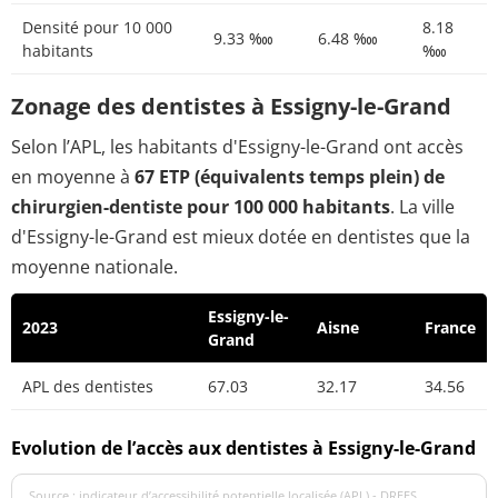
Densité pour 10 000
8.18
9.33 ‱
6.48 ‱
habitants
‱
Zonage des dentistes à Essigny-le-Grand
Selon l’APL, les habitants d'Essigny-le-Grand ont accès
en moyenne à
67 ETP (équivalents temps plein) de
chirurgien-dentiste pour 100 000 habitants
. La ville
d'Essigny-le-Grand est mieux dotée en dentistes que la
moyenne nationale.
Essigny-le-
2023
Aisne
France
Grand
APL des dentistes
67.03
32.17
34.56
Evolution de l’accès aux dentistes à Essigny-le-Grand
Source : indicateur d’accessibilité potentielle localisée (APL) - DREES