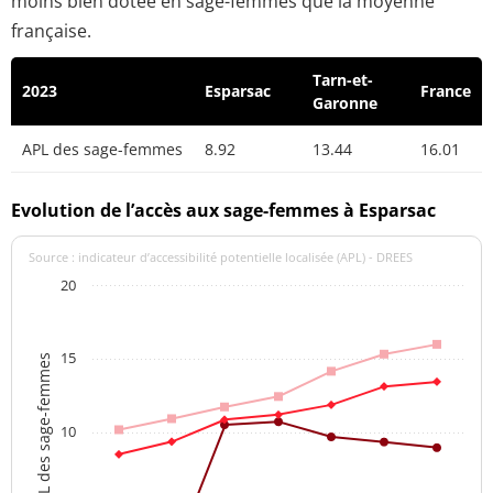
moins bien dotée en sage-femmes que la moyenne
française.
Tarn-et-
2023
Esparsac
France
Garonne
APL des sage-femmes
8.92
13.44
16.01
Evolution de l’accès aux sage-femmes à Esparsac
Source : indicateur d’accessibilité potentielle localisée (APL) - DREES
20
15
APL des sage-femmes
10