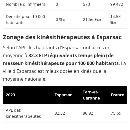
Nombre d'infirmiers
0
573
99 472
Densité pour 10 000
14.53
0 ‱
21.56 ‱
habitants
‱
Zonage des kinésithérapeutes à Esparsac
Selon l’APL, les habitants d'Esparsac ont accès en
moyenne à
82.3 ETP (équivalents temps plein) de
masseur-kinésithérapeute pour 100 000 habitants
. La
ville d'Esparsac est mieux dotée en kinés que la
moyenne nationale.
Tarn-et-
2023
Esparsac
France
Garonne
APL des
82.32
86.92
75.69
kinésithérapeutes