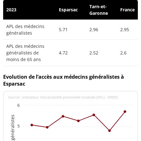
Tarn-et-
2023
Esparsac
France
Garonne
APL des médecins
5.71
2.96
2.95
généralistes
APL des médecins
généralistes de
4.72
2.52
2.6
moins de 65 ans
Evolution de l’accès aux médecins généralistes à
Esparsac
Source : indicateur d’accessibilité potentielle localisée (APL) - DREES
6
5