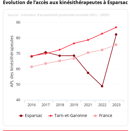
Evolution de l’accès aux kinésithérapeutes à Esparsac
Source : indicateur d’accessibilité potentielle localisée (APL) - DREES
90
80
APL des kinésithérapeutes
70
60
50
40
2016
2017
2018
2019
2021
2022
2023
Esparsac
Tarn-et-Garonne
France