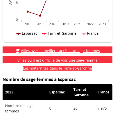
5
0
2016
2017
2018
2019
2021
2022
2023
Esparsac
Tarn-et-Garonne
France
Villes avec le meilleur accès aux sage-femmes
Villes où il est difficile de voir une sage-femme
Les maternités dans le Tarn-et-Garonne
Nombre de sage-femmes à Esparsac
Tarn-et-
2023
Esparsac
France
Garonne
Nombre de sage-
0
26
7 975
femmes