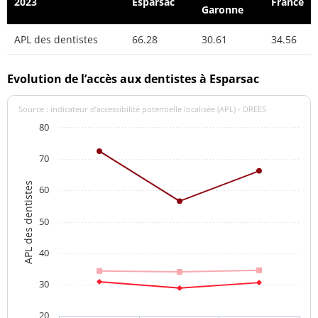
2023
Esparsac
France
Garonne
APL des dentistes
66.28
30.61
34.56
Evolution de l’accès aux dentistes à Esparsac
Source : indicateur d’accessibilité potentielle localisée (APL) - DREES
80
70
APL des dentistes
60
50
40
30
20