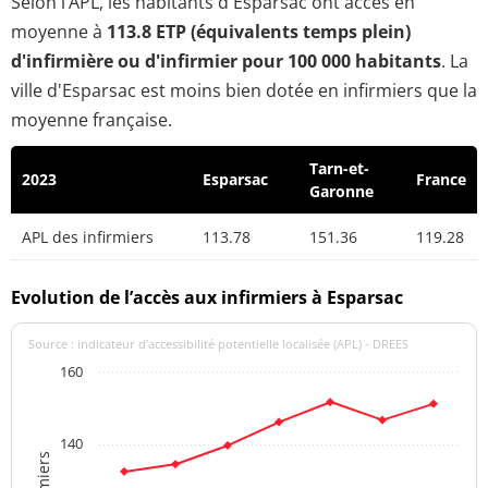
Selon l’APL, les habitants d'Esparsac ont accès en
moyenne à
113.8 ETP (équivalents temps plein)
d'infirmière ou d'infirmier pour 100 000 habitants
. La
ville d'Esparsac est moins bien dotée en infirmiers que la
moyenne française.
Tarn-et-
2023
Esparsac
France
Garonne
APL des infirmiers
113.78
151.36
119.28
Evolution de l’accès aux infirmiers à Esparsac
Source : indicateur d’accessibilité potentielle localisée (APL) - DREES
160
140