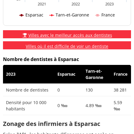
2021
2022
2023
Esparsac
Tarn-et-Garonne
France
Villes avec le meilleur accès aux dentistes
Villes où il est difficile de voir un dentiste
Nombre de dentistes à Esparsac
Tarn-et-
2023
Esparsac
France
Garonne
Nombre de dentistes
0
130
38 281
Densité pour 10 000
5.59
0 ‱
4.89 ‱
habitants
‱
Zonage des infirmiers à Esparsac