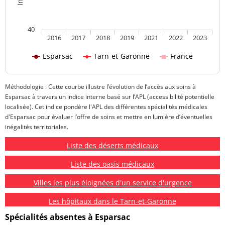
40
2016
2017
2018
2019
2021
2022
2023
Esparsac
Tarn-et-Garonne
France
Méthodologie : Cette courbe illustre l’évolution de l’accès aux soins à
Esparsac à travers un indice interne basé sur l’APL (accessibilité potentielle
localisée). Cet indice pondère l'APL des différentes spécialités médicales
d'Esparsac pour évaluer l’offre de soins et mettre en lumière d’éventuelles
inégalités territoriales.
Liste des déserts médicaux
Liste des oasis médicaux
Villes les plus éloignées d'un service d'urgence
Les hôpitaux dans le Tarn-et-Garonne
Spécialités absentes à Esparsac