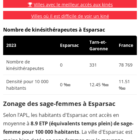
Villes avec le meilleur accès aux kinés
Villes où il est difficile de voir un kiné
Nombre de kinésithérapeutes à Esparsac
Tarn-et-
2023
Esparsac
France
Garonne
Nombre de
0
331
78 769
kinésithérapeutes
Densité pour 10 000
11.51
0 ‱
12.45 ‱
habitants
‱
Zonage des sage-femmes à Esparsac
Selon l’APL, les habitants d'Esparsac ont accès en
moyenne à
8.9 ETP (équivalents temps plein) de sage-
femme pour 100 000 habitants
. La ville d'Esparsac est