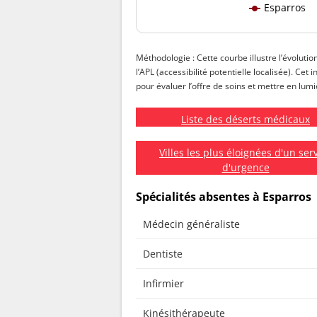
Esparros
Méthodologie : Cette courbe illustre l’évolutio
l’APL (accessibilité potentielle localisée). Ce
pour évaluer l’offre de soins et mettre en lumiè
Liste des déserts médicaux
Villes les plus éloignées d'un ser
d'urgence
Spécialités absentes à Esparros
Médecin généraliste
Dentiste
Infirmier
Kinésithérapeute