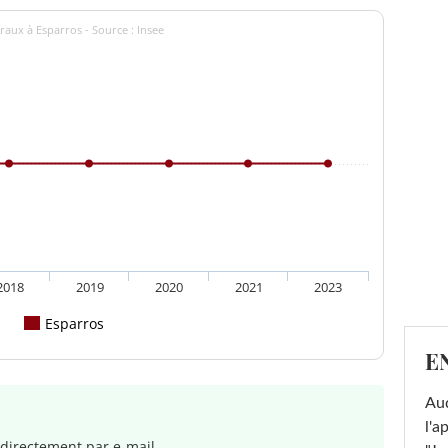
raux à Esparros - Source : Insee
2018
2019
2020
2021
2023
Esparros
E
Au
l'a
directement par e-mail.