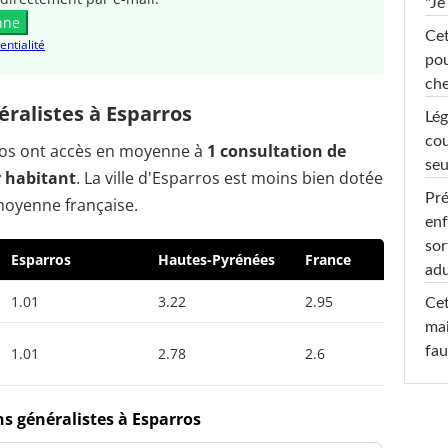
"Je
nne
Cet
entialité
pou
che
ralistes à Esparros
Lég
cou
rros ont accès en moyenne à
1 consultation de
seu
r habitant
. La ville d'Esparros est moins bien dotée
Pré
moyenne française.
enf
sor
Esparros
Hautes-Pyrénées
France
adu
1.01
3.22
2.95
Cet
mai
fau
1.01
2.78
2.6
ns généralistes à Esparros