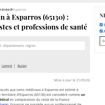
yrénées
Esparros
N
 à Esparros (65130) :
stes et professions de santé
S
A
Lomné
Bulan
Mise à jour le 21/05/26
d’accès aux soins médicaux à Esparros est estimé à
e territoire d'Esparros (65130) est considéré comme
un
édical
en comparaison du reste de la France
logie
). Esparros ne possède aucun professionnel de