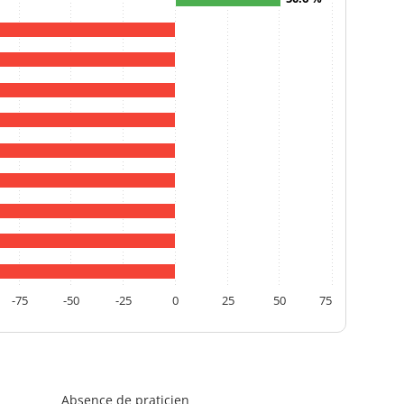
-75
-50
-25
0
25
50
75
Absence de praticien