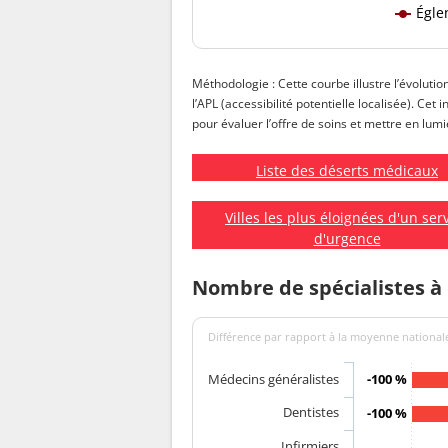
Égle
Méthodologie : Cette courbe illustre l’évolutio
l’APL (accessibilité potentielle localisée). Ce
pour évaluer l’offre de soins et mettre en lumiè
Liste des déserts médicaux
Villes les plus éloignées d'un ser
d'urgence
Nombre de spécialistes à
Différence par rapport à la moyenne nationale
Médecins généralistes
-100 %
Dentistes
-100 %
Infirmiers