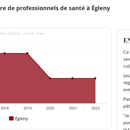
 de professionnels de santé à Égleny
raux à Égleny - Source : Insee
E
Ce 
sav
cul
Les
règ
ave
Pas
pât
2018
2019
2020
2021
2023
"Je
Égleny
pos
le 