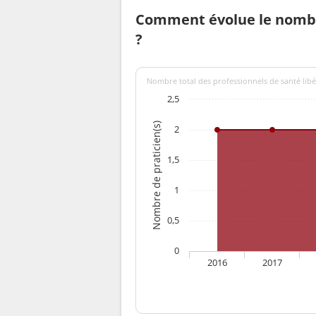
Comment évolue le nombre
?
Nombre total des professionnels de santé libé
2,5
Nombre de praticien(s)
2
1,5
1
0,5
0
2016
2017