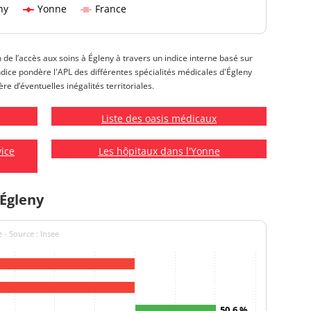
ny
Yonne
France
n de l’accès aux soins à Égleny à travers un indice interne basé sur
t indice pondère l'APL des différentes spécialités médicales d'Égleny
re d’éventuelles inégalités territoriales.
Liste des oasis médicaux
vice
Les hôpitaux dans l'Yonne
 Égleny
 - Source : Insee
50.6 %