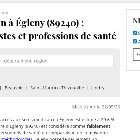
leny
N
 à Égleny (89240) :
stes et professions de santé
S
A
Beauvoir
Saint-Maurice-Thizouaille
Lindry
Mise à jour le 22/05/26
d’accès aux soins médicaux à Égleny est estimé à 29.6 %.
oire d'Égleny (89240) est considéré comme
faiblement
ersonnels de santé en comparaison de la moyenne
(
méthodologie
). Égleny possède seulement un