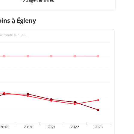
oins à Égleny
ux fondé sur l'APL
2018
2019
2021
2022
2023