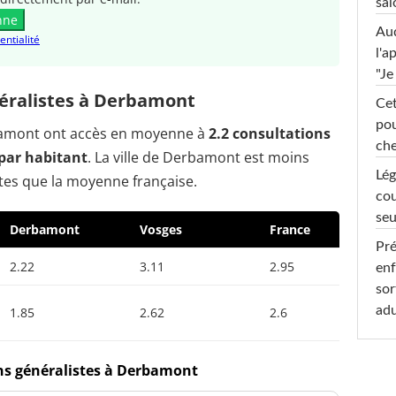
sal
nne
Au
entialité
l'a
"Je
éralistes à Derbamont
Cet
pou
rbamont ont accès en moyenne à
2.2 consultations
che
par habitant
. La ville de Derbamont est moins
Lég
tes que la moyenne française.
cou
seu
Derbamont
Vosges
France
Pré
2.22
3.11
2.95
enf
sor
adu
1.85
2.62
2.6
ins généralistes à Derbamont