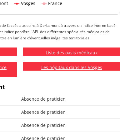
mont
Vosges
France
on de l’accès aux soins à Derbamont à travers un indice interne basé
 Cet indice pondère l'APL des différentes spécialités médicales de
tre en lumière d’éventuelles inégalités territoriales.
Liste des oasis médicaux
vice
Les hôpitaux dans les Vosges
nt
Absence de praticien
Absence de praticien
Absence de praticien
Absence de praticien