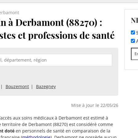
erbamont
N
n à Derbamont (88270) :
stes et professions de santé
S
A
Bouzemont
Bazegney
Mise à jour le 22/05/26
d’accès aux soins médicaux à Derbamont est estimé à
e territoire de Derbamont (88270) est considéré comme
nt doté
en personnels de santé en comparaison de la
française (
méthodologie
). Derbamont ne possède aucun