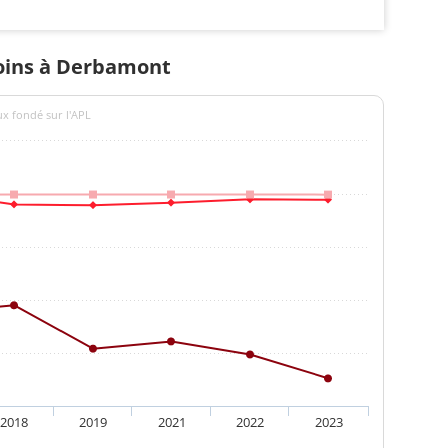
soins à Derbamont
ux fondé sur l'APL
2018
2019
2021
2022
2023