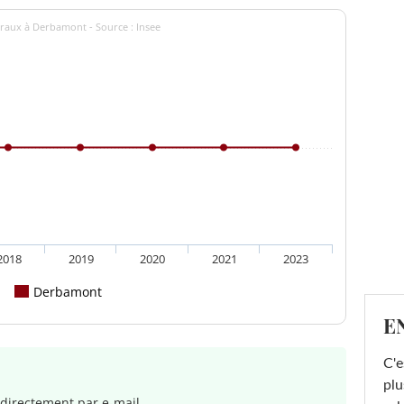
éraux à Derbamont - Source : Insee
2018
2019
2020
2021
2023
Derbamont
E
C'e
plu
directement par e-mail.