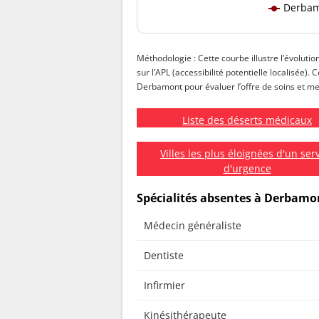
Derba
Méthodologie : Cette courbe illustre l’évoluti
sur l’APL (accessibilité potentielle localisée).
Derbamont pour évaluer l’offre de soins et met
Liste des déserts médicaux
Villes les plus éloignées d'un ser
d'urgence
Spécialités absentes à Derbamo
Médecin généraliste
Dentiste
Infirmier
Kinésithérapeute