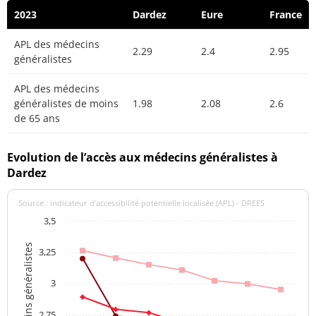
2023
Dardez
Eure
France
APL des médecins
2.29
2.4
2.95
généralistes
APL des médecins
généralistes de moins
1.98
2.08
2.6
de 65 ans
Evolution de l’accès aux médecins généralistes à
Dardez
Source : indicateur d’accessibilité potentielle localisée (APL) - DREES
3,5
APL des médecins généralistes
3,25
3
2,75