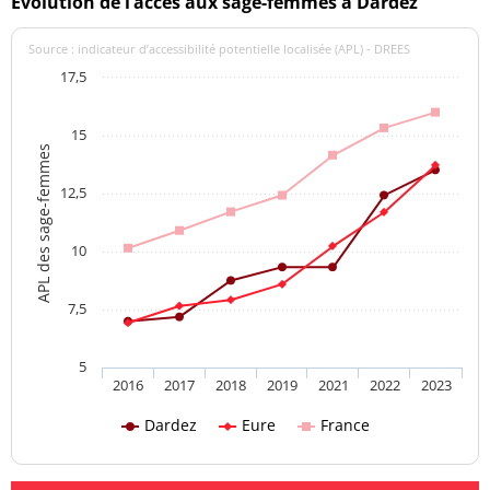
Evolution de l’accès aux sage-femmes à Dardez
Source : indicateur d’accessibilité potentielle localisée (APL) - DREES
17,5
15
APL des sage-femmes
12,5
10
7,5
5
2016
2017
2018
2019
2021
2022
2023
Dardez
Eure
France