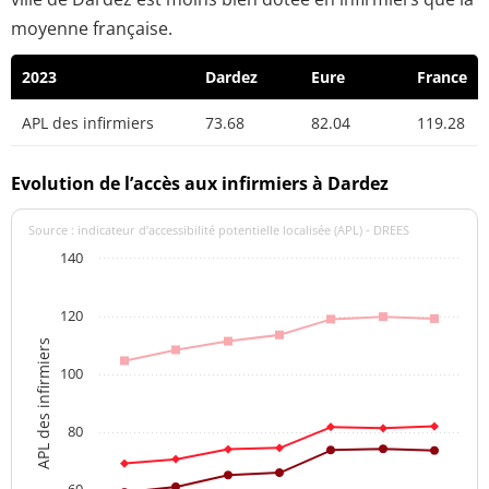
moyenne française.
2023
Dardez
Eure
France
APL des infirmiers
73.68
82.04
119.28
Evolution de l’accès aux infirmiers à Dardez
Source : indicateur d’accessibilité potentielle localisée (APL) - DREES
140
120
APL des infirmiers
100
80
60