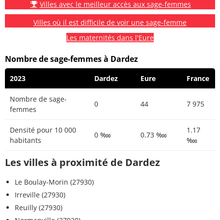
Villes avec le meilleur accès aux sage-femmes
Villes où il est difficile de voir une sage-femme
Les maternités dans l'Eure
Nombre de sage-femmes à Dardez
2023
Dardez
Eure
France
Nombre de sage-
0
44
7 975
femmes
Densité pour 10 000
1.17
0 ‱
0.73 ‱
habitants
‱
Les villes à proximité de Dardez
Le Boulay-Morin (27930)
Irreville (27930)
Reuilly (27930)