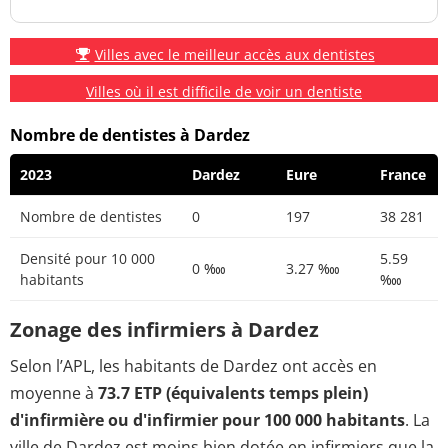
Villes avec le meilleur accès aux dentistes
Villes où il est difficile de voir un dentiste
Nombre de dentistes à Dardez
2023
Dardez
Eure
France
Nombre de dentistes
0
197
38 281
Densité pour 10 000
5.59
0 ‱
3.27 ‱
habitants
‱
Zonage des infirmiers à Dardez
Selon l’APL, les habitants de Dardez ont accès en
moyenne à
73.7 ETP (équivalents temps plein)
d'infirmière ou d'infirmier pour 100 000 habitants
. La
ville de Dardez est moins bien dotée en infirmiers que la