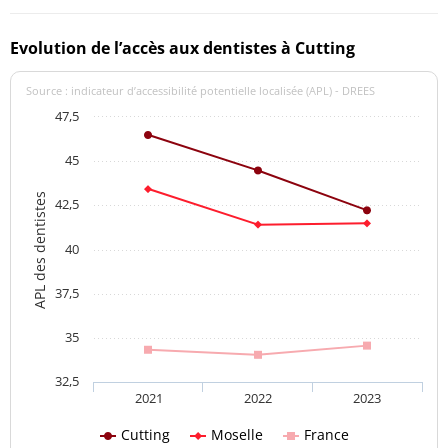
Evolution de l’accès aux dentistes à Cutting
Source : indicateur d’accessibilité potentielle localisée (APL) - DREES
47,5
45
APL des dentistes
42,5
40
37,5
35
32,5
2021
2022
2023
Cutting
Moselle
France