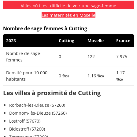
Villes où il est difficile de voir une sage-femme
Les maternités en Moselle
Nombre de sage-femmes à Cutting
2023
Cutting
Moselle
France
Nombre de sage-
0
122
7 975
femmes
Densité pour 10 000
1.17
0 ‱
1.16 ‱
habitants
‱
Les villes à proximité de Cutting
Rorbach-lès-Dieuze (57260)
Domnom-lès-Dieuze (57260)
Lostroff (57670)
Bidestroff (57260)
Zommange (57260)