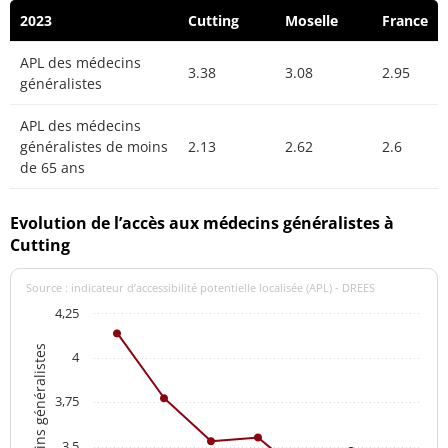
2023
Cutting
Moselle
France
APL des médecins
3.38
3.08
2.95
généralistes
APL des médecins
généralistes de moins
2.13
2.62
2.6
de 65 ans
Evolution de l’accès aux médecins généralistes à
Cutting
Source : indicateur d’accessibilité potentielle localisée (APL) - DREES
4,25
APL des médecins généralistes
4
3,75
3,5