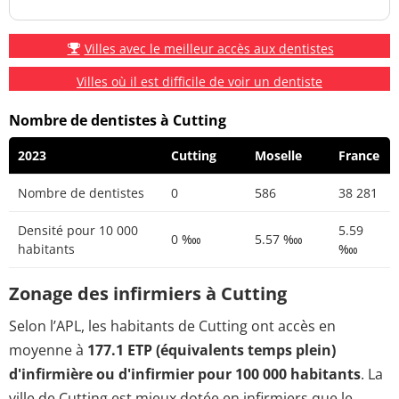
Villes avec le meilleur accès aux dentistes
Villes où il est difficile de voir un dentiste
Nombre de dentistes à Cutting
2023
Cutting
Moselle
France
Nombre de dentistes
0
586
38 281
Densité pour 10 000
5.59
0 ‱
5.57 ‱
habitants
‱
Zonage des infirmiers à Cutting
Selon l’APL, les habitants de Cutting ont accès en
moyenne à
177.1 ETP (équivalents temps plein)
d'infirmière ou d'infirmier pour 100 000 habitants
. La
ville de Cutting est mieux dotée en infirmiers que le