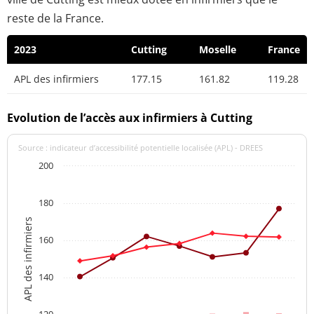
reste de la France.
2023
Cutting
Moselle
France
APL des infirmiers
177.15
161.82
119.28
Evolution de l’accès aux infirmiers à Cutting
Source : indicateur d’accessibilité potentielle localisée (APL) - DREES
200
180
APL des infirmiers
160
140
120