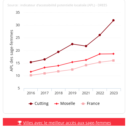
Source : indicateur d’accessibilité potentielle localisée (APL) - DREES
35
30
APL des sage-femmes
25
20
15
10
5
2016
2017
2018
2019
2021
2022
2023
Cutting
Moselle
France
Villes avec le meilleur accès aux sage-femmes