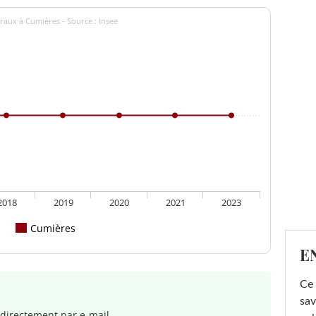
raux à Cumières - Source : Insee
2018
2019
2020
2021
2023
Cumières
E
Ce 
sav
directement par e-mail.