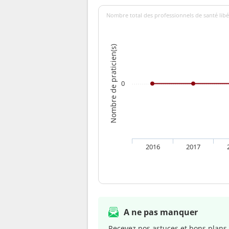
Nombre total des professionnels de santé libé
Nombre de praticien(s)
0
2016
2017
A ne pas manquer
Recevez nos astuces et bons plans 