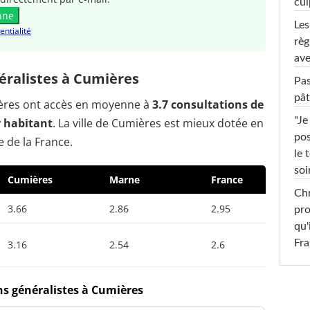
cul
nne
Les
entialité
règ
ave
ralistes à Cumières
Pas
pât
mières ont accès en moyenne à
3.7 consultations de
"Je
r habitant
. La ville de Cumières est mieux dotée en
pos
 de la France.
le 
soi
Cumières
Marne
France
Chr
3.66
2.86
2.95
pro
qu'
Fr
3.16
2.54
2.6
ns généralistes à Cumières