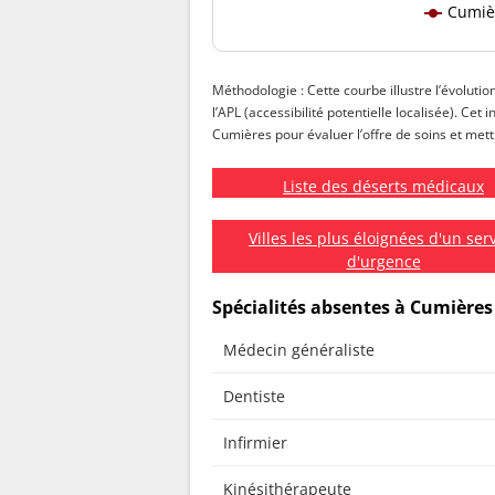
Cumiè
Méthodologie : Cette courbe illustre l’évolutio
l’APL (accessibilité potentielle localisée). Cet
Cumières pour évaluer l’offre de soins et mettr
Liste des déserts médicaux
Villes les plus éloignées d'un ser
d'urgence
Spécialités absentes à Cumières
Médecin généraliste
Dentiste
Infirmier
Kinésithérapeute