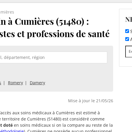
mières
N
 à Cumières (51480) :
stes et professions de santé
S
A
s
Romery
Damery
Mise à jour le 21/05/26
d’accès aux soins médicaux à Cumières est estimé à
e territoire de Cumières (51480) est considéré comme
t doté
en soins médicaux si on la compare au reste de la
éthodologie
). Cumières ne possède aucun professionnel