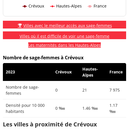
Crévoux
Hautes-Alpes
France
Villes avec le meilleur accès aux sage-femmes
Villes où il est difficile de voir une sage-femme
Les maternités dans les Hautes-Alpes
Nombre de sage-femmes à Crévoux
Hautes-
2023
Crévoux
France
Alpes
Nombre de sage-
0
21
7 975
femmes
Densité pour 10 000
1.17
0 ‱
1.46 ‱
habitants
‱
Les villes à proximité de Crévoux