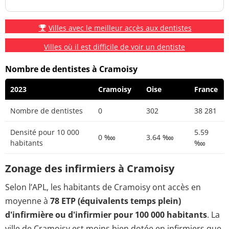
Villes avec le meilleur accès aux dentistes
Villes où il est difficile de voir un dentiste
Nombre de dentistes à Cramoisy
2023
Cramoisy
Oise
France
Nombre de dentistes
0
302
38 281
Densité pour 10 000
5.59
0 ‱
3.64 ‱
habitants
‱
Zonage des infirmiers à Cramoisy
Selon l’APL, les habitants de Cramoisy ont accès en
moyenne à
78 ETP (équivalents temps plein)
d'infirmière ou d'infirmier pour 100 000 habitants
. La
ville de Cramoisy est moins bien dotée en infirmiers que