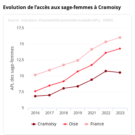
Evolution de l’accès aux sage-femmes à Cramoisy
Source : indicateur d’accessibilité potentielle localisée (APL) - DREES
17,5
15
APL des sage-femmes
12,5
10
7,5
5
2016
2017
2018
2019
2021
2022
2023
Cramoisy
Oise
France