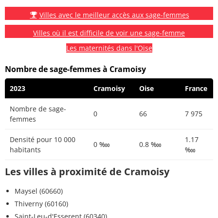
Villes avec le meilleur accès aux sage-femmes
Villes où il est difficile de voir une sage-femme
Les maternités dans l'Oise
Nombre de sage-femmes à Cramoisy
2023
Cramoisy
Oise
France
Nombre de sage-
0
66
7 975
femmes
Densité pour 10 000
1.17
0 ‱
0.8 ‱
habitants
‱
Les villes à proximité de Cramoisy
Maysel (60660)
Thiverny (60160)
Saint-Leu-d'Esserent (60340)