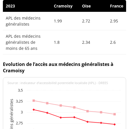
2023
Cramoisy
Oise
France
APL des médecins
1.99
2.72
2.95
généralistes
APL des médecins
généralistes de
1.8
2.34
2.6
moins de 65 ans
Evolution de l’accès aux médecins généralistes à
Cramoisy
Source : indicateur d’accessibilité potentielle localisée (APL) - DREES
3,5
3,25
APL des médecins généralistes
3
2,75