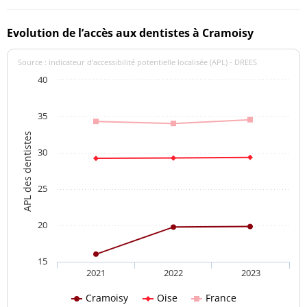
Evolution de l’accès aux dentistes à Cramoisy
Source : indicateur d’accessibilité potentielle localisée (APL) - DREES
40
35
APL des dentistes
30
25
20
15
2021
2022
2023
Cramoisy
Oise
France