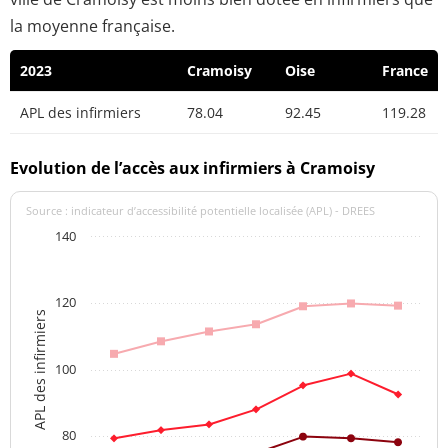
la moyenne française.
2023
Cramoisy
Oise
France
APL des infirmiers
78.04
92.45
119.28
Evolution de l’accès aux infirmiers à Cramoisy
Source : indicateur d’accessibilité potentielle localisée (APL) - DREES
140
120
APL des infirmiers
100
80