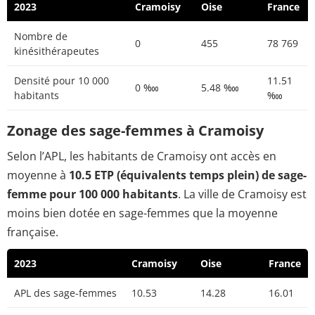
2023
Cramoisy
Oise
France
Nombre de
0
455
78 769
kinésithérapeutes
Densité pour 10 000
11.51
0 ‱
5.48 ‱
habitants
‱
Zonage des sage-femmes à Cramoisy
Selon l’APL, les habitants de Cramoisy ont accès en
moyenne à
10.5 ETP (équivalents temps plein) de sage-
femme pour 100 000 habitants
. La ville de Cramoisy est
moins bien dotée en sage-femmes que la moyenne
française.
2023
Cramoisy
Oise
France
APL des sage-femmes
10.53
14.28
16.01