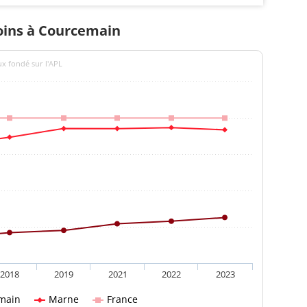
soins à Courcemain
ux fondé sur l'APL
2018
2019
2021
2022
2023
main
Marne
France