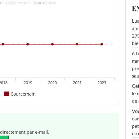
raux à Courcemain - Source : Insee
E
Lu
amo
270
bi
6 f
ma
pré
sa
2018
2019
2020
2021
2023
Cet
Courcemain
le 
de 
Vou
cam
pet
directement par e-mail.
cru