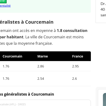
nne
Dr 
entialité
40 
san
éralistes à Courcemain
urcemain ont accès en moyenne à
1.8 consultation
par habitant
. La ville de Courcemain est moins
tes que la moyenne française.
Courcemain
Marne
France
1.76
2.86
2.95
1.76
2.54
2.6
ns généralistes à Courcemain
localisée (APL) - DREES