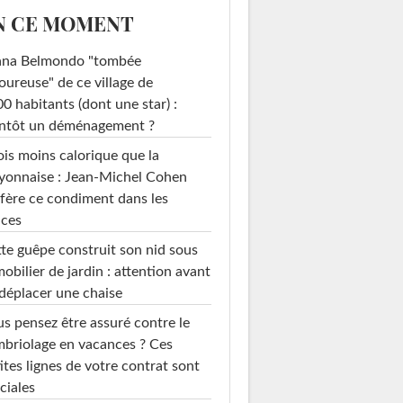
N CE MOMENT
ana Belmondo "tombée
ureuse" de ce village de
0 habitants (dont une star) :
entôt un déménagement ?
ois moins calorique que la
yonnaise : Jean-Michel Cohen
fère ce condiment dans les
uces
te guêpe construit son nid sous
mobilier de jardin : attention avant
déplacer une chaise
s pensez être assuré contre le
briolage en vacances ? Ces
ites lignes de votre contrat sont
ciales