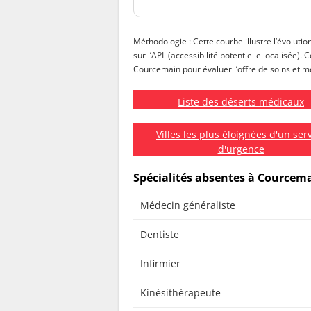
Méthodologie : Cette courbe illustre l’évoluti
sur l’APL (accessibilité potentielle localisée).
Courcemain pour évaluer l’offre de soins et met
Liste des déserts médicaux
Villes les plus éloignées d'un ser
d'urgence
Spécialités absentes à Courcem
Médecin généraliste
Dentiste
Infirmier
Kinésithérapeute