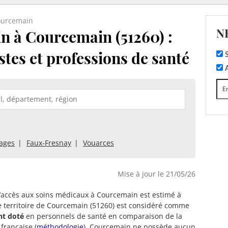
ourcemain
N
 à Courcemain (51260) :
stes et professions de santé
S
A
ages
Faux-Fresnay
Vouarces
Mise à jour le 21/05/26
d’accès aux soins médicaux à Courcemain est estimé à
e territoire de Courcemain (51260) est considéré comme
nt doté
en personnels de santé en comparaison de la
française (
méthodologie
). Courcemain ne possède aucun