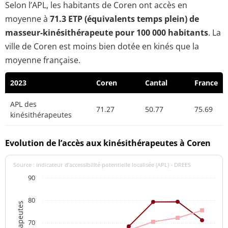
Selon l’APL, les habitants de Coren ont accès en
moyenne à
71.3 ETP (équivalents temps plein) de
masseur-kinésithérapeute pour 100 000 habitants
. La
ville de Coren est moins bien dotée en kinés que la
moyenne française.
2023
Coren
Cantal
France
APL des
71.27
50.77
75.69
kinésithérapeutes
Evolution de l’accès aux kinésithérapeutes à Coren
Source : indicateur d’accessibilité potentielle localisée (APL) - DREES
90
80
70