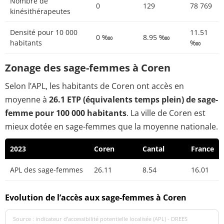
Nombre de
0
129
78 769
kinésithérapeutes
Densité pour 10 000
11.51
0 ‱
8.95 ‱
habitants
‱
Zonage des sage-femmes à Coren
Selon l’APL, les habitants de Coren ont accès en
moyenne à
26.1 ETP (équivalents temps plein) de sage-
femme pour 100 000 habitants
. La ville de Coren est
mieux dotée en sage-femmes que la moyenne nationale.
2023
Coren
Cantal
France
APL des sage-femmes
26.11
8.54
16.01
Evolution de l’accès aux sage-femmes à Coren
Source : indicateur d’accessibilité potentielle localisée (APL) - DREES