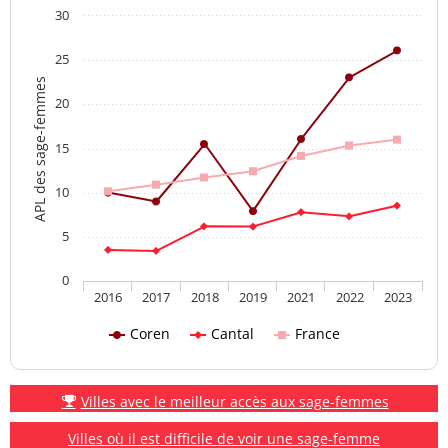
30
25
APL des sage-femmes
20
15
10
5
0
2016
2017
2018
2019
2021
2022
2023
Coren
Cantal
France
Villes avec le meilleur accès aux sage-femmes
Villes où il est difficile de voir une sage-femme