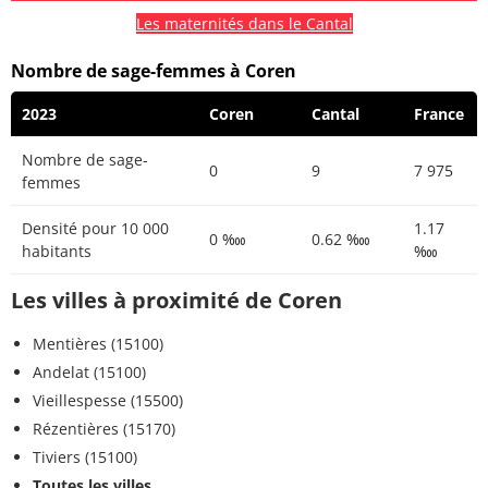
Les maternités dans le Cantal
Nombre de sage-femmes à Coren
2023
Coren
Cantal
France
Nombre de sage-
0
9
7 975
femmes
Densité pour 10 000
1.17
0 ‱
0.62 ‱
habitants
‱
Les villes à proximité de Coren
Mentières (15100)
Andelat (15100)
Vieillespesse (15500)
Rézentières (15170)
Tiviers (15100)
Toutes les villes