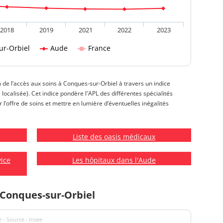
2018
2019
2021
2022
2023
ur-Orbiel
Aude
France
n de l’accès aux soins à Conques-sur-Orbiel à travers un indice
e localisée). Cet indice pondère l'APL des différentes spécialités
’offre de soins et mettre en lumière d’éventuelles inégalités
Liste des oasis médicaux
vice
Les hôpitaux dans l'Aude
 Conques-sur-Orbiel
 - Source : Insee