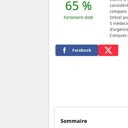
65 %
considé
compare a
Fortement doté
Orbiel po
5 médecin
d’urgence
Conques-
Facebook
Sommaire