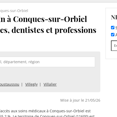
ques-sur-Orbiel
N
n à Conques-sur-Orbiel
tes, dentistes et professions
S
A
moustaussou
Villegly
Villalier
Mise à jour le 21/05/26
d’accès aux soins médicaux à Conques-sur-Orbiel est
65.2 %. Le territoire de Conques-sur-Orbiel (11600) est