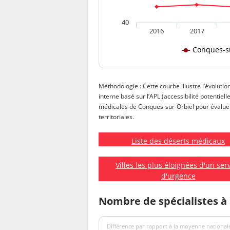
40
2016
2017
Conques-s
Méthodologie : Cette courbe illustre l’évolutio
interne basé sur l’APL (accessibilité potentiell
médicales de Conques-sur-Orbiel pour évaluer l
territoriales.
Liste des déserts médicaux
Villes les plus éloignées d'un ser
d'urgence
Nombre de spécialistes à
Différence par rapport à la moyenne nationale