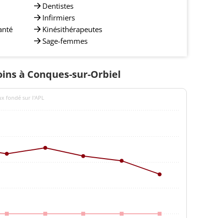
Dentistes
Infirmiers
anté
Kinésithérapeutes
Sage-femmes
soins à Conques-sur-Orbiel
ux fondé sur l'APL