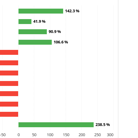
142.3 %
41.9 %
90.9 %
106.6 %
238.5 %
-50
0
50
100
150
200
250
300