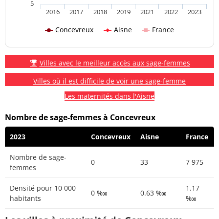
5
2016
2017
2018
2019
2021
2022
2023
Concevreux
Aisne
France
Villes avec le meilleur accès aux sage-femmes
Villes où il est difficile de voir une sage-femme
Les maternités dans l'Aisne
Nombre de sage-femmes à Concevreux
2023
Concevreux
Aisne
France
Nombre de sage-
0
33
7 975
femmes
Densité pour 10 000
1.17
0 ‱
0.63 ‱
habitants
‱