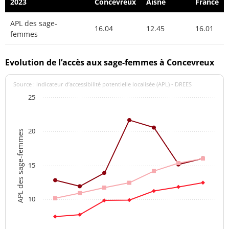
2023
Concevreux
Aisne
France
APL des sage-
16.04
12.45
16.01
femmes
Evolution de l’accès aux sage-femmes à Concevreux
Source : indicateur d’accessibilité potentielle localisée (APL) - DREES
25
20
APL des sage-femmes
15
10