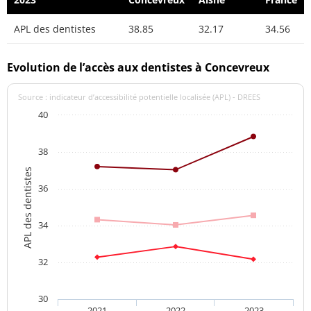
APL des dentistes
38.85
32.17
34.56
Evolution de l’accès aux dentistes à Concevreux
Source : indicateur d’accessibilité potentielle localisée (APL) - DREES
40
38
APL des dentistes
36
34
32
30
2021
2022
2023