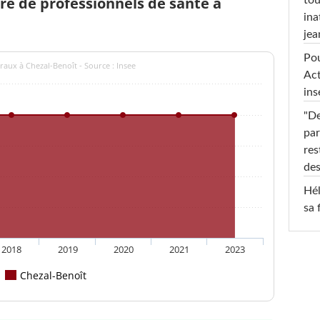
e de professionnels de santé à
ina
jea
Pou
raux à Chezal-Benoît - Source : Insee
Act
ins
"De
par
res
des
Hél
sa 
2018
2019
2020
2021
2023
Chezal-Benoît