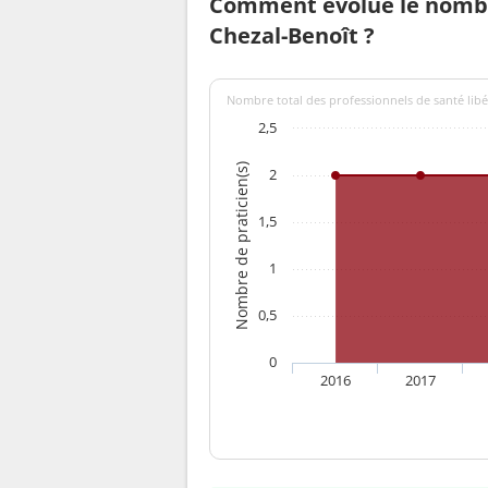
Comment évolue le nombr
Chezal-Benoît ?
Nombre total des professionnels de santé libé
2,5
Nombre de praticien(s)
2
1,5
1
0,5
0
2016
2017