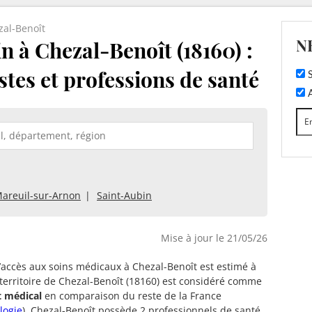
zal-Benoît
N
 à Chezal-Benoît (18160) :
stes et professions de santé
S
A
areuil-sur-Arnon
Saint-Aubin
Mise à jour le 21/05/26
d’accès aux soins médicaux à Chezal-Benoît est estimé à
 territoire de Chezal-Benoît (18160) est considéré comme
t médical
en comparaison du reste de la France
logie
). Chezal-Benoît possède 2 professionnels de santé