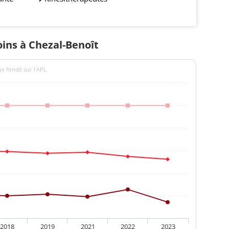
oins à Chezal-Benoît
ux fondé sur l'APL
2018
2019
2021
2022
2023