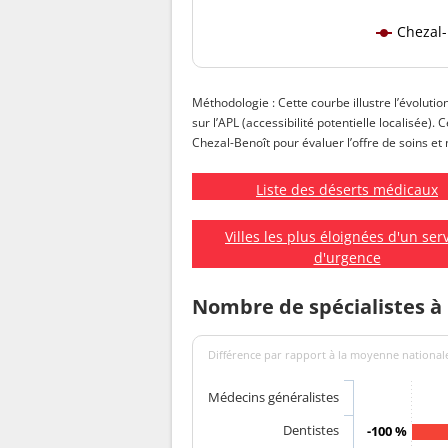
Chezal-
Méthodologie : Cette courbe illustre l’évolutio
sur l’APL (accessibilité potentielle localisée).
Chezal-Benoît pour évaluer l’offre de soins et 
Liste des déserts médicaux
Villes les plus éloignées d'un ser
d'urgence
Nombre de spécialistes à
Différence par rapport à la moyenne nationale
Médecins généralistes
Dentistes
-100 %