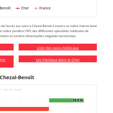
Benoît
Cher
France
n de l’accès aux soins à Chezal-Benoît à travers un indice interne basé
 Cet indice pondère l'APL des différentes spécialités médicales de
mettre en lumière d’éventuelles inégalités territoriales.
Liste des oasis médicaux
vice
Les hôpitaux dans le Cher
 Chezal-Benoît
 - Source : Insee
59.8 %