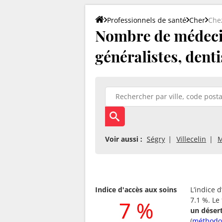
Professionnels de santé
Cher
Che
Nombre de médecin
généralistes, denti
Voir aussi :
Ségry
Villecelin
M
Indice d'accès aux soins
L’indice 
7.1 %. Le
7 %
un déser
(
méthodo