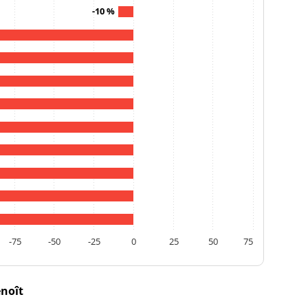
-10 %
-75
-50
-25
0
25
50
75
enoît