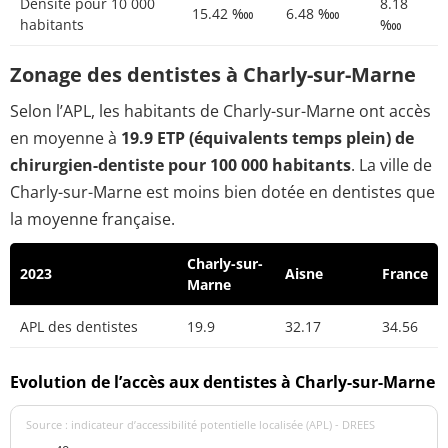
Densité pour 10 000
8.18
15.42 ‱
6.48 ‱
habitants
‱
Zonage des dentistes à Charly-sur-Marne
Selon l’APL, les habitants de Charly-sur-Marne ont accès
en moyenne à
19.9 ETP (équivalents temps plein) de
chirurgien-dentiste pour 100 000 habitants
. La ville de
Charly-sur-Marne est moins bien dotée en dentistes que
la moyenne française.
Charly-sur-
2023
Aisne
France
Marne
APL des dentistes
19.9
32.17
34.56
Evolution de l’accès aux dentistes à Charly-sur-Marne
Source : indicateur d’accessibilité potentielle localisée (APL) - DREES