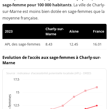
sage-femme pour 100 000 habitants
. La ville de Charly-
sur-Marne est moins bien dotée en sage-femmes que la
moyenne française.
Charly-sur-
2023
Aisne
France
Marne
APL des sage-femmes
8.43
12.45
16.01
Evolution de l’accès aux sage-femmes à Charly-sur-
Marne
Source : indicateur d’accessibilité potentielle localisée (APL) - DREES
17,5
15
12,5