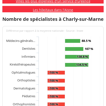
Villes les plus éloignées d'un service d'urgence
Les hôpitaux dans l'Aisne
Nombre de spécialistes à Charly-sur-Marne
Différence par rapport à la moyenne nationale - Source : Insee
Médecins généralis…
88.5 %
Dentistes
107 %
Infirmiers
138.8 %
Kinésithérapeutes
134.5 %
Ophtalmologues
-100 %
Orthoptistes
-100 %
Dermatologues
-100 %
Pédiatres
-100 %
Orthophonistes
-100 %