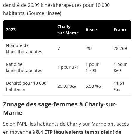
densité de 26.99 kinésithérapeutes pour 10 000
habitants. (Source : Insee)
Charly-
2023
Aisne
France
sur-Marne
Nombre de
7
292
78 769
kinésithérapeutes
Ratio de
1 pour
1 pour
1 pour 371
kinésithérapeutes
1 793
869
Densité pour 10 000
11.51
26.99 ‱
5.58 ‱
habitants
‱
Zonage des sage-femmes à Charly-sur-
Marne
Selon l’APL, les habitants de Charly-sur-Marne ont accès
en moyenne à
8.4 ETP (équivalents temps plein) de