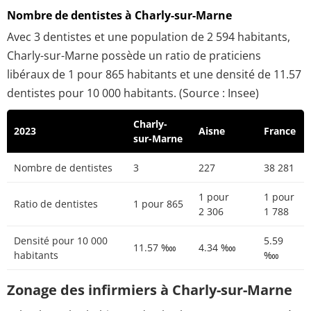
Nombre de dentistes à Charly-sur-Marne
Avec 3 dentistes et une population de 2 594 habitants,
Charly-sur-Marne possède un ratio de praticiens
libéraux de 1 pour 865 habitants et une densité de 11.57
dentistes pour 10 000 habitants. (Source : Insee)
Charly-
2023
Aisne
France
sur-Marne
Nombre de dentistes
3
227
38 281
1 pour
1 pour
Ratio de dentistes
1 pour 865
2 306
1 788
Densité pour 10 000
5.59
11.57 ‱
4.34 ‱
habitants
‱
Zonage des infirmiers à Charly-sur-Marne