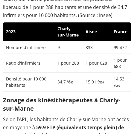
libéraux de 1 pour 288 habitants et une densité de 34.7
infirmiers pour 10 000 habitants. (Source : Insee)
Charly-
2023
Aisne
France
sur-Marne
Nombre d'infirmiers
9
833
99 472
1 pour
Ratio d'infirmiers
1 pour 288
1 pour 628
688
Densité pour 10 000
14.53
34.7 ‱
15.91 ‱
habitants
‱
Zonage des kinésithérapeutes à Charly-
sur-Marne
Selon l’APL, les habitants de Charly-sur-Marne ont accès
en moyenne à
59.9 ETP (équivalents temps plein) de