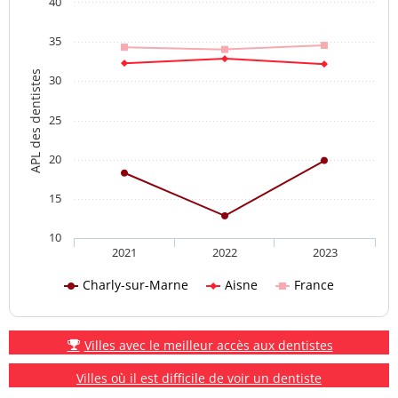
40
35
APL des dentistes
30
25
20
15
10
2021
2022
2023
Charly-sur-Marne
Aisne
France
Villes avec le meilleur accès aux dentistes
Villes où il est difficile de voir un dentiste