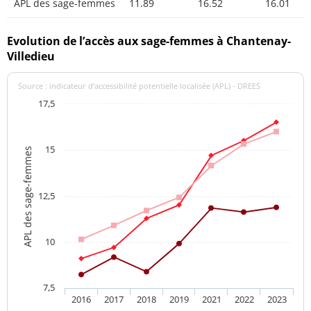
APL des sage-femmes
11.89
16.52
16.01
Evolution de l’accès aux sage-femmes à Chantenay-
Villedieu
Source : indicateur d’accessibilité potentielle localisée (APL) - DREES
17,5
15
APL des sage-femmes
12,5
10
7,5
2016
2017
2018
2019
2021
2022
2023