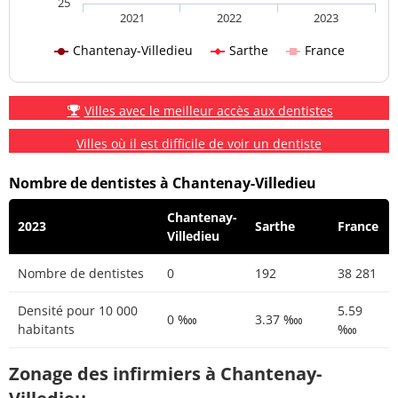
25
2021
2022
2023
Chantenay-Villedieu
Sarthe
France
Villes avec le meilleur accès aux dentistes
Villes où il est difficile de voir un dentiste
Nombre de dentistes à Chantenay-Villedieu
Chantenay-
2023
Sarthe
France
Villedieu
Nombre de dentistes
0
192
38 281
Densité pour 10 000
5.59
0 ‱
3.37 ‱
habitants
‱
Zonage des infirmiers à Chantenay-