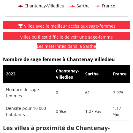
Chantenay-Villedieu
Sarthe
France
Villes avec le meilleur accès aux sage-femmes
Villes où il est difficile de voir une sage-femme
Les maternités dans la Sarthe
Nombre de sage-femmes à Chantenay-Villedieu
Chantenay-
2023
Sarthe
France
Villedieu
Nombre de sage-
0
61
7 975
femmes
Densité pour 10 000
1.17
0 ‱
1.07 ‱
habitants
‱
Les villes à proximité de Chantenay-