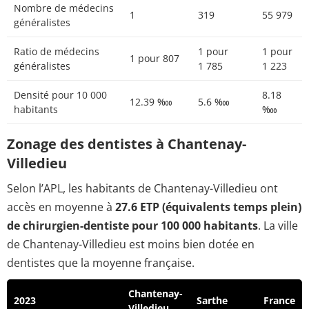
Nombre de médecins
1
319
55 979
généralistes
Ratio de médecins
1 pour
1 pour
1 pour 807
généralistes
1 785
1 223
Densité pour 10 000
8.18
12.39 ‱
5.6 ‱
habitants
‱
Zonage des dentistes à Chantenay-
Villedieu
Selon l’APL, les habitants de Chantenay-Villedieu ont
accès en moyenne à
27.6 ETP (équivalents temps plein)
de chirurgien-dentiste pour 100 000 habitants
. La ville
de Chantenay-Villedieu est moins bien dotée en
dentistes que la moyenne française.
Chantenay-
2023
Sarthe
France
Villedieu