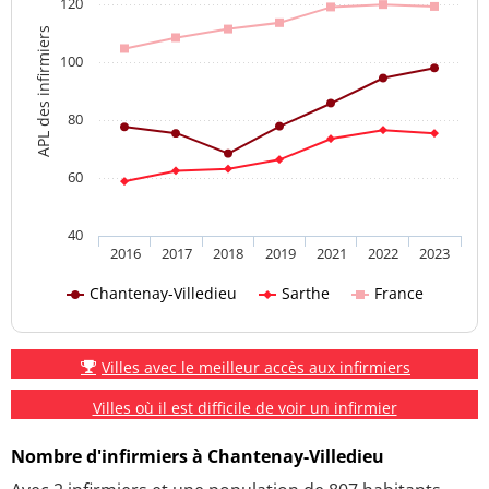
120
APL des infirmiers
100
80
60
40
2016
2017
2018
2019
2021
2022
2023
Chantenay-Villedieu
Sarthe
France
Villes avec le meilleur accès aux infirmiers
Villes où il est difficile de voir un infirmier
Nombre d'infirmiers à Chantenay-Villedieu