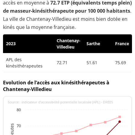
accès en moyenne à
72.7 ETP (équivalents temps plein)
de masseur-kinésithérapeute pour 100 000 habitants
.
La ville de Chantenay-Villedieu est moins bien dotée en
kinés que la moyenne française.
Chantenay-
2023
Sarthe
France
Villedieu
APL des
72.71
51.61
75.69
kinésithérapeutes
Evolution de l’accès aux kinésithérapeutes à
Chantenay-Villedieu
Source : indicateur d’accessibilité potentielle localisée (APL) - DREES
80
70