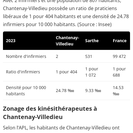
Avec 2 infirmiers et une population de 807 habitants,
Chantenay-Villedieu possède un ratio de praticiens
libéraux de 1 pour 404 habitants et une densité de 24.78
infirmiers pour 10 000 habitants. (Source : Insee)
Chantenay-
2023
Sarthe
France
Villedieu
Nombre d'infirmiers
2
531
99 472
1 pour
1 pour
Ratio d'infirmiers
1 pour 404
1 072
688
Densité pour 10 000
14.53
24.78 ‱
9.33 ‱
habitants
‱
Zonage des kinésithérapeutes à
Chantenay-Villedieu
Selon l’APL, les habitants de Chantenay-Villedieu ont