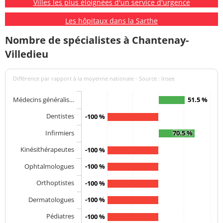
Villes les plus éloignées d'un service d'urgence
Les hôpitaux dans la Sarthe
Nombre de spécialistes à Chantenay-
Villedieu
Différence par rapport à la moyenne nationale - Source : Insee
Médecins généralis…
51.5 %
Dentistes
-100 %
Infirmiers
70.5 %
Kinésithérapeutes
-100 %
Ophtalmologues
-100 %
Orthoptistes
-100 %
Dermatologues
-100 %
Pédiatres
-100 %