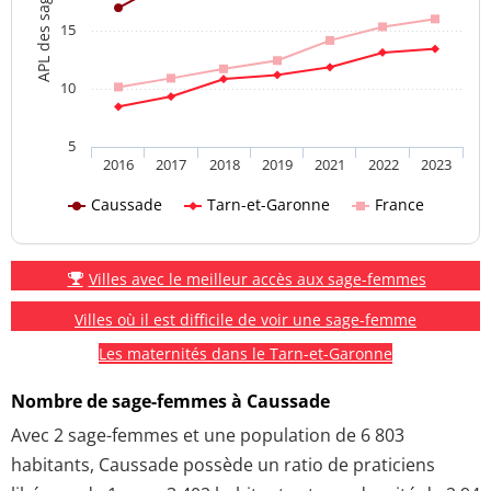
APL des sage-femmes
15
10
5
2016
2017
2018
2019
2021
2022
2023
Caussade
Tarn-et-Garonne
France
Villes avec le meilleur accès aux sage-femmes
Villes où il est difficile de voir une sage-femme
Les maternités dans le Tarn-et-Garonne
Nombre de sage-femmes à Caussade
Avec 2 sage-femmes et une population de 6 803
habitants, Caussade possède un ratio de praticiens