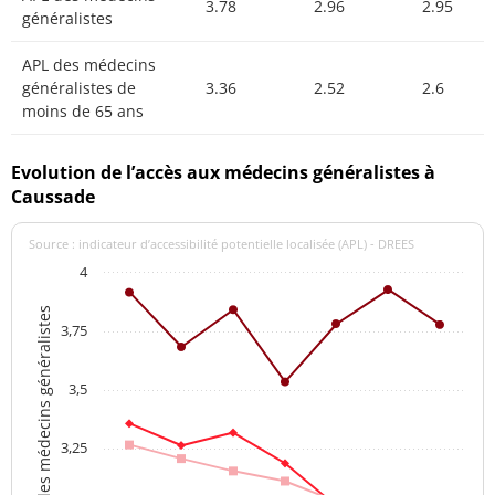
3.78
2.96
2.95
généralistes
APL des médecins
généralistes de
3.36
2.52
2.6
moins de 65 ans
Evolution de l’accès aux médecins généralistes à
Caussade
Source : indicateur d’accessibilité potentielle localisée (APL) - DREES
4
APL des médecins généralistes
3,75
3,5
3,25