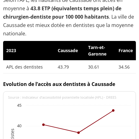
Selon l’APL, les habitants de Caussade ont accès en
moyenne à
43.8 ETP (équivalents temps plein) de
chirurgien-dentiste pour 100 000 habitants
. La ville de
Caussade est mieux dotée en dentistes que la moyenne
nationale.
Tarn-et-
2023
Caussade
France
Garonne
APL des dentistes
43.79
30.61
34.56
Evolution de l’accès aux dentistes à Caussade
Source : indicateur d’accessibilité potentielle localisée (APL) - DREES
45
40