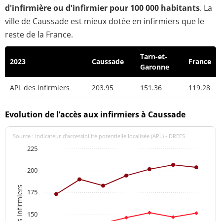
d'infirmière ou d'infirmier pour 100 000 habitants
. La
ville de Caussade est mieux dotée en infirmiers que le
reste de la France.
Tarn-et-
2023
Caussade
France
Garonne
APL des infirmiers
203.95
151.36
119.28
Evolution de l’accès aux infirmiers à Caussade
Source : indicateur d’accessibilité potentielle localisée (APL) - DREES
225
200
APL des infirmiers
175
150