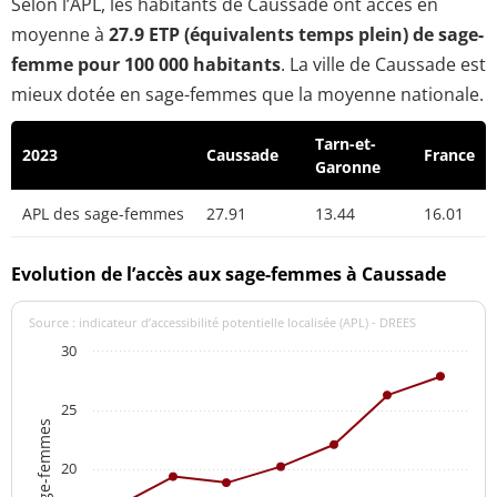
Selon l’APL, les habitants de Caussade ont accès en
moyenne à
27.9 ETP (équivalents temps plein) de sage-
femme pour 100 000 habitants
. La ville de Caussade est
mieux dotée en sage-femmes que la moyenne nationale.
Tarn-et-
2023
Caussade
France
Garonne
APL des sage-femmes
27.91
13.44
16.01
Evolution de l’accès aux sage-femmes à Caussade
Source : indicateur d’accessibilité potentielle localisée (APL) - DREES
30
25
20