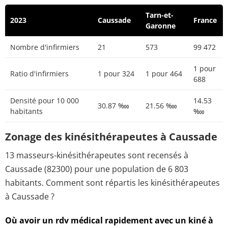
Tarn-et-
2023
Caussade
France
Garonne
Nombre d'infirmiers
21
573
99 472
1 pour
Ratio d'infirmiers
1 pour 324
1 pour 464
688
Densité pour 10 000
14.53
30.87 ‱
21.56 ‱
habitants
‱
Zonage des kinésithérapeutes à Caussade
13 masseurs-kinésithérapeutes sont recensés à
Caussade (82300) pour une population de 6 803
habitants. Comment sont répartis les kinésithérapeutes
à Caussade ?
Où avoir un rdv médical rapidement avec un kiné à