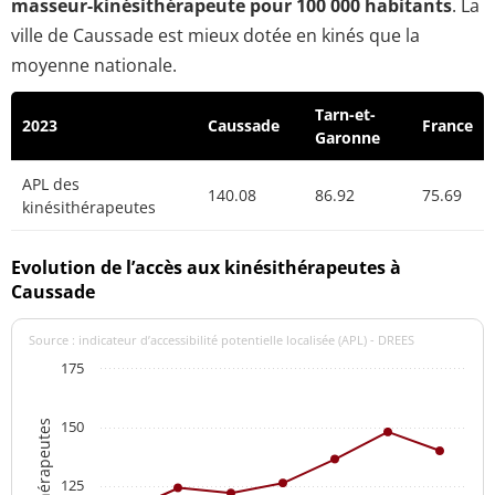
masseur-kinésithérapeute pour 100 000 habitants
. La
ville de Caussade est mieux dotée en kinés que la
moyenne nationale.
Tarn-et-
2023
Caussade
France
Garonne
APL des
140.08
86.92
75.69
kinésithérapeutes
Evolution de l’accès aux kinésithérapeutes à
Caussade
Source : indicateur d’accessibilité potentielle localisée (APL) - DREES
175
150
125