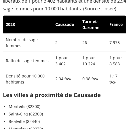
libéraux de 1 pour 3 402 habitants et une densité de 2.94
sage-femmes pour 10 000 habitants. (Source : Insee)
Tarn-et-
2023
Caussade
France
Garonne
Nombre de sage-
2
26
7 975
femmes
1 pour
1 pour
1 pour
Ratio de sage-femmes
3 402
10 224
8 583
Densité pour 10 000
1.17
2.94 ‱
0.98 ‱
habitants
‱
Les villes à proximité de Caussade
Monteils (82300)
Saint-Cirq (82300)
Réalville (82440)
Montalzat (82270)