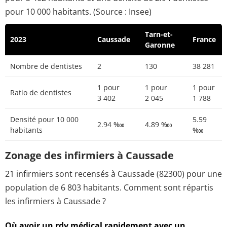
pour 10 000 habitants. (Source : Insee)
Tarn-et-
2023
Caussade
France
Garonne
Nombre de dentistes
2
130
38 281
1 pour
1 pour
1 pour
Ratio de dentistes
3 402
2 045
1 788
Densité pour 10 000
5.59
2.94 ‱
4.89 ‱
habitants
‱
Zonage des infirmiers à Caussade
21 infirmiers sont recensés à Caussade (82300) pour une
population de 6 803 habitants. Comment sont répartis
les infirmiers à Caussade ?
Où avoir un rdv médical rapidement avec un