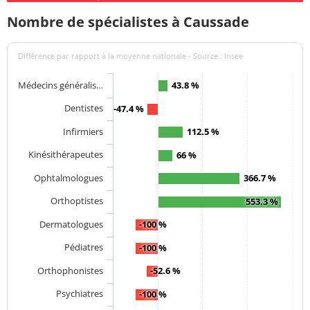
Nombre de spécialistes à Caussade
Différence par rapport à la moyenne nationale - Source : Insee
Médecins généralis…
43.8 %
Dentistes
-47.4 %
Infirmiers
112.5 %
Kinésithérapeutes
66 %
Ophtalmologues
366.7 %
Orthoptistes
553.3 %
Dermatologues
-100 %
Pédiatres
-100 %
Orthophonistes
-52.6 %
Psychiatres
-100 %