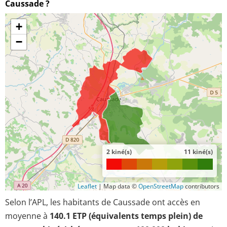
Caussade ?
+
−
2 kiné(s)
11 kiné(s)
Leaflet
|
Map data ©
OpenStreetMap
contributors
Selon l’APL, les habitants de Caussade ont accès en
moyenne à
140.1 ETP (équivalents temps plein) de