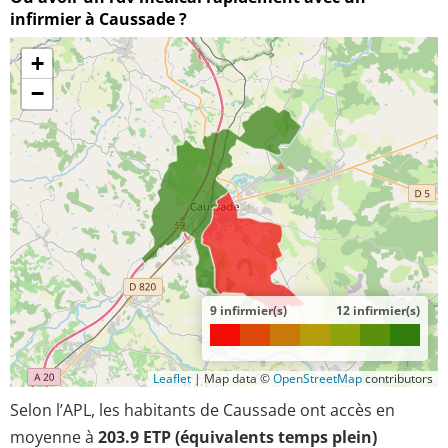
infirmier à Caussade ?
+
−
9 infirmier(s)
12 infirmier(s)
Leaflet
|
Map data ©
OpenStreetMap
contributors
Selon l’APL, les habitants de Caussade ont accès en
moyenne à
203.9 ETP (équivalents temps plein)