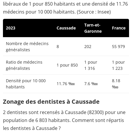
libéraux de 1 pour 850 habitants et une densité de 11.76
médecins pour 10 000 habitants. (Source : Insee)
Tarn-et-
2023
Caussade
France
Garonne
Nombre de médecins
8
202
55 979
généralistes
Ratio de médecins
1 pour
1 pour
1 pour 850
généralistes
1 316
1 223
Densité pour 10 000
8.18
11.76 ‱
7.6 ‱
habitants
‱
Zonage des dentistes à Caussade
2 dentistes sont recensés à Caussade (82300) pour une
population de 6 803 habitants. Comment sont répartis
les dentistes à Caussade ?