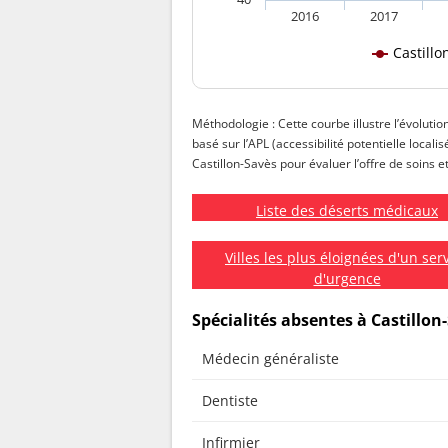
2016
2017
Castillo
Méthodologie : Cette courbe illustre l’évolutio
basé sur l’APL (accessibilité potentielle local
Castillon-Savès pour évaluer l’offre de soins e
Liste des déserts médicaux
Villes les plus éloignées d'un ser
d'urgence
Spécialités absentes à Castillon
Médecin généraliste
Dentiste
Infirmier