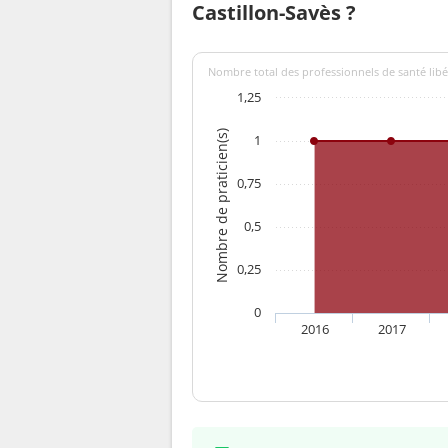
Castillon-Savès ?
Nombre total des professionnels de santé libér
1,25
Nombre de praticien(s)
1
0,75
0,5
0,25
0
2016
2017