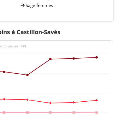
Sage-femmes
oins à Castillon-Savès
ux fondé sur l'APL