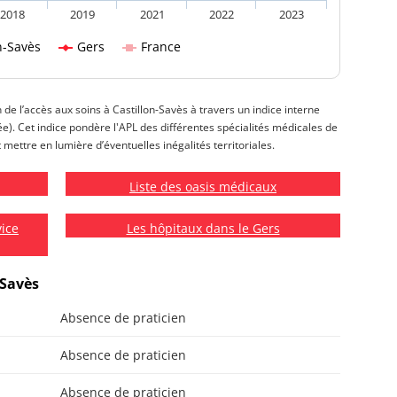
2018
2019
2021
2022
2023
n-Savès
Gers
France
n de l’accès aux soins à Castillon-Savès à travers un indice interne
isée). Cet indice pondère l'APL des différentes spécialités médicales de
t mettre en lumière d’éventuelles inégalités territoriales.
Liste des oasis médicaux
vice
Les hôpitaux dans le Gers
-Savès
Absence de praticien
Absence de praticien
Absence de praticien