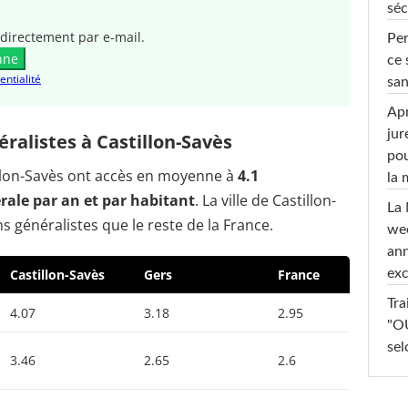
séc
directement par e-mail.
Per
nne
ce 
entialité
san
Apr
jur
alistes à Castillon-Savès
pou
tillon-Savès ont accès en moyenne à
4.1
la
ale par an et par habitant
. La ville de Castillon-
La 
 généralistes que le reste de la France.
wee
ann
Castillon-Savès
Gers
France
exc
Tra
4.07
3.18
2.95
"OU
sel
3.46
2.65
2.6