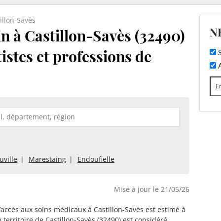
illon-Savès
N
 à Castillon-Savès (32490)
tistes et professions de
S
A
uville
Marestaing
Endoufielle
Mise à jour le 21/05/26
d’accès aux soins médicaux à Castillon-Savès est estimé à
e territoire de Castillon-Savès (32490) est considéré