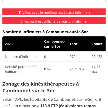
Villes avec le meilleur accès aux infirmiers
Villes où il est difficile de voir un infirmier
Nombre d'infirmiers à Cambounet-sur-le-Sor
Cambounet-
2023
Tarn
France
sur-le-Sor
Nombre d'infirmiers
0
972
99 472
Densité pour 10 000
14.53
0 ‱
24.46 ‱
habitants
‱
Zonage des kinésithérapeutes à
Cambounet-sur-le-Sor
Selon l’APL, les habitants de Cambounet-sur-le-Sor ont
accès en moyenne à
113.9 ETP (équivalents temps