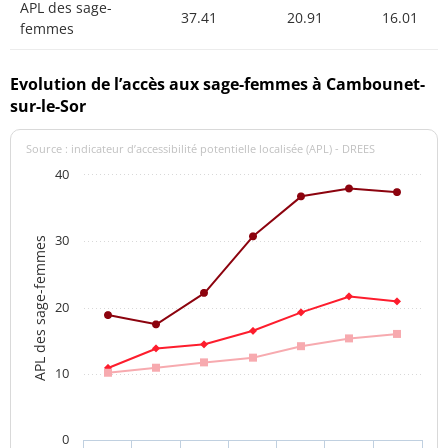
APL des sage-
37.41
20.91
16.01
femmes
Evolution de l’accès aux sage-femmes à Cambounet-
sur-le-Sor
Source : indicateur d’accessibilité potentielle localisée (APL) - DREES
40
30
APL des sage-femmes
20
10
0