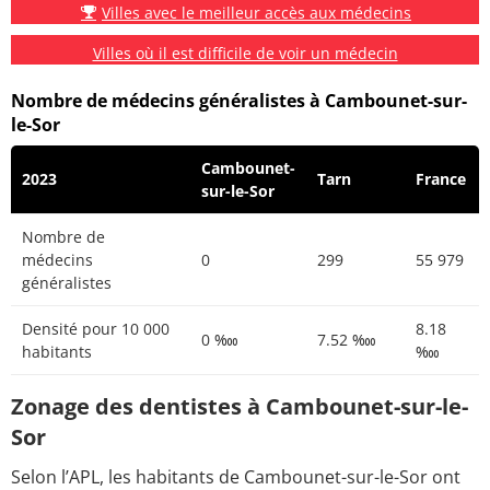
Villes avec le meilleur accès aux médecins
Villes où il est difficile de voir un médecin
Nombre de médecins généralistes à Cambounet-sur-
le-Sor
Cambounet-
2023
Tarn
France
sur-le-Sor
Nombre de
médecins
0
299
55 979
généralistes
Densité pour 10 000
8.18
0 ‱
7.52 ‱
habitants
‱
Zonage des dentistes à Cambounet-sur-le-
Sor
Selon l’APL, les habitants de Cambounet-sur-le-Sor ont