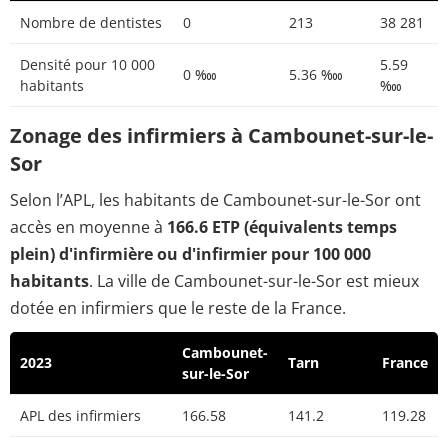
Nombre de dentistes
0
213
38 281
Densité pour 10 000
5.59
0 ‱
5.36 ‱
habitants
‱
Zonage des infirmiers à Cambounet-sur-le-
Sor
Selon l’APL, les habitants de Cambounet-sur-le-Sor ont
accès en moyenne à
166.6 ETP (équivalents temps
plein) d'infirmière ou d'infirmier pour 100 000
habitants
. La ville de Cambounet-sur-le-Sor est mieux
dotée en infirmiers que le reste de la France.
Cambounet-
2023
Tarn
France
sur-le-Sor
APL des infirmiers
166.58
141.2
119.28