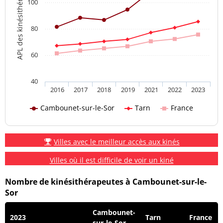
APL des kinésithérapeutes
100
80
60
40
2016
2017
2018
2019
2021
2022
2023
Cambounet-sur-le-Sor
Tarn
France
Villes avec le meilleur accès aux kinés
Villes où il est difficile de voir un kiné
Nombre de kinésithérapeutes à Cambounet-sur-le-
Sor
Cambounet-
2023
Tarn
France
sur-le-Sor