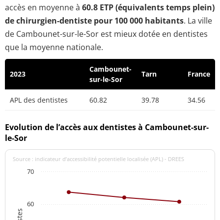
accès en moyenne à
60.8 ETP (équivalents temps plein)
de chirurgien-dentiste pour 100 000 habitants
. La ville
de Cambounet-sur-le-Sor est mieux dotée en dentistes
que la moyenne nationale.
Cambounet-
2023
Tarn
France
sur-le-Sor
APL des dentistes
60.82
39.78
34.56
Evolution de l’accès aux dentistes à Cambounet-sur-
le-Sor
Source : indicateur d’accessibilité potentielle localisée (APL) - DREES
70
60