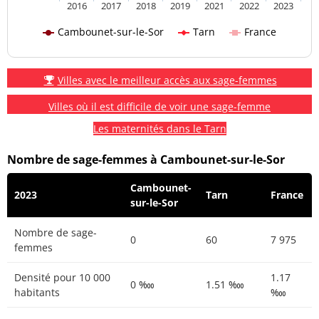
2016
2017
2018
2019
2021
2022
2023
Cambounet-sur-le-Sor
Tarn
France
Villes avec le meilleur accès aux sage-femmes
Villes où il est difficile de voir une sage-femme
Les maternités dans le Tarn
Nombre de sage-femmes à Cambounet-sur-le-Sor
Cambounet-
2023
Tarn
France
sur-le-Sor
Nombre de sage-
0
60
7 975
femmes
Densité pour 10 000
1.17
0 ‱
1.51 ‱
habitants
‱