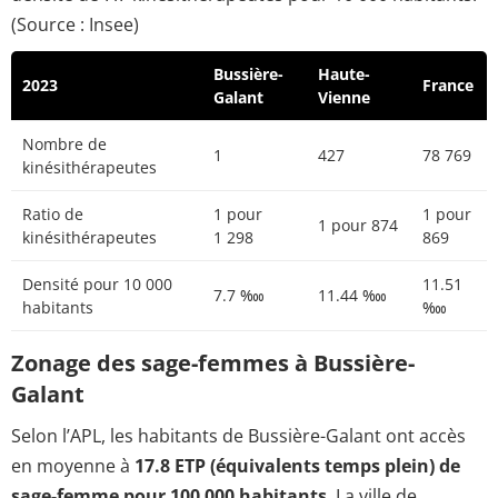
(Source : Insee)
Bussière-
Haute-
2023
France
Galant
Vienne
Nombre de
1
427
78 769
kinésithérapeutes
Ratio de
1 pour
1 pour
1 pour 874
kinésithérapeutes
1 298
869
Densité pour 10 000
11.51
7.7 ‱
11.44 ‱
habitants
‱
Zonage des sage-femmes à Bussière-
Galant
Selon l’APL, les habitants de Bussière-Galant ont accès
en moyenne à
17.8 ETP (équivalents temps plein) de
sage-femme pour 100 000 habitants
. La ville de