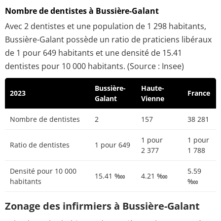
Nombre de dentistes à Bussière-Galant
Avec 2 dentistes et une population de 1 298 habitants,
Bussière-Galant possède un ratio de praticiens libéraux
de 1 pour 649 habitants et une densité de 15.41
dentistes pour 10 000 habitants. (Source : Insee)
Bussière-
Haute-
2023
France
Galant
Vienne
Nombre de dentistes
2
157
38 281
1 pour
1 pour
Ratio de dentistes
1 pour 649
2 377
1 788
Densité pour 10 000
5.59
15.41 ‱
4.21 ‱
habitants
‱
Zonage des infirmiers à Bussière-Galant