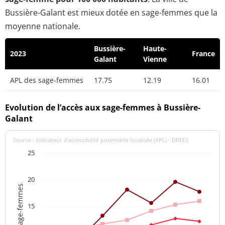
Bussière-Galant est mieux dotée en sage-femmes que la
moyenne nationale.
Bussière-
Haute-
2023
France
Galant
Vienne
APL des sage-femmes
17.75
12.19
16.01
Evolution de l’accès aux sage-femmes à Bussière-
Galant
Source : indicateur d’accessibilité potentielle localisée (APL) - DREES
25
20
APL des sage-femmes
15