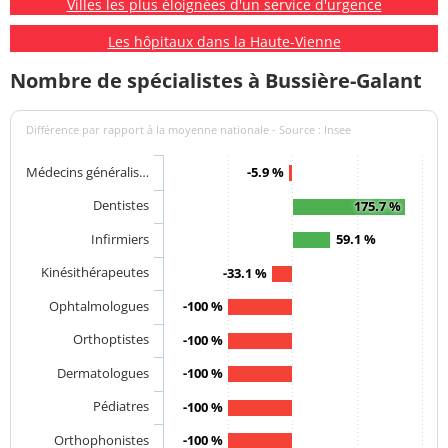
Villes les plus éloignées d'un service d'urgence
Les hôpitaux dans la Haute-Vienne
Nombre de spécialistes à Bussière-Galant
Différence par rapport à la moyenne nationale - Source : Insee
Médecins généralis…
-5.9 %
Dentistes
175.7 %
Infirmiers
59.1 %
Kinésithérapeutes
-33.1 %
Ophtalmologues
-100 %
Orthoptistes
-100 %
Dermatologues
-100 %
Pédiatres
-100 %
Orthophonistes
-100 %