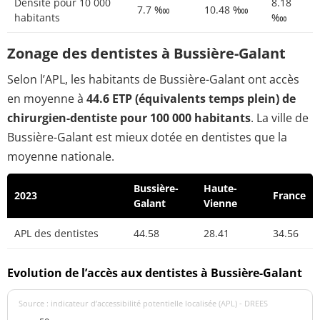
Densité pour 10 000
8.18
7.7 ‱
10.48 ‱
habitants
‱
Zonage des dentistes à Bussière-Galant
Selon l’APL, les habitants de Bussière-Galant ont accès
en moyenne à
44.6 ETP (équivalents temps plein) de
chirurgien-dentiste pour 100 000 habitants
. La ville de
Bussière-Galant est mieux dotée en dentistes que la
moyenne nationale.
Bussière-
Haute-
2023
France
Galant
Vienne
APL des dentistes
44.58
28.41
34.56
Evolution de l’accès aux dentistes à Bussière-Galant
Source : indicateur d’accessibilité potentielle localisée (APL) - DREES