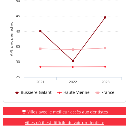
50
45
APL des dentistes
40
35
30
25
2021
2022
2023
Bussière-Galant
Haute-Vienne
France
Villes avec le meilleur accès aux dentistes
Villes où il est difficile de voir un dentiste