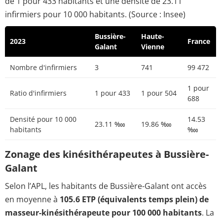
de 1 pour 433 habitants et une densité de 23.11
infirmiers pour 10 000 habitants. (Source : Insee)
Bussière-
Haute-
2023
France
Galant
Vienne
Nombre d'infirmiers
3
741
99 472
1 pour
Ratio d'infirmiers
1 pour 433
1 pour 504
688
Densité pour 10 000
14.53
23.11 ‱
19.86 ‱
habitants
‱
Zonage des kinésithérapeutes à Bussière-
Galant
Selon l’APL, les habitants de Bussière-Galant ont accès
en moyenne à
105.6 ETP (équivalents temps plein) de
masseur-kinésithérapeute pour 100 000 habitants
. La