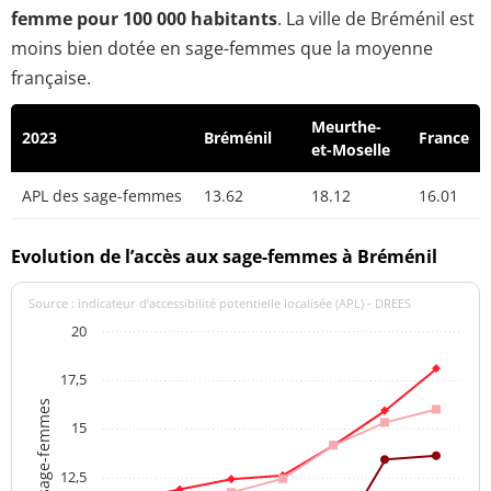
femme pour 100 000 habitants
. La ville de Bréménil est
moins bien dotée en sage-femmes que la moyenne
française.
Meurthe-
2023
Bréménil
France
et-Moselle
APL des sage-femmes
13.62
18.12
16.01
Evolution de l’accès aux sage-femmes à Bréménil
Source : indicateur d’accessibilité potentielle localisée (APL) - DREES
20
17,5
APL des sage-femmes
15
12,5