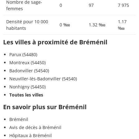
Nombre de sage-
0
97
7 975
femmes
Densité pour 10 000
1.17
0 ‱
1.32 ‱
habitants
‱
Les villes à proximité de Bréménil
Parux (54480)
Montreux (54450)
Badonviller (54540)
Neuviller-lès-Badonviller (54540)
Nonhigny (54450)
Toutes les villes
En savoir plus sur Bréménil
Bréménil
Avis de décès à Bréménil
Hôpitaux à Bréménil