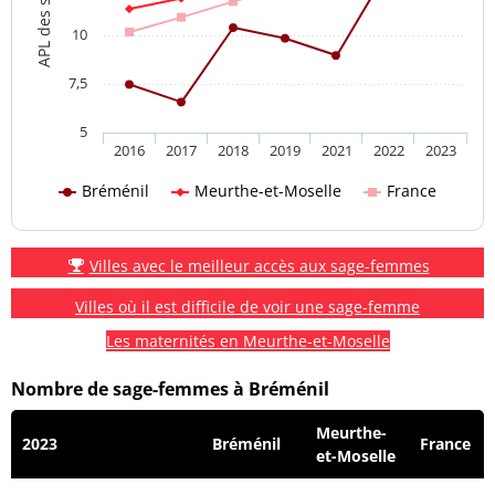
10
7,5
5
2016
2017
2018
2019
2021
2022
2023
Bréménil
Meurthe-et-Moselle
France
Villes avec le meilleur accès aux sage-femmes
Villes où il est difficile de voir une sage-femme
Les maternités en Meurthe-et-Moselle
Nombre de sage-femmes à Bréménil
Meurthe-
2023
Bréménil
France
et-Moselle