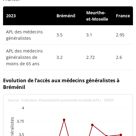
Meurthe-
2023
Bréménil
France
et-Moselle
APL des médecins
3.5
3.1
2.95
généralistes
APL des médecins
généralistes de
3.2
2.72
2.6
moins de 65 ans
Evolution de l’accès aux médecins généralistes à
Bréménil
Source : indicateur d’accessibilité potentielle localisée (APL) - DREES
4
3,75
3,5