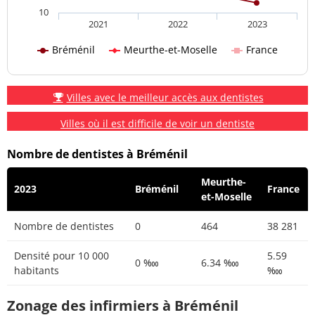
10
2021
2022
2023
Bréménil
Meurthe-et-Moselle
France
Villes avec le meilleur accès aux dentistes
Villes où il est difficile de voir un dentiste
Nombre de dentistes à Bréménil
Meurthe-
2023
Bréménil
France
et-Moselle
Nombre de dentistes
0
464
38 281
Densité pour 10 000
5.59
0 ‱
6.34 ‱
habitants
‱
Zonage des infirmiers à Bréménil