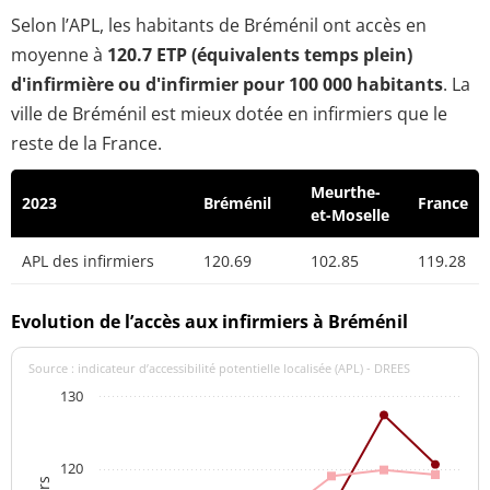
Selon l’APL, les habitants de Bréménil ont accès en
moyenne à
120.7 ETP (équivalents temps plein)
d'infirmière ou d'infirmier pour 100 000 habitants
. La
ville de Bréménil est mieux dotée en infirmiers que le
reste de la France.
Meurthe-
2023
Bréménil
France
et-Moselle
APL des infirmiers
120.69
102.85
119.28
Evolution de l’accès aux infirmiers à Bréménil
Source : indicateur d’accessibilité potentielle localisée (APL) - DREES
130
120