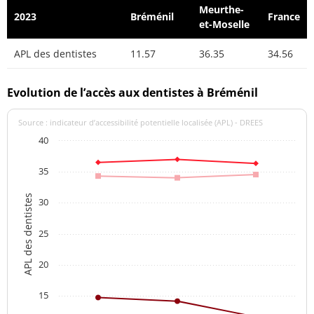
Meurthe-
2023
Bréménil
France
et-Moselle
APL des dentistes
11.57
36.35
34.56
Evolution de l’accès aux dentistes à Bréménil
Source : indicateur d’accessibilité potentielle localisée (APL) - DREES
40
35
APL des dentistes
30
25
20
15