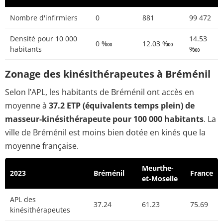
Nombre d'infirmiers
0
881
99 472
Densité pour 10 000
14.53
0 ‱
12.03 ‱
habitants
‱
Zonage des kinésithérapeutes à Bréménil
Selon l’APL, les habitants de Bréménil ont accès en
moyenne à
37.2 ETP (équivalents temps plein) de
masseur-kinésithérapeute pour 100 000 habitants
. La
ville de Bréménil est moins bien dotée en kinés que la
moyenne française.
Meurthe-
2023
Bréménil
France
et-Moselle
APL des
37.24
61.23
75.69
kinésithérapeutes