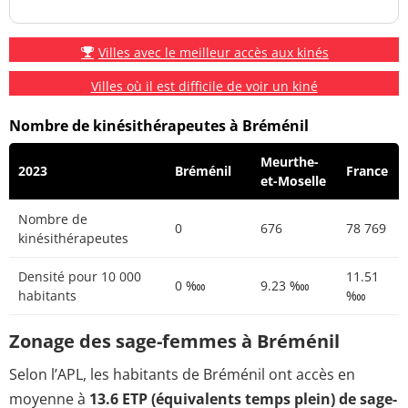
Villes avec le meilleur accès aux kinés
Villes où il est difficile de voir un kiné
Nombre de kinésithérapeutes à Bréménil
Meurthe-
2023
Bréménil
France
et-Moselle
Nombre de
0
676
78 769
kinésithérapeutes
Densité pour 10 000
11.51
0 ‱
9.23 ‱
habitants
‱
Zonage des sage-femmes à Bréménil
Selon l’APL, les habitants de Bréménil ont accès en
moyenne à
13.6 ETP (équivalents temps plein) de sage-