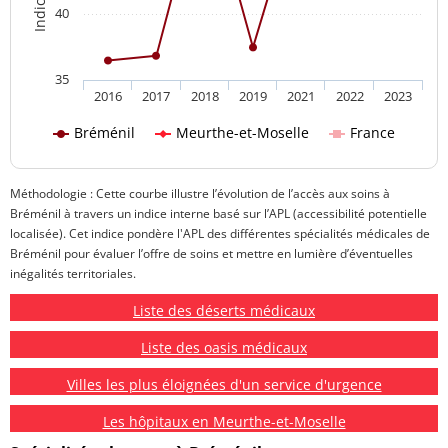
40
35
2016
2017
2018
2019
2021
2022
2023
Bréménil
Meurthe-et-Moselle
France
Méthodologie : Cette courbe illustre l’évolution de l’accès aux soins à
Bréménil à travers un indice interne basé sur l’APL (accessibilité potentielle
localisée). Cet indice pondère l'APL des différentes spécialités médicales de
Bréménil pour évaluer l’offre de soins et mettre en lumière d’éventuelles
inégalités territoriales.
Liste des déserts médicaux
Liste des oasis médicaux
Villes les plus éloignées d'un service d'urgence
Les hôpitaux en Meurthe-et-Moselle