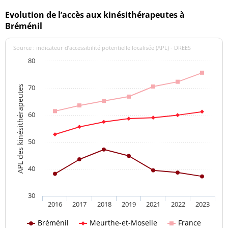
Evolution de l’accès aux kinésithérapeutes à
Bréménil
Source : indicateur d’accessibilité potentielle localisée (APL) - DREES
80
70
APL des kinésithérapeutes
60
50
40
30
2016
2017
2018
2019
2021
2022
2023
Bréménil
Meurthe-et-Moselle
France