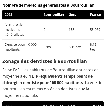
Nombre de médecins généralistes à Bourrouillan
2023
Bourrouillan
Gers
France
Nombre de
médecins
0
158
55 979
généralistes
Densité pour 10 000
8.18
0 ‱
8.19 ‱
habitants
‱
Zonage des dentistes à Bourrouillan
Selon l’APL, les habitants de Bourrouillan ont accès en
moyenne à
46.4 ETP (équivalents temps plein) de
chirurgien-dentiste pour 100 000 habitants
. La ville de
Bourrouillan est mieux dotée en dentistes que la
moyenne nationale.
2023
Bourrouillan
Gers
France