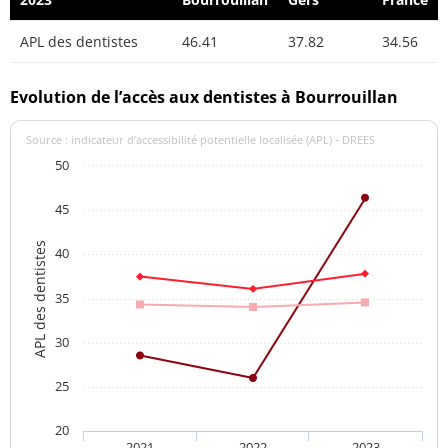
APL des dentistes
46.41
37.82
34.56
Evolution de l’accès aux dentistes à Bourrouillan
Source : indicateur d’accessibilité potentielle localisée (APL) - DREES
50
45
APL des dentistes
40
35
30
25
20
2021
2022
2023