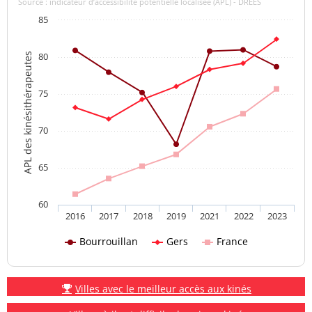
Source : indicateur d’accessibilité potentielle localisée (APL) - DREES
85
80
APL des kinésithérapeutes
75
70
65
60
2016
2017
2018
2019
2021
2022
2023
Bourrouillan
Gers
France
Villes avec le meilleur accès aux kinés