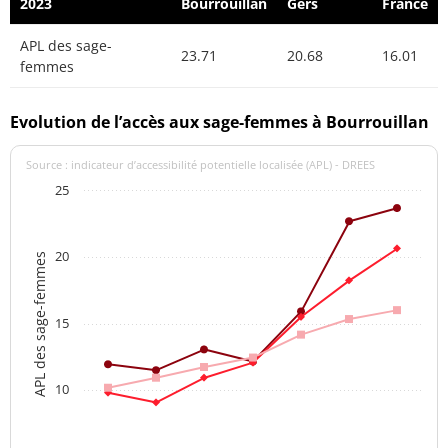
2023
Bourrouillan
Gers
France
APL des sage-
23.71
20.68
16.01
femmes
Evolution de l’accès aux sage-femmes à Bourrouillan
Source : indicateur d’accessibilité potentielle localisée (APL) - DREES
25
20
APL des sage-femmes
15
10