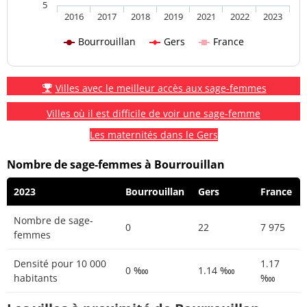
5
2016
2017
2018
2019
2021
2022
2023
Bourrouillan
Gers
France
Villes avec le meilleur accès aux sage-femmes
Villes où il est difficile de voir une sage-femme
Les maternités dans le Gers
Nombre de sage-femmes à Bourrouillan
2023
Bourrouillan
Gers
France
Nombre de sage-
0
22
7 975
femmes
Densité pour 10 000
1.17
0 ‱
1.14 ‱
habitants
‱