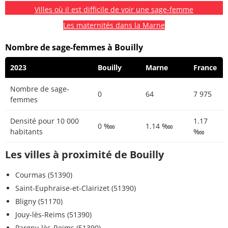
Villes où il est difficile de voir une sage-femme
Les maternités dans la Marne
Nombre de sage-femmes à Bouilly
2023
Bouilly
Marne
France
Nombre de sage-
0
64
7 975
femmes
Densité pour 10 000
1.17
0 ‱
1.14 ‱
habitants
‱
Les villes à proximité de Bouilly
Courmas (51390)
Saint-Euphraise-et-Clairizet (51390)
Bligny (51170)
Jouy-lès-Reims (51390)
Pargny-lès-Reims (51390)