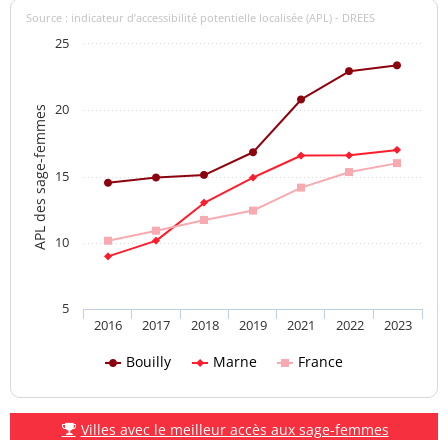
Source : indicateur d’accessibilité potentielle localisée (APL) - DREES
25
20
APL des sage-femmes
15
10
5
2016
2017
2018
2019
2021
2022
2023
Bouilly
Marne
France
Villes avec le meilleur accès aux sage-femmes