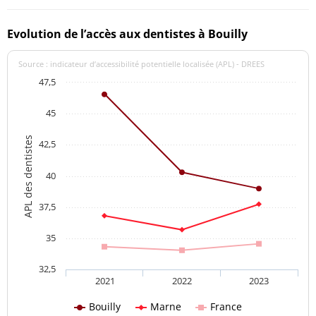
Evolution de l’accès aux dentistes à Bouilly
Source : indicateur d’accessibilité potentielle localisée (APL) - DREES
47,5
45
APL des dentistes
42,5
40
37,5
35
32,5
2021
2022
2023
Bouilly
Marne
France