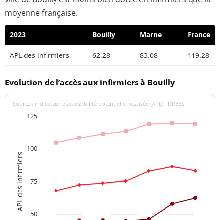
moyenne française.
2023
Bouilly
Marne
France
APL des infirmiers
62.28
83.08
119.28
Evolution de l’accès aux infirmiers à Bouilly
Source : indicateur d’accessibilité potentielle localisée (APL) - DREES
125
100
APL des infirmiers
75
50