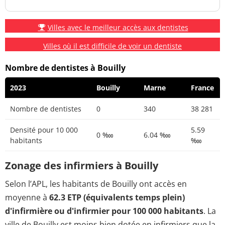
Villes avec le meilleur accès aux dentistes
Villes où il est difficile de voir un dentiste
Nombre de dentistes à Bouilly
2023
Bouilly
Marne
France
Nombre de dentistes
0
340
38 281
Densité pour 10 000
5.59
0 ‱
6.04 ‱
habitants
‱
Zonage des infirmiers à Bouilly
Selon l’APL, les habitants de Bouilly ont accès en
moyenne à
62.3 ETP (équivalents temps plein)
d'infirmière ou d'infirmier pour 100 000 habitants
. La
ville de Bouilly est moins bien dotée en infirmiers que la