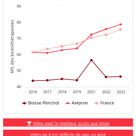
90
80
APL des kinésithérapeutes
70
60
50
40
2016
2017
2018
2019
2021
2022
2023
Boisse-Penchot
Aveyron
France
Villes avec le meilleur accès aux kinés
Villes où il est difficile de voir un kiné