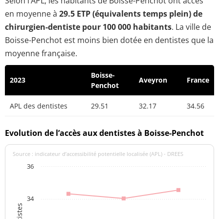
Selon l’APL, les habitants de Boisse-Penchot ont accès
en moyenne à
29.5 ETP (équivalents temps plein) de
chirurgien-dentiste pour 100 000 habitants
. La ville de
Boisse-Penchot est moins bien dotée en dentistes que la
moyenne française.
Boisse-
2023
Aveyron
France
Penchot
APL des dentistes
29.51
32.17
34.56
Evolution de l’accès aux dentistes à Boisse-Penchot
Source : indicateur d’accessibilité potentielle localisée (APL) - DREES
36
34