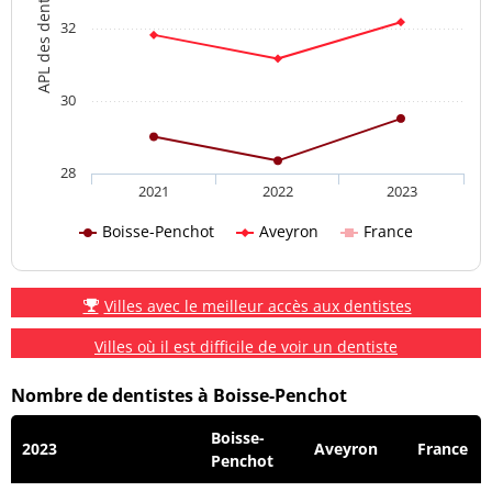
APL des dentistes
32
30
28
2021
2022
2023
Boisse-Penchot
Aveyron
France
Villes avec le meilleur accès aux dentistes
Villes où il est difficile de voir un dentiste
Nombre de dentistes à Boisse-Penchot
Boisse-
2023
Aveyron
France
Penchot