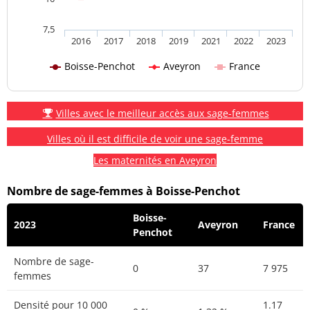
7,5
2016
2017
2018
2019
2021
2022
2023
Boisse-Penchot
Aveyron
France
Villes avec le meilleur accès aux sage-femmes
Villes où il est difficile de voir une sage-femme
Les maternités en Aveyron
Nombre de sage-femmes à Boisse-Penchot
Boisse-
2023
Aveyron
France
Penchot
Nombre de sage-
0
37
7 975
femmes
Densité pour 10 000
1.17