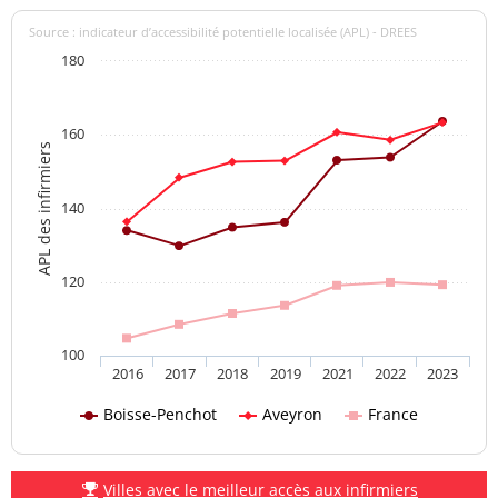
Source : indicateur d’accessibilité potentielle localisée (APL) - DREES
180
160
APL des infirmiers
140
120
100
2016
2017
2018
2019
2021
2022
2023
Boisse-Penchot
Aveyron
France
Villes avec le meilleur accès aux infirmiers