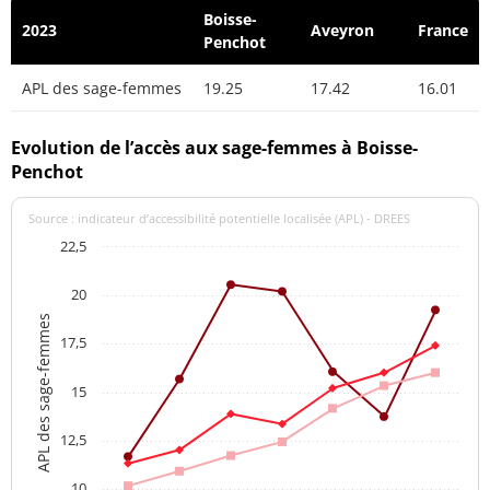
Boisse-
2023
Aveyron
France
Penchot
APL des sage-femmes
19.25
17.42
16.01
Evolution de l’accès aux sage-femmes à Boisse-
Penchot
Source : indicateur d’accessibilité potentielle localisée (APL) - DREES
22,5
20
APL des sage-femmes
17,5
15
12,5
10