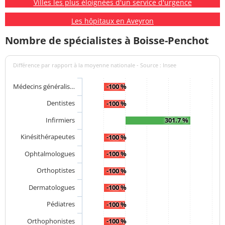
Villes les plus éloignées d'un service d'urgence
Les hôpitaux en Aveyron
Nombre de spécialistes à Boisse-Penchot
Différence par rapport à la moyenne nationale - Source : Insee
Médecins généralis…
-100 %
Dentistes
-100 %
Infirmiers
301.7 %
Kinésithérapeutes
-100 %
Ophtalmologues
-100 %
Orthoptistes
-100 %
Dermatologues
-100 %
Pédiatres
-100 %
Orthophonistes
-100 %