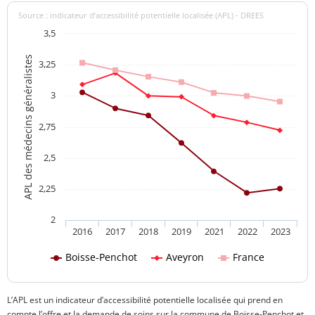
Source : indicateur d’accessibilité potentielle localisée (APL) - DREES
3,5
APL des médecins généralistes
3,25
3
2,75
2,5
2,25
2
2016
2017
2018
2019
2021
2022
2023
Boisse-Penchot
Aveyron
France
L’APL est un indicateur d’accessibilité potentielle localisée qui prend en
compte l’offre et la demande de soins sur la commune de Boisse-Penchot et