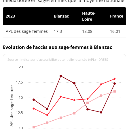
mieux dotée en sage-femmes que la moyenne nationale.
Haute-
2023
Blanzac
France
Loire
APL des sage-femmes
17.3
18.08
16.01
Evolution de l’accès aux sage-femmes à Blanzac
Source : indicateur d’accessibilité potentielle localisée (APL) - DREES
20
17,5
APL des sage-femmes
15
12,5
10