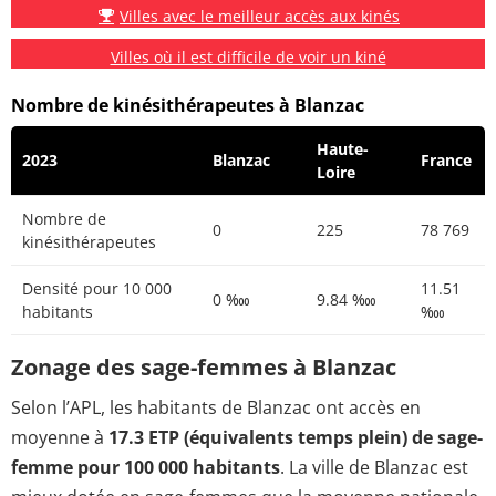
Villes avec le meilleur accès aux kinés
Villes où il est difficile de voir un kiné
Nombre de kinésithérapeutes à Blanzac
Haute-
2023
Blanzac
France
Loire
Nombre de
0
225
78 769
kinésithérapeutes
Densité pour 10 000
11.51
0 ‱
9.84 ‱
habitants
‱
Zonage des sage-femmes à Blanzac
Selon l’APL, les habitants de Blanzac ont accès en
moyenne à
17.3 ETP (équivalents temps plein) de sage-
femme pour 100 000 habitants
. La ville de Blanzac est