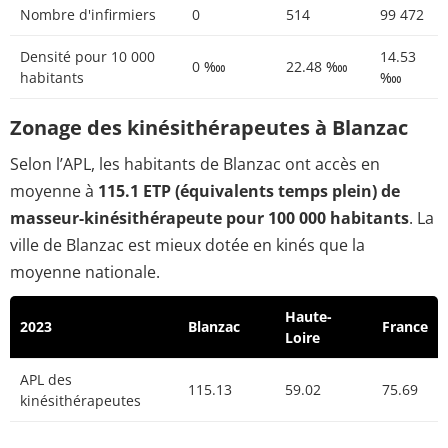
Nombre d'infirmiers
0
514
99 472
Densité pour 10 000
14.53
0 ‱
22.48 ‱
habitants
‱
Zonage des kinésithérapeutes à Blanzac
Selon l’APL, les habitants de Blanzac ont accès en
moyenne à
115.1 ETP (équivalents temps plein) de
masseur-kinésithérapeute pour 100 000 habitants
. La
ville de Blanzac est mieux dotée en kinés que la
moyenne nationale.
Haute-
2023
Blanzac
France
Loire
APL des
115.13
59.02
75.69
kinésithérapeutes