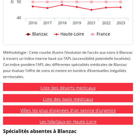
50
40
2016
2017
2018
2019
2021
2022
2023
Blanzac
Haute-Loire
France
Méthodologie : Cette courbe illustre l’évolution de l’accès aux soins à Blanzac
à travers un indice interne basé sur l’APL (accessibilité potentielle localisée).
Cet indice pondère l'APL des différentes spécialités médicales de Blanzac
pour évaluer l’offre de soins et mettre en lumière d’éventuelles inégalités
territoriales.
Liste des déserts médicaux
Liste des oasis médicaux
Villes les plus éloignées d'un service d'urgence
Les hôpitaux en Haute-Loire
Spécialités absentes à Blanzac