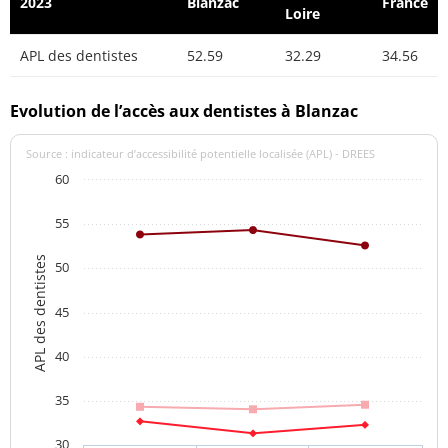
2023
Blanzac
France
Loire
APL des dentistes
52.59
32.29
34.56
Evolution de l’accès aux dentistes à Blanzac
Source : indicateur d’accessibilité potentielle localisée (APL) - DREES
60
55
APL des dentistes
50
45
40
35
30