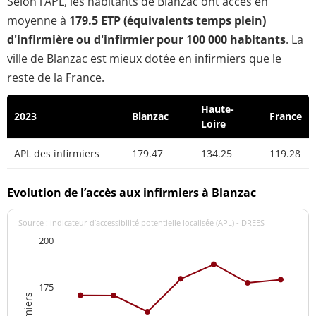
Selon l’APL, les habitants de Blanzac ont accès en
moyenne à
179.5 ETP (équivalents temps plein)
d'infirmière ou d'infirmier pour 100 000 habitants
. La
ville de Blanzac est mieux dotée en infirmiers que le
reste de la France.
Haute-
2023
Blanzac
France
Loire
APL des infirmiers
179.47
134.25
119.28
Evolution de l’accès aux infirmiers à Blanzac
Source : indicateur d’accessibilité potentielle localisée (APL) - DREES
200
175