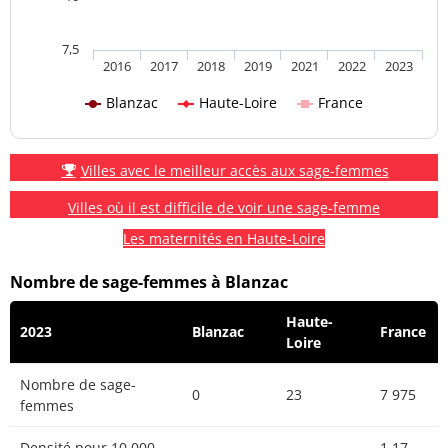
7,5
2016
2017
2018
2019
2021
2022
2023
Blanzac
Haute-Loire
France
Villes avec le meilleur accès aux sage-femmes
Villes où il est difficile de voir une sage-femme
Les maternités en Haute-Loire
Nombre de sage-femmes à Blanzac
Haute-
2023
Blanzac
France
Loire
Nombre de sage-
0
23
7 975
femmes
Densité pour 10 000
1.17