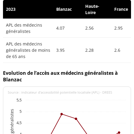
Haute-
2023
Blanzac
France
Loire
APL des médecins
4.07
2.56
2.95
généralistes
APL des médecins
généralistes de moins
3.95
2.28
2.6
de 65 ans
Evolution de l’accès aux médecins généralistes à
Blanzac
Source : indicateur d’accessibilité potentielle localisée (APL) - DREES
5,5
5
4,5
4