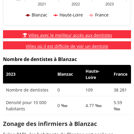
2021
2022
2023
Blanzac
Haute-Loire
France
Villes avec le meilleur accès aux dentistes
Villes où il est difficile de voir un dentiste
Nombre de dentistes à Blanzac
Haute-
2023
Blanzac
France
Loire
Nombre de dentistes
0
109
38 281
Densité pour 10 000
5.59
0 ‱
4.77 ‱
habitants
‱
Zonage des infirmiers à Blanzac