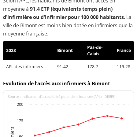
Selon l’APL, les habitants de Bimont ont accès en
moyenne à
91.4 ETP (équivalents temps plein)
d'infirmière ou d'infirmier pour 100 000 habitants
. La
ville de Bimont est moins bien dotée en infirmiers que la
moyenne française.
Pas-de-
2023
Bimont
France
Calais
APL des infirmiers
91.42
178.7
119.28
Evolution de l’accès aux infirmiers à Bimont
Source : indicateur d’accessibilité potentielle localisée (APL) - DREES
200
175
150