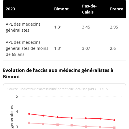
Pas-de-
2023
Bimont
France
Calais
APL des médecins
1.31
3.45
2.95
généralistes
APL des médecins
généralistes de moins
1.31
3.07
2.6
de 65 ans
Evolution de l’accès aux médecins généralistes à
Bimont
Source : indicateur d’accessibilité potentielle localisée (APL) - DREES
5
4
3