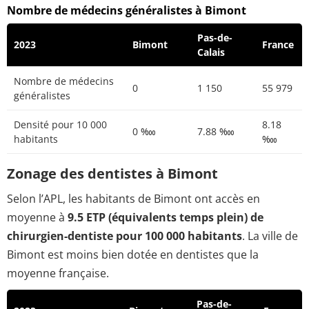
Nombre de médecins généralistes à Bimont
Pas-de-
2023
Bimont
France
Calais
Nombre de médecins
0
1 150
55 979
généralistes
Densité pour 10 000
8.18
0 ‱
7.88 ‱
habitants
‱
Zonage des dentistes à Bimont
Selon l’APL, les habitants de Bimont ont accès en
moyenne à
9.5 ETP (équivalents temps plein) de
chirurgien-dentiste pour 100 000 habitants
. La ville de
Bimont est moins bien dotée en dentistes que la
moyenne française.
Pas-de-