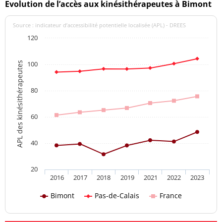
Evolution de l’accès aux kinésithérapeutes à Bimont
Source : indicateur d’accessibilité potentielle localisée (APL) - DREES
120
100
APL des kinésithérapeutes
80
60
40
20
2016
2017
2018
2019
2021
2022
2023
Bimont
Pas-de-Calais
France