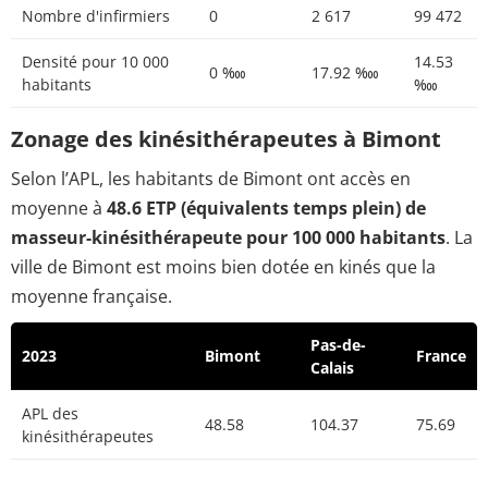
Nombre d'infirmiers
0
2 617
99 472
Densité pour 10 000
14.53
0 ‱
17.92 ‱
habitants
‱
Zonage des kinésithérapeutes à Bimont
Selon l’APL, les habitants de Bimont ont accès en
moyenne à
48.6 ETP (équivalents temps plein) de
masseur-kinésithérapeute pour 100 000 habitants
. La
ville de Bimont est moins bien dotée en kinés que la
moyenne française.
Pas-de-
2023
Bimont
France
Calais
APL des
48.58
104.37
75.69
kinésithérapeutes