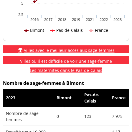
5
2,5
2016
2017
2018
2019
2021
2022
2023
Bimont
Pas-de-Calais
France
Villes avec le meilleur accès aux sage-femmes
Villes où il est difficile de voir une sage-femme
Les maternités dans le Pas-de-Calais
Nombre de sage-femmes à Bimont
Pas-de-
2023
Bimont
France
Calais
Nombre de sage-
0
123
7 975
femmes
Densité pour 10 000
1.17