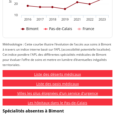
20
10
2016
2017
2018
2019
2021
2022
2023
Bimont
Pas-de-Calais
France
Méthodologie : Cette courbe illustre l’évolution de l’accès aux soins à Bimont
à travers un indice interne basé sur l’APL (accessibilité potentielle localisée).
Cet indice pondère l'APL des différentes spécialités médicales de Bimont
pour évaluer l’offre de soins et mettre en lumière d’éventuelles inégalités
territoriales.
Liste des déserts médicaux
Liste des oasis médicaux
Villes les plus éloignées d'un service d'urgence
Les hôpitaux dans le Pas-de-Calais
Spécialités absentes à Bimont