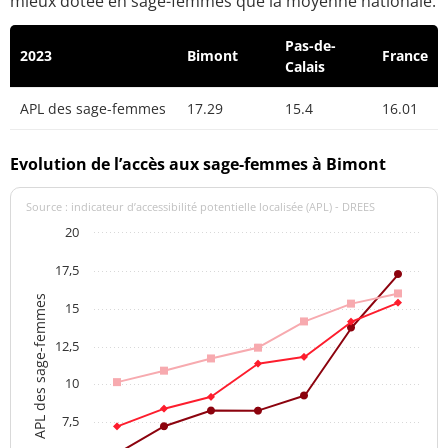
mieux dotée en sage-femmes que la moyenne nationale.
Pas-de-
2023
Bimont
France
Calais
APL des sage-femmes
17.29
15.4
16.01
Evolution de l’accès aux sage-femmes à Bimont
Source : indicateur d’accessibilité potentielle localisée (APL) - DREES
20
17,5
APL des sage-femmes
15
12,5
10
7,5