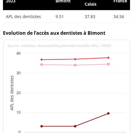
2023
Bimont
France
Calais
APL des dentistes
9.51
37.83
34.56
Evolution de l’accès aux dentistes à Bimont
Source : indicateur d’accessibilité potentielle localisée (APL) - DREES
40
30
APL des dentistes
20
10
0