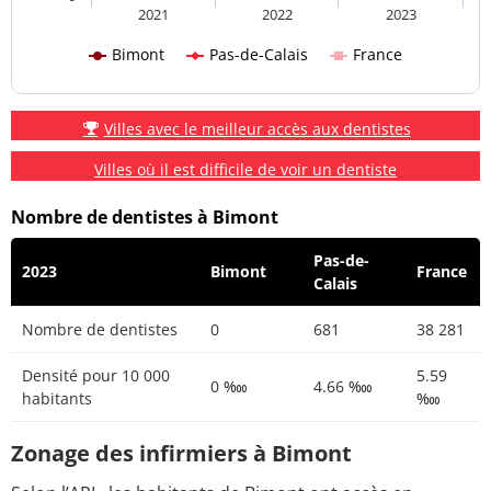
2021
2022
2023
Bimont
Pas-de-Calais
France
Villes avec le meilleur accès aux dentistes
Villes où il est difficile de voir un dentiste
Nombre de dentistes à Bimont
Pas-de-
2023
Bimont
France
Calais
Nombre de dentistes
0
681
38 281
Densité pour 10 000
5.59
0 ‱
4.66 ‱
habitants
‱
Zonage des infirmiers à Bimont