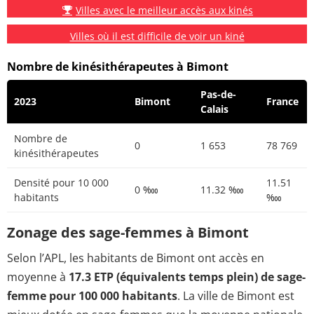
Villes avec le meilleur accès aux kinés
Villes où il est difficile de voir un kiné
Nombre de kinésithérapeutes à Bimont
Pas-de-
2023
Bimont
France
Calais
Nombre de
0
1 653
78 769
kinésithérapeutes
Densité pour 10 000
11.51
0 ‱
11.32 ‱
habitants
‱
Zonage des sage-femmes à Bimont
Selon l’APL, les habitants de Bimont ont accès en
moyenne à
17.3 ETP (équivalents temps plein) de sage-
femme pour 100 000 habitants
. La ville de Bimont est