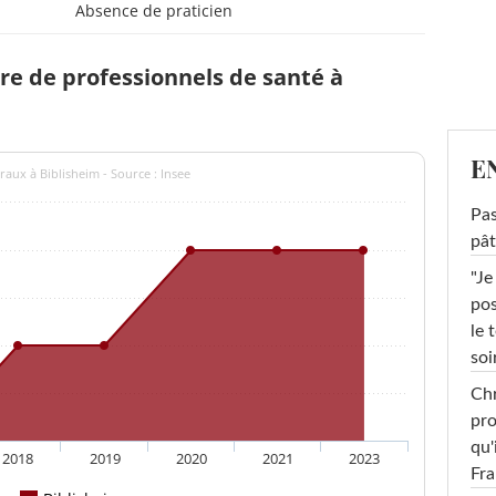
Absence de praticien
e de professionnels de santé à
E
aux à Biblisheim - Source : Insee
Pas
pât
"Je
pos
le 
soi
Chr
pro
qu'
2018
2019
2020
2021
2023
Fr