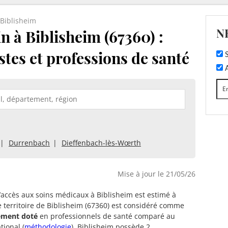
Biblisheim
N
 à Biblisheim (67360) :
stes et professions de santé
S
A
Durrenbach
Dieffenbach-lès-Wœrth
Mise à jour le 21/05/26
d’accès aux soins médicaux à Biblisheim est estimé à
e territoire de Biblisheim (67360) est considéré comme
tement doté
en professionnels de santé comparé au
tional (
méthodologie
). Biblisheim possède 2