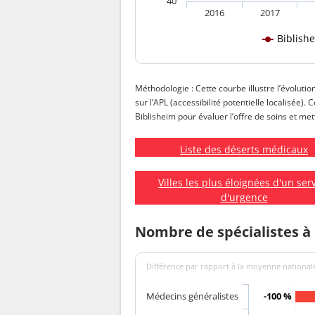
40
2016
2017
Biblish
Méthodologie : Cette courbe illustre l’évolutio
sur l’APL (accessibilité potentielle localisée).
Biblisheim pour évaluer l’offre de soins et met
Liste des déserts médicaux
Villes les plus éloignées d'un ser
d'urgence
Nombre de spécialistes à
Différence par rapport à la moyenne nationale
Médecins généralistes
-100 %