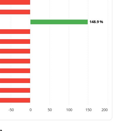
148.9 %
-50
0
50
100
150
200
m