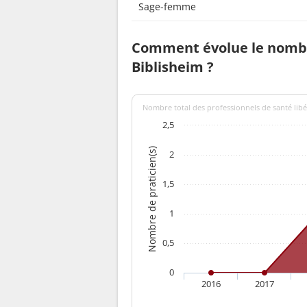
Sage-femme
Comment évolue le nombr
Biblisheim ?
Nombre total des professionnels de santé libér
2,5
Nombre de praticien(s)
2
1,5
1
0,5
0
2016
2017