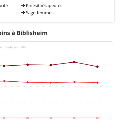
anté
Kinésithérapeutes
Sage-femmes
oins à Biblisheim
ux fondé sur l'APL