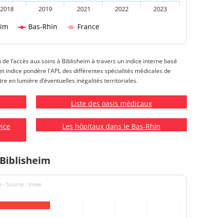
2018
2019
2021
2022
2023
eim
Bas-Rhin
France
n de l’accès aux soins à Biblisheim à travers un indice interne basé
 Cet indice pondère l'APL des différentes spécialités médicales de
tre en lumière d’éventuelles inégalités territoriales.
Liste des oasis médicaux
vice
Les hôpitaux dans le Bas-Rhin
 Biblisheim
 - Source : Insee