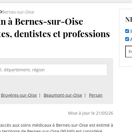
e
Bernes-sur-Oise
N
n à Bernes-sur-Oise
tes, dentistes et professions
S
A
Bruyères-sur-Oise
Beaumont-sur-Oise
Persan
Mise à jour le 21/05/26
d’accès aux soins médicaux à Bernes-sur-Oise est estimé à
e territoire de Bernes-sur-Oise (95340) est considéré