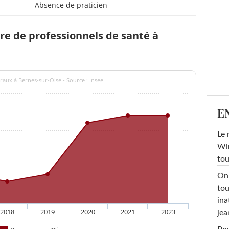
Absence de praticien
e de professionnels de santé à
raux à Bernes-sur-Oise - Source : Insee
E
Le 
Win
tou
On 
tou
ina
2018
2019
2020
2021
2023
jea