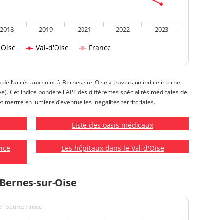
2018
2019
2021
2022
2023
-Oise
Val-d'Oise
France
n de l’accès aux soins à Bernes-sur-Oise à travers un indice interne
isée). Cet indice pondère l'APL des différentes spécialités médicales de
t mettre en lumière d’éventuelles inégalités territoriales.
Liste des oasis médicaux
vice
Les hôpitaux dans le Val-d'Oise
 Bernes-sur-Oise
 - Source : Insee