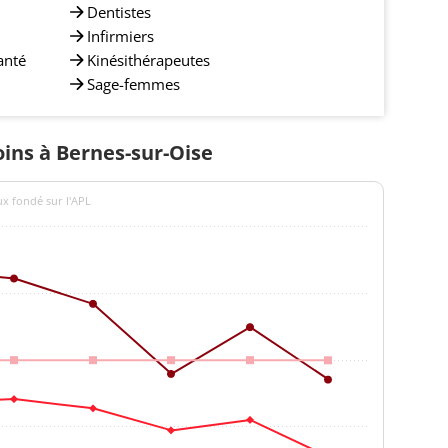
Dentistes
Infirmiers
anté
Kinésithérapeutes
Sage-femmes
oins à Bernes-sur-Oise
ux fondé sur l'APL