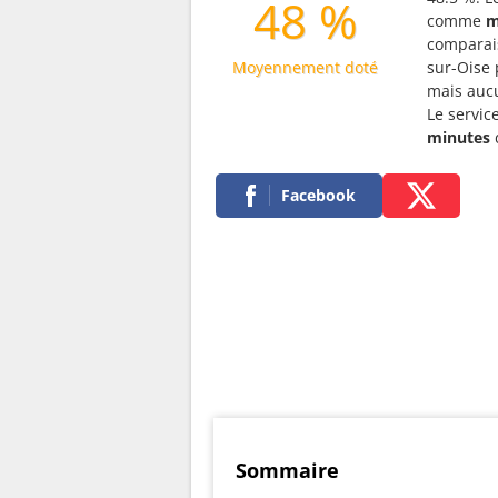
48 %
comme
m
comparais
Moyennement doté
sur-Oise 
mais aucu
Le servic
minutes
Facebook
Sommaire