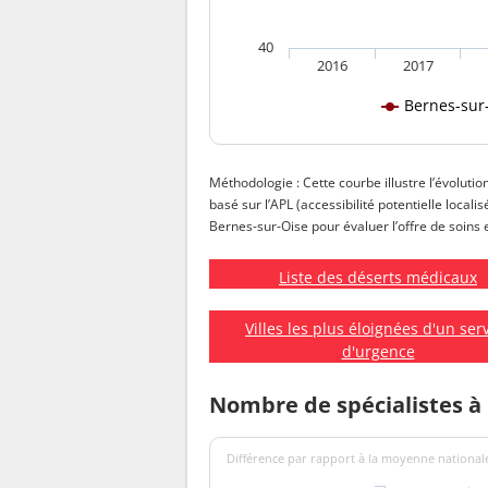
40
2016
2017
Bernes-sur
Méthodologie : Cette courbe illustre l’évolutio
basé sur l’APL (accessibilité potentielle local
Bernes-sur-Oise pour évaluer l’offre de soins e
Liste des déserts médicaux
Villes les plus éloignées d'un ser
d'urgence
Nombre de spécialistes à
Différence par rapport à la moyenne nationale