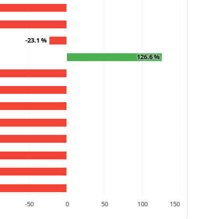
-23.1 %
126.6 %
-50
0
50
100
150