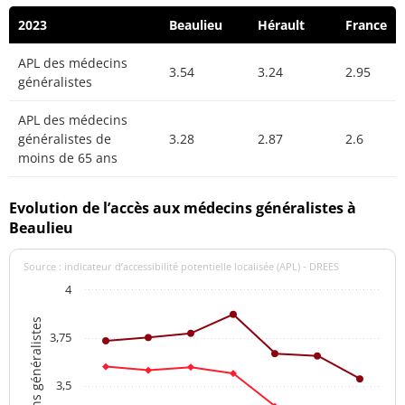
2023
Beaulieu
Hérault
France
APL des médecins
3.54
3.24
2.95
généralistes
APL des médecins
généralistes de
3.28
2.87
2.6
moins de 65 ans
Evolution de l’accès aux médecins généralistes à
Beaulieu
Source : indicateur d’accessibilité potentielle localisée (APL) - DREES
4
3,75
3,5