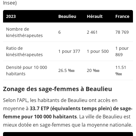
Insee)
2023
Beaulieu
Hérault
France
Nombre de
6
2 461
78 769
kinésithérapeutes
Ratio de
1 pour
1 pour 377
1 pour 500
kinésithérapeutes
869
Densité pour 10 000
11.51
26.5 ‱
20 ‱
habitants
‱
Zonage des sage-femmes à Beaulieu
Selon l’APL, les habitants de Beaulieu ont accès en
moyenne à
33.7 ETP (équivalents temps plein) de sage-
femme pour 100 000 habitants
. La ville de Beaulieu est
mieux dotée en sage-femmes que la moyenne nationale.