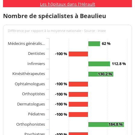
Les hôpitaux dans l'Hérault
Nombre de spécialistes à Beaulieu
Différence par rapport à la moyenne nationale - Source : Insee
Médecins généralis…
62 %
Dentistes
-100 %
Infirmiers
112.8 %
Kinésithérapeutes
130.2 %
Ophtalmologues
-100 %
Orthoptistes
-100 %
Dermatologues
-100 %
Pédiatres
-100 %
Orthophonistes
184.8 %
Psychiatres
-100 %