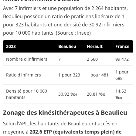
Avec 7 infirmiers et une population de 2 264 habitants,
Beaulieu possède un ratio de praticiens libéraux de 1
pour 323 habitants et une densité de 30.92 infirmiers
pour 10 000 habitants. (Source : Insee)
2023
Beaulieu
Hérault
France
Nombre d'infirmiers
7
2 560
99 472
1 pour
Ratio d'infirmiers
1 pour 323
1 pour 481
688
Densité pour 10 000
14.53
30.92 ‱
20.81 ‱
habitants
‱
Zonage des kinésithérapeutes à Beaulieu
Selon l’APL, les habitants de Beaulieu ont accès en
moyenne à
202.6 ETP (équivalents temps plein) de