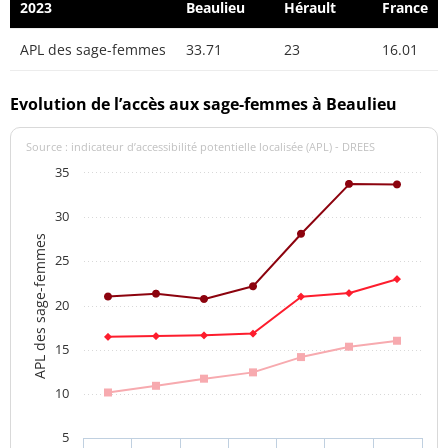
2023
Beaulieu
Hérault
France
APL des sage-femmes
33.71
23
16.01
Evolution de l’accès aux sage-femmes à Beaulieu
Source : indicateur d’accessibilité potentielle localisée (APL) - DREES
35
30
APL des sage-femmes
25
20
15
10
5