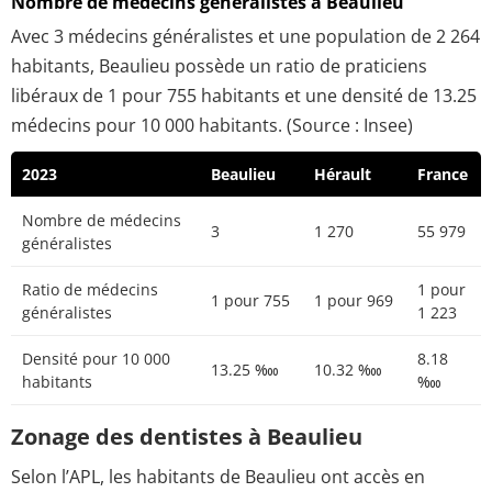
Nombre de médecins généralistes à Beaulieu
Avec 3 médecins généralistes et une population de 2 264
habitants, Beaulieu possède un ratio de praticiens
libéraux de 1 pour 755 habitants et une densité de 13.25
médecins pour 10 000 habitants. (Source : Insee)
2023
Beaulieu
Hérault
France
Nombre de médecins
3
1 270
55 979
généralistes
Ratio de médecins
1 pour
1 pour 755
1 pour 969
généralistes
1 223
Densité pour 10 000
8.18
13.25 ‱
10.32 ‱
habitants
‱
Zonage des dentistes à Beaulieu
Selon l’APL, les habitants de Beaulieu ont accès en