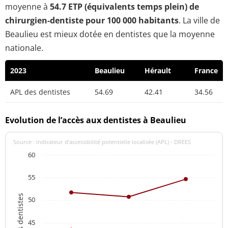
moyenne à
54.7 ETP (équivalents temps plein) de
chirurgien-dentiste pour 100 000 habitants
. La ville de
Beaulieu est mieux dotée en dentistes que la moyenne
nationale.
2023
Beaulieu
Hérault
France
APL des dentistes
54.69
42.41
34.56
Evolution de l’accès aux dentistes à Beaulieu
Source : indicateur d’accessibilité potentielle localisée (APL) - DREES
60
55
APL des dentistes
50
45