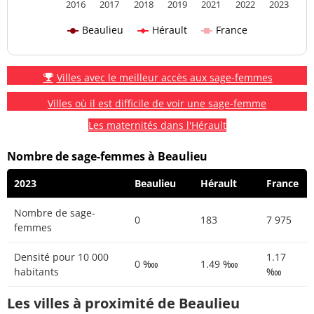
2016
2017
2018
2019
2021
2022
2023
Beaulieu
Hérault
France
Villes avec le meilleur accès aux sage-femmes
Villes où il est difficile de voir une sage-femme
Les maternités dans l'Hérault
Nombre de sage-femmes à Beaulieu
2023
Beaulieu
Hérault
France
Nombre de sage-
0
183
7 975
femmes
Densité pour 10 000
1.17
0 ‱
1.49 ‱
habitants
‱
Les villes à proximité de Beaulieu