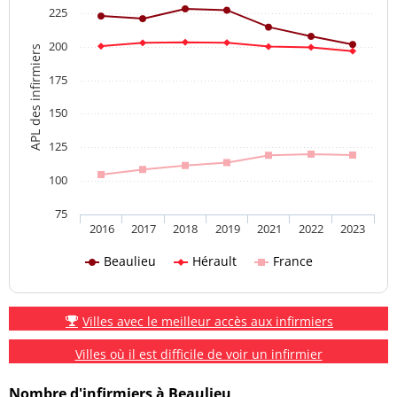
225
200
APL des infirmiers
175
150
125
100
75
2016
2017
2018
2019
2021
2022
2023
Beaulieu
Hérault
France
Villes avec le meilleur accès aux infirmiers
Villes où il est difficile de voir un infirmier
Nombre d'infirmiers à Beaulieu