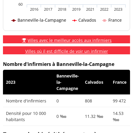
60
2016
2017
2018
2019
2021
2022
2023
Banneville-la-Campagne
Calvados
France
Villes avec le meilleur accès aux infirmiers
Villes où il est difficile de voir un infirmier
Nombre d'infirmiers à Banneville-la-Campagne
Banneville-
2023
la-
Calvados
France
Campagne
Nombre d'infirmiers
0
808
99 472
Densité pour 10 000
14.53
0 ‱
11.32 ‱
habitants
‱