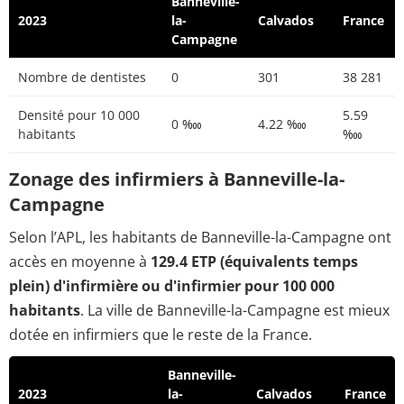
Banneville-
2023
la-
Calvados
France
Campagne
Nombre de dentistes
0
301
38 281
Densité pour 10 000
5.59
0 ‱
4.22 ‱
habitants
‱
Zonage des infirmiers à Banneville-la-
Campagne
Selon l’APL, les habitants de Banneville-la-Campagne ont
accès en moyenne à
129.4 ETP (équivalents temps
plein) d'infirmière ou d'infirmier pour 100 000
habitants
. La ville de Banneville-la-Campagne est mieux
dotée en infirmiers que le reste de la France.
Banneville-
2023
la-
Calvados
France