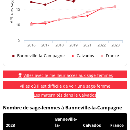
APL des sage-femmes
15
10
5
2016
2017
2018
2019
2021
2022
2023
Banneville-la-Campagne
Calvados
France
Villes avec le meilleur accès aux sage-femmes
Villes où il est difficile de voir une sage-femme
Les maternités dans le Calvados
Nombre de sage-femmes à Banneville-la-Campagne
Banneville-
2023
la-
Calvados
France