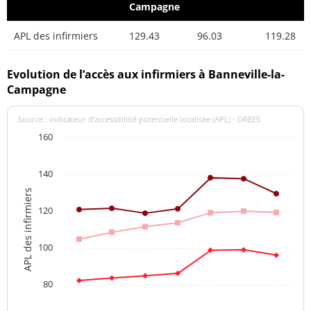
Campagne
APL des infirmiers
129.43
96.03
119.28
Evolution de l’accès aux infirmiers à Banneville-la-
Campagne
Source : indicateur d’accessibilité potentielle localisée (APL) - DREES
160
140
APL des infirmiers
120
100
80