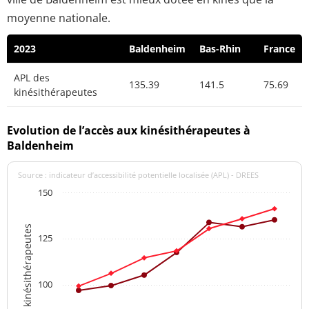
moyenne nationale.
2023
Baldenheim
Bas-Rhin
France
APL des
135.39
141.5
75.69
kinésithérapeutes
Evolution de l’accès aux kinésithérapeutes à
Baldenheim
Source : indicateur d’accessibilité potentielle localisée (APL) - DREES
150
APL des kinésithérapeutes
125
100