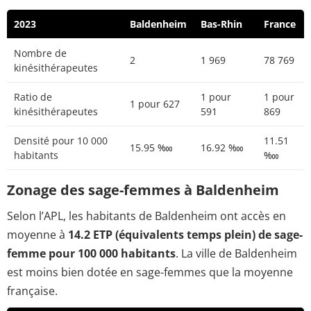
2023
Baldenheim
Bas-Rhin
France
Nombre de
2
1 969
78 769
kinésithérapeutes
Ratio de
1 pour
1 pour
1 pour 627
kinésithérapeutes
591
869
Densité pour 10 000
11.51
15.95 ‱
16.92 ‱
habitants
‱
Zonage des sage-femmes à Baldenheim
Selon l’APL, les habitants de Baldenheim ont accès en
moyenne à
14.2 ETP (équivalents temps plein) de sage-
femme pour 100 000 habitants
. La ville de Baldenheim
est moins bien dotée en sage-femmes que la moyenne
française.