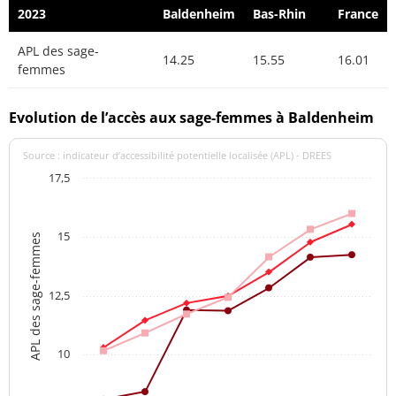
2023
Baldenheim
Bas-Rhin
France
APL des sage-
14.25
15.55
16.01
femmes
Evolution de l’accès aux sage-femmes à Baldenheim
Source : indicateur d’accessibilité potentielle localisée (APL) - DREES
17,5
15
APL des sage-femmes
12,5
10