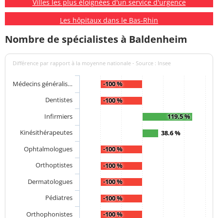
Villes les plus éloignées d'un service d'urgence
Les hôpitaux dans le Bas-Rhin
Nombre de spécialistes à Baldenheim
Différence par rapport à la moyenne nationale - Source : Insee
Médecins généralis…
-100 %
Dentistes
-100 %
Infirmiers
119.5 %
Kinésithérapeutes
38.6 %
Ophtalmologues
-100 %
Orthoptistes
-100 %
Dermatologues
-100 %
Pédiatres
-100 %
Orthophonistes
-100 %