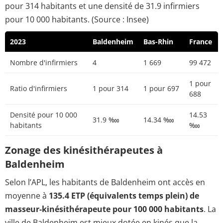
pour 314 habitants et une densité de 31.9 infirmiers
pour 10 000 habitants. (Source : Insee)
2023
Baldenheim
Bas-Rhin
France
Nombre d'infirmiers
4
1 669
99 472
1 pour
Ratio d'infirmiers
1 pour 314
1 pour 697
688
Densité pour 10 000
14.53
31.9 ‱
14.34 ‱
habitants
‱
Zonage des kinésithérapeutes à
Baldenheim
Selon l’APL, les habitants de Baldenheim ont accès en
moyenne à
135.4 ETP (équivalents temps plein) de
masseur-kinésithérapeute pour 100 000 habitants
. La
ville de Baldenheim est mieux dotée en kinés que la