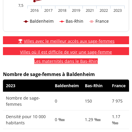
7,5
2016
2017
2018
2019
2021
2022
2023
Baldenheim
Bas-Rhin
France
Villes avec le meilleur accès aux sage-femmes
Villes où il est difficile de voir une sage-femme
Les maternités dans le Bas-Rhin
Nombre de sage-femmes à Baldenheim
2023
Baldenheim
Bas-Rhin
France
Nombre de sage-
0
150
7 975
femmes
Densité pour 10 000
1.17
0 ‱
1.29 ‱
habitants
‱