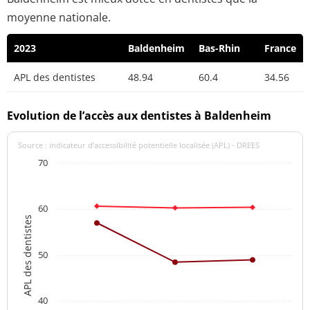
moyenne nationale.
2023
Baldenheim
Bas-Rhin
France
APL des dentistes
48.94
60.4
34.56
Evolution de l’accès aux dentistes à Baldenheim
Source : indicateur d’accessibilité potentielle localisée (APL) - DREES
70
60
APL des dentistes
50
40