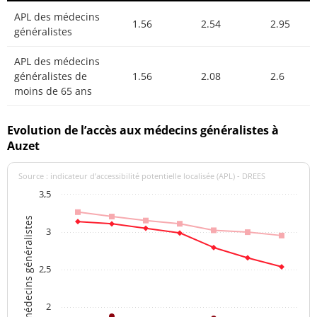
APL des médecins
1.56
2.54
2.95
généralistes
APL des médecins
généralistes de
1.56
2.08
2.6
moins de 65 ans
Evolution de l’accès aux médecins généralistes à
Auzet
Source : indicateur d’accessibilité potentielle localisée (APL) - DREES
3,5
APL des médecins généralistes
3
2,5
2