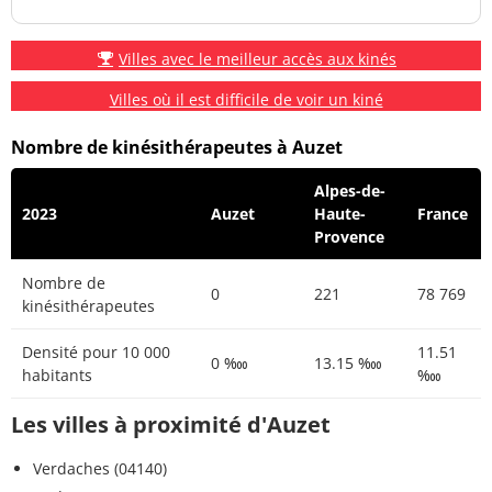
Villes avec le meilleur accès aux kinés
Villes où il est difficile de voir un kiné
Nombre de kinésithérapeutes à Auzet
Alpes-de-
2023
Auzet
Haute-
France
Provence
Nombre de
0
221
78 769
kinésithérapeutes
Densité pour 10 000
11.51
0 ‱
13.15 ‱
habitants
‱
Les villes à proximité d'Auzet
Verdaches (04140)