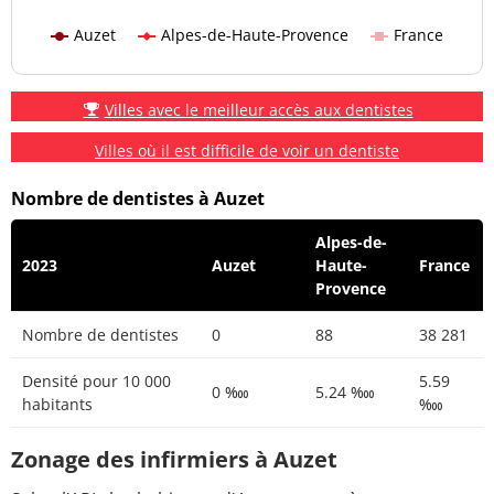
Auzet
Alpes-de-Haute-Provence
France
Villes avec le meilleur accès aux dentistes
Villes où il est difficile de voir un dentiste
Nombre de dentistes à Auzet
Alpes-de-
2023
Auzet
Haute-
France
Provence
Nombre de dentistes
0
88
38 281
Densité pour 10 000
5.59
0 ‱
5.24 ‱
habitants
‱
Zonage des infirmiers à Auzet