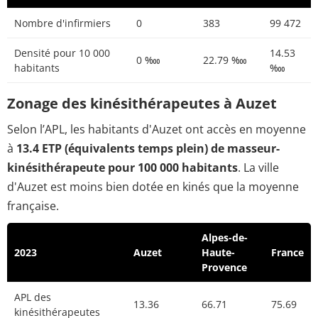
Nombre d'infirmiers
0
383
99 472
Densité pour 10 000
14.53
0 ‱
22.79 ‱
habitants
‱
Zonage des kinésithérapeutes à Auzet
Selon l’APL, les habitants d'Auzet ont accès en moyenne
à
13.4 ETP (équivalents temps plein) de masseur-
kinésithérapeute pour 100 000 habitants
. La ville
d'Auzet est moins bien dotée en kinés que la moyenne
française.
Alpes-de-
2023
Auzet
Haute-
France
Provence
APL des
13.36
66.71
75.69
kinésithérapeutes