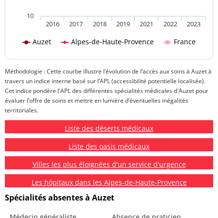
10
2016
2017
2018
2019
2021
2022
2023
Auzet
Alpes-de-Haute-Provence
France
Méthodologie : Cette courbe illustre l’évolution de l’accès aux soins à Auzet à
travers un indice interne basé sur l’APL (accessibilité potentielle localisée).
Cet indice pondère l'APL des différentes spécialités médicales d'Auzet pour
évaluer l’offre de soins et mettre en lumière d’éventuelles inégalités
territoriales.
Liste des déserts médicaux
Liste des oasis médicaux
Villes les plus éloignées d'un service d'urgence
Les hôpitaux dans les Alpes-de-Haute-Provence
Spécialités absentes à Auzet
Médecin généraliste
Absence de praticien