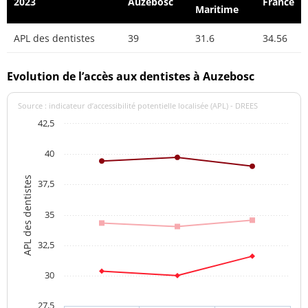
2023
Auzebosc
France
Maritime
APL des dentistes
39
31.6
34.56
Evolution de l’accès aux dentistes à Auzebosc
Source : indicateur d’accessibilité potentielle localisée (APL) - DREES
42,5
40
APL des dentistes
37,5
35
32,5
30
27,5