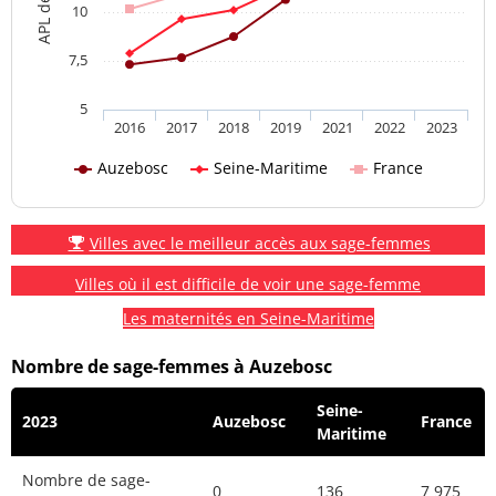
10
7,5
5
2016
2017
2018
2019
2021
2022
2023
Auzebosc
Seine-Maritime
France
Villes avec le meilleur accès aux sage-femmes
Villes où il est difficile de voir une sage-femme
Les maternités en Seine-Maritime
Nombre de sage-femmes à Auzebosc
Seine-
2023
Auzebosc
France
Maritime
Nombre de sage-
0
136
7 975