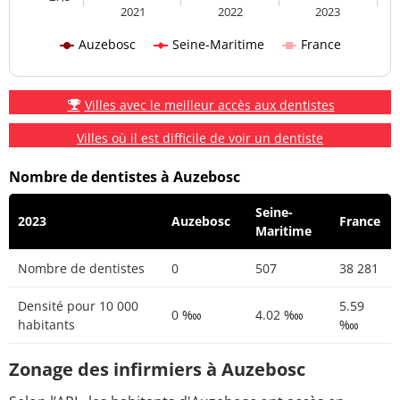
2021
2022
2023
Auzebosc
Seine-Maritime
France
Villes avec le meilleur accès aux dentistes
Villes où il est difficile de voir un dentiste
Nombre de dentistes à Auzebosc
Seine-
2023
Auzebosc
France
Maritime
Nombre de dentistes
0
507
38 281
Densité pour 10 000
5.59
0 ‱
4.02 ‱
habitants
‱
Zonage des infirmiers à Auzebosc