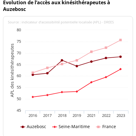
Evolution de l’accès aux kinésithérapeutes à
Auzebosc
Source : indicateur d’accessibilité potentielle localisée (APL) - DREES
80
75
APL des kinésithérapeutes
70
65
60
55
50
45
2016
2017
2018
2019
2021
2022
2023
Auzebosc
Seine-Maritime
France