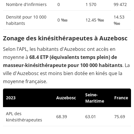
Nombre d'infirmiers
0
1 570
99 472
Densité pour 10 000
14.53
0 ‱
12.45 ‱
habitants
‱
Zonage des kinésithérapeutes à Auzebosc
Selon l’APL, les habitants d'Auzebosc ont accès en
moyenne à
68.4 ETP (équivalents temps plein) de
masseur-kinésithérapeute pour 100 000 habitants
. La
ville d'Auzebosc est moins bien dotée en kinés que la
moyenne française.
Seine-
2023
Auzebosc
France
Maritime
APL des
68.39
63.01
75.69
kinésithérapeutes