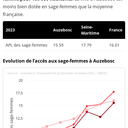
moins bien dotée en sage-femmes que la moyenne
française.
Seine-
2023
Auzebosc
France
Maritime
APL des sage-femmes
15.59
17.79
16.01
Evolution de l’accès aux sage-femmes à Auzebosc
Source : indicateur d’accessibilité potentielle localisée (APL) - DREES
20
17,5
APL des sage-femmes
15
12,5