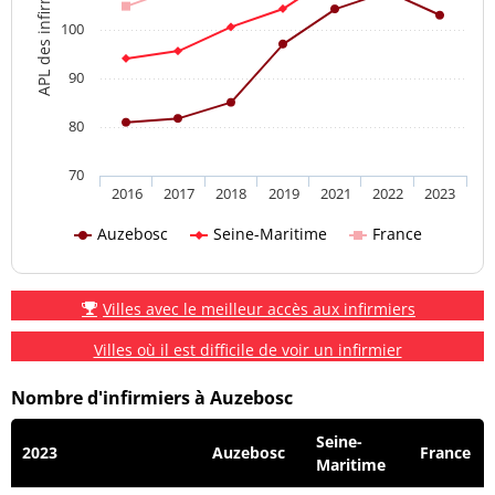
APL des infirmiers
100
90
80
70
2016
2017
2018
2019
2021
2022
2023
Auzebosc
Seine-Maritime
France
Villes avec le meilleur accès aux infirmiers
Villes où il est difficile de voir un infirmier
Nombre d'infirmiers à Auzebosc
Seine-
2023
Auzebosc
France
Maritime