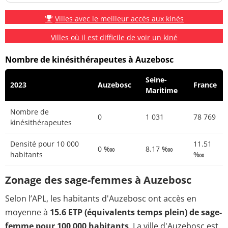
Villes avec le meilleur accès aux kinés
Villes où il est difficile de voir un kiné
Nombre de kinésithérapeutes à Auzebosc
Seine-
2023
Auzebosc
France
Maritime
Nombre de
0
1 031
78 769
kinésithérapeutes
Densité pour 10 000
11.51
0 ‱
8.17 ‱
habitants
‱
Zonage des sage-femmes à Auzebosc
Selon l’APL, les habitants d'Auzebosc ont accès en
moyenne à
15.6 ETP (équivalents temps plein) de sage-
femme pour 100 000 habitants
. La ville d'Auzebosc est