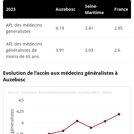
Seine-
2023
Auzebosc
France
Maritime
APL des médecins
4.19
3.41
2.95
généralistes
APL des médecins
généralistes de
3.91
3.03
2.6
moins de 65 ans
Evolution de l’accès aux médecins généralistes à
Auzebosc
Source : indicateur d’accessibilité potentielle localisée (APL) - DREES
4,5
4,25
4
3,75