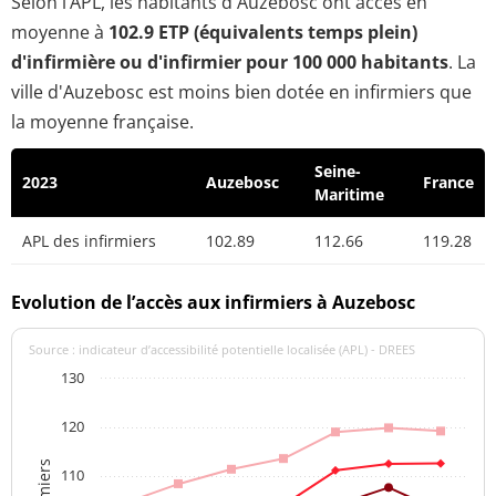
Selon l’APL, les habitants d'Auzebosc ont accès en
moyenne à
102.9 ETP (équivalents temps plein)
d'infirmière ou d'infirmier pour 100 000 habitants
. La
ville d'Auzebosc est moins bien dotée en infirmiers que
la moyenne française.
Seine-
2023
Auzebosc
France
Maritime
APL des infirmiers
102.89
112.66
119.28
Evolution de l’accès aux infirmiers à Auzebosc
Source : indicateur d’accessibilité potentielle localisée (APL) - DREES
130
120
110