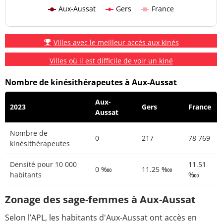
Aux-Aussat
Gers
France
Villes avec le meilleur accès aux kinés
Villes où il est difficile de voir un kiné
Nombre de kinésithérapeutes à Aux-Aussat
Aux-
2023
Gers
France
Aussat
Nombre de
0
217
78 769
kinésithérapeutes
Densité pour 10 000
11.51
0 ‱
11.25 ‱
habitants
‱
Zonage des sage-femmes à Aux-Aussat
Selon l’APL, les habitants d'Aux-Aussat ont accès en