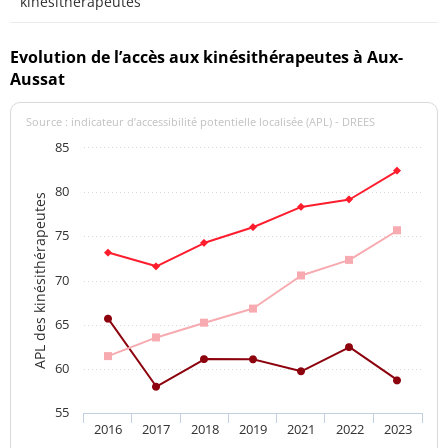
kinésithérapeutes
Evolution de l’accès aux kinésithérapeutes à Aux-
Aussat
Source : indicateur d’accessibilité potentielle localisée (APL) - DREES
85
80
APL des kinésithérapeutes
75
70
65
60
55
2016
2017
2018
2019
2021
2022
2023