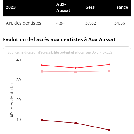
Aux-
2023
Gers
France
Aussat
APL des dentistes
4.84
37.82
34.56
Evolution de l’accès aux dentistes à Aux-Aussat
Source : indicateur d’accessibilité potentielle localisée (APL) - DREES
40
30
APL des dentistes
20
10