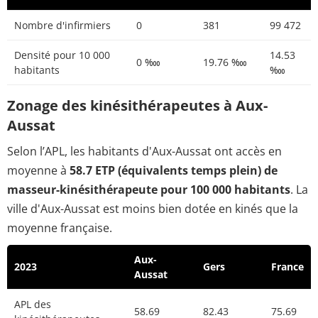
Nombre d'infirmiers
0
381
99 472
Densité pour 10 000
14.53
0 ‱
19.76 ‱
habitants
‱
Zonage des kinésithérapeutes à Aux-
Aussat
Selon l’APL, les habitants d'Aux-Aussat ont accès en
moyenne à
58.7 ETP (équivalents temps plein) de
masseur-kinésithérapeute pour 100 000 habitants
. La
ville d'Aux-Aussat est moins bien dotée en kinés que la
moyenne française.
Aux-
2023
Gers
France
Aussat
APL des
58.69
82.43
75.69