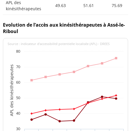
APL des
49.63
51.61
75.69
kinésithérapeutes
Evolution de l’accès aux kinésithérapeutes à Assé-le-
Riboul
Source : indicateur d’accessibilité potentielle localisée (APL) - DREES
80
70
APL des kinésithérapeutes
60
50
40
30