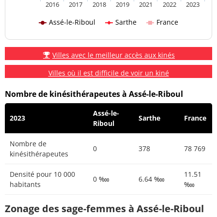
2016
2017
2018
2019
2021
2022
2023
Assé-le-Riboul
Sarthe
France
Villes avec le meilleur accès aux kinés
Villes où il est difficile de voir un kiné
Nombre de kinésithérapeutes à Assé-le-Riboul
Assé-le-
2023
Sarthe
France
Riboul
Nombre de
0
378
78 769
kinésithérapeutes
Densité pour 10 000
11.51
0 ‱
6.64 ‱
habitants
‱
Zonage des sage-femmes à Assé-le-Riboul