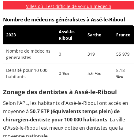
Villes où il est difficile de voir un médecin
Nombre de médecins généralistes à Assé-le-Riboul
Assé-le-
2023
Sarthe
France
Riboul
Nombre de médecins
0
319
55 979
généralistes
Densité pour 10 000
8.18
0 ‱
5.6 ‱
habitants
‱
Zonage des dentistes à Assé-le-Riboul
Selon l’APL, les habitants d'Assé-le-Riboul ont accès en
moyenne à
50.7 ETP (équivalents temps plein) de
chirurgien-dentiste pour 100 000 habitants
. La ville
d'Assé-le-Riboul est mieux dotée en dentistes que la
moyenne nationale.