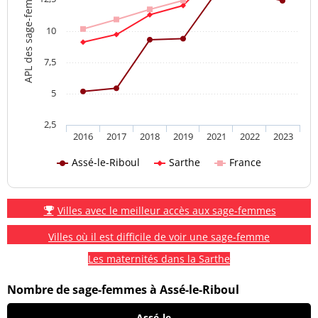
APL des sage-femmes
10
7,5
5
2,5
2016
2017
2018
2019
2021
2022
2023
Assé-le-Riboul
Sarthe
France
Villes avec le meilleur accès aux sage-femmes
Villes où il est difficile de voir une sage-femme
Les maternités dans la Sarthe
Nombre de sage-femmes à Assé-le-Riboul
Assé-le-