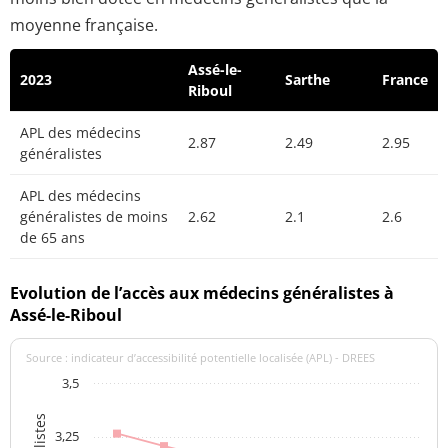
moyenne française.
Assé-le-
2023
Sarthe
France
Riboul
APL des médecins
2.87
2.49
2.95
généralistes
APL des médecins
généralistes de moins
2.62
2.1
2.6
de 65 ans
Evolution de l’accès aux médecins généralistes à
Assé-le-Riboul
Source : indicateur d’accessibilité potentielle localisée (APL) - DREES
3,5
3,25