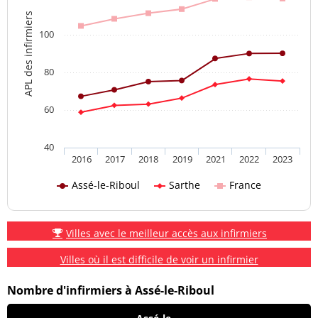
APL des infirmiers
100
80
60
40
2016
2017
2018
2019
2021
2022
2023
Assé-le-Riboul
Sarthe
France
Villes avec le meilleur accès aux infirmiers
Villes où il est difficile de voir un infirmier
Nombre d'infirmiers à Assé-le-Riboul