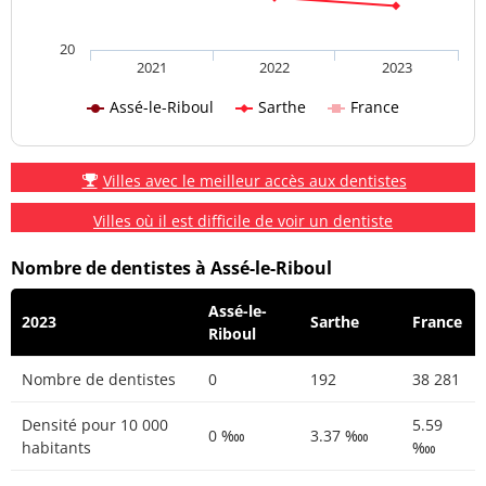
20
2021
2022
2023
Assé-le-Riboul
Sarthe
France
Villes avec le meilleur accès aux dentistes
Villes où il est difficile de voir un dentiste
Nombre de dentistes à Assé-le-Riboul
Assé-le-
2023
Sarthe
France
Riboul
Nombre de dentistes
0
192
38 281
Densité pour 10 000
5.59
0 ‱
3.37 ‱
habitants
‱