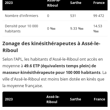
Assé-le-
2023
Sarthe
France
Riboul
Nombre d'infirmiers
0
531
99 472
Densité pour 10 000
14.53
0 ‱
9.33 ‱
habitants
‱
Zonage des kinésithérapeutes à Assé-le-
Riboul
Selon l’APL, les habitants d'Assé-le-Riboul ont accès en
moyenne à
49.6 ETP (équivalents temps plein) de
masseur-kinésithérapeute pour 100 000 habitants
. La
ville d'Assé-le-Riboul est moins bien dotée en kinés que
la moyenne française.
Assé-le-
2023
Sarthe
France
Riboul