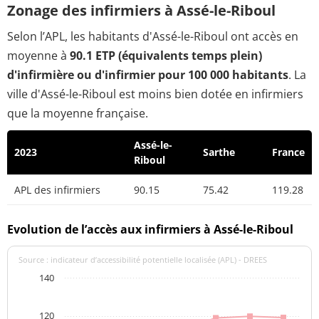
Zonage des infirmiers à Assé-le-Riboul
Selon l’APL, les habitants d'Assé-le-Riboul ont accès en
moyenne à
90.1 ETP (équivalents temps plein)
d'infirmière ou d'infirmier pour 100 000 habitants
. La
ville d'Assé-le-Riboul est moins bien dotée en infirmiers
que la moyenne française.
Assé-le-
2023
Sarthe
France
Riboul
APL des infirmiers
90.15
75.42
119.28
Evolution de l’accès aux infirmiers à Assé-le-Riboul
Source : indicateur d’accessibilité potentielle localisée (APL) - DREES
140
120