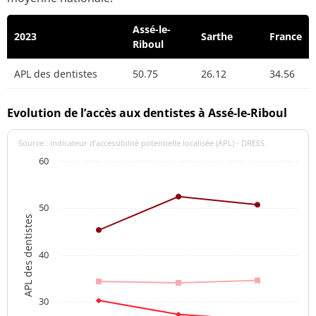
Assé-le-
2023
Sarthe
France
Riboul
APL des dentistes
50.75
26.12
34.56
Evolution de l’accès aux dentistes à Assé-le-Riboul
Source : indicateur d’accessibilité potentielle localisée (APL) - DREES
60
50
APL des dentistes
40
30