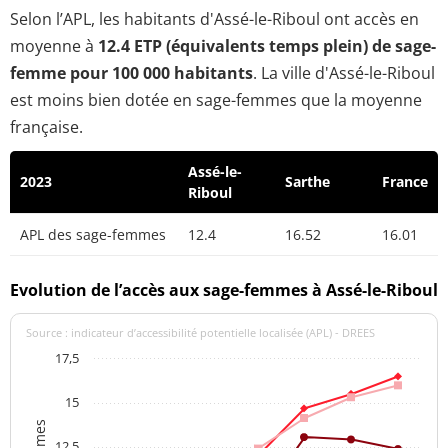
Selon l’APL, les habitants d'Assé-le-Riboul ont accès en
moyenne à
12.4 ETP (équivalents temps plein) de sage-
femme pour 100 000 habitants
. La ville d'Assé-le-Riboul
est moins bien dotée en sage-femmes que la moyenne
française.
Assé-le-
2023
Sarthe
France
Riboul
APL des sage-femmes
12.4
16.52
16.01
Evolution de l’accès aux sage-femmes à Assé-le-Riboul
Source : indicateur d’accessibilité potentielle localisée (APL) - DREES
17,5
15
12,5